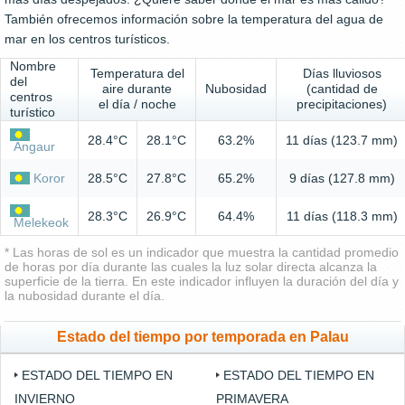
También ofrecemos información sobre la temperatura del agua de
mar en los centros turísticos.
Nombre
Temperatura del
Días lluviosos
del
aire durante
Nubosidad
(cantidad de
centros
el día / noche
precipitaciones)
turístico
28.4°C
28.1°C
63.2%
11 días (123.7 mm)
Angaur
Koror
28.5°C
27.8°C
65.2%
9 días (127.8 mm)
28.3°C
26.9°C
64.4%
11 días (118.3 mm)
Melekeok
* Las horas de sol es un indicador que muestra la cantidad promedio
de horas por día durante las cuales la luz solar directa alcanza la
superficie de la tierra. En este indicador influyen la duración del día y
la nubosidad durante el día.
Estado del tiempo por temporada en Palau
ESTADO DEL TIEMPO EN
ESTADO DEL TIEMPO EN
INVIERNO
PRIMAVERA