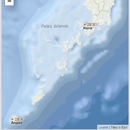
−
Leaflet
| Tiles © Esri