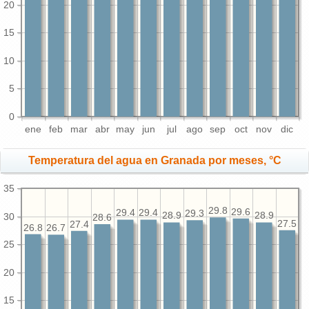
20
15
10
5
0
ene
feb
mar
abr
may
jun
jul
ago
sep
oct
nov
dic
Temperatura del agua en Granada por meses, °C
35
29.8
29.6
29.4
29.4
29.3
28.9
28.9
30
28.6
27.5
27.4
26.8
26.7
25
20
15