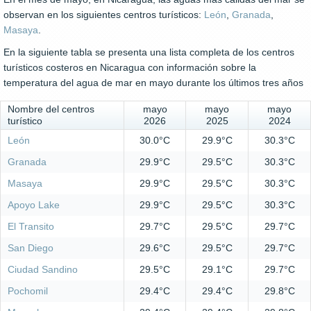
observan en los siguientes centros turísticos:
León
,
Granada
,
Masaya
.
En la siguiente tabla se presenta una lista completa de los centros
turísticos costeros en Nicaragua con información sobre la
temperatura del agua de mar en mayo durante los últimos tres años
Nombre del centros
mayo
mayo
mayo
turístico
2026
2025
2024
León
30.0°C
29.9°C
30.3°C
Granada
29.9°C
29.5°C
30.3°C
Masaya
29.9°C
29.5°C
30.3°C
Apoyo Lake
29.9°C
29.5°C
30.3°C
El Transito
29.7°C
29.5°C
29.7°C
San Diego
29.6°C
29.5°C
29.7°C
Ciudad Sandino
29.5°C
29.1°C
29.7°C
Pochomil
29.4°C
29.4°C
29.8°C