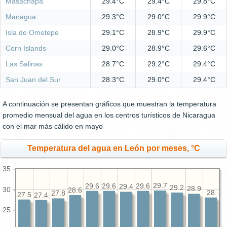
Masachapa
29.4°C
29.4°C
29.8°C
Managua
29.3°C
29.0°C
29.9°C
Isla de Ometepe
29.1°C
28.9°C
29.9°C
Corn Islands
29.0°C
28.9°C
29.6°C
Las Salinas
28.7°C
29.2°C
29.4°C
San Juan del Sur
28.3°C
29.0°C
29.4°C
A continuación se presentan gráficos que muestran la temperatura
promedio mensual del agua en los centros turísticos de Nicaragua
con el mar más cálido en mayo
Temperatura del agua en León por meses, °C
35
29.7
29.6
29.6
29.6
29.4
29.2
28.9
30
28.6
28
27.8
27.5
27.4
25