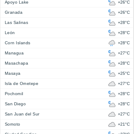
Apoyo Lake
+26°C
Granada
+26°C
Las Salinas
+28°C
León
+28°C
Corn Islands
+28°C
Managua
+27°C
Masachapa
+28°C
Masaya
+25°C
Isla de Ometepe
+27°C
Pochomil
+28°C
San Diego
+28°C
San Juan del Sur
+27°C
Somoto
+21°C