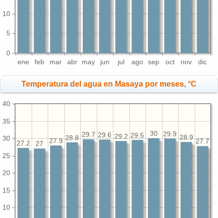
10
5
0
ene
feb
mar
abr
may
jun
jul
ago
sep
oct
nov
dic
Temperatura del agua en Masaya por meses, °C
40
35
30
29.9
29.7
29.6
29.5
29.2
28.9
28.8
30
27.9
27.7
27.2
27
25
20
15
10