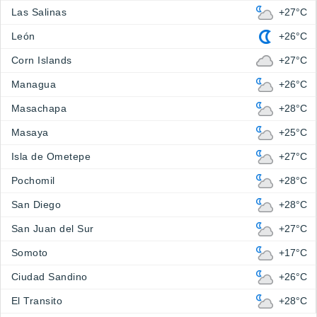
Las Salinas
+27°C
León
+26°C
Corn Islands
+27°C
Managua
+26°C
Masachapa
+28°C
Masaya
+25°C
Isla de Ometepe
+27°C
Pochomil
+28°C
San Diego
+28°C
San Juan del Sur
+27°C
Somoto
+17°C
Ciudad Sandino
+26°C
El Transito
+28°C