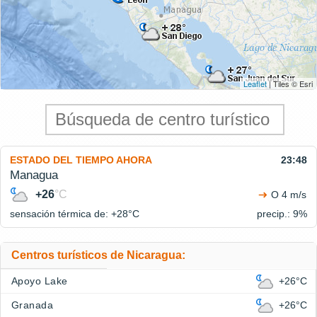
Leaflet
| Tiles © Esri
ESTADO DEL TIEMPO AHORA
23:48
Managua
+26
°C
O 4 m/s
sensación térmica de: +28°
C
precip.: 9%
Centros turísticos de Nicaragua:
Apoyo Lake
+26°C
Granada
+26°C