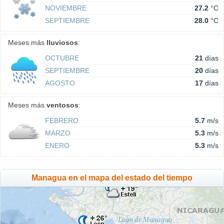
NOVIEMBRE
27.2
°C
SEPTIEMBRE
28.0
°C
Meses más
lluviosos
:
OCTUBRE
21
días
SEPTIEMBRE
20
días
AGOSTO
17
días
Meses más
ventosos
:
FEBRERO
5.7
m/s
MARZO
5.3
m/s
ENERO
5.3
m/s
Managua en el mapa del estado del tiempo