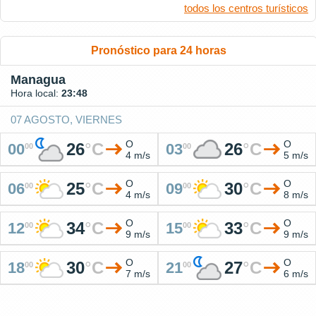
todos los centros turísticos
Pronóstico para 24 horas
Managua
Hora local:
23:48
07 AGOSTO, VIERNES
O
O
26
°
C
26
°
C
00
03
00
00
4 m/s
5 m/s
O
O
25
°
C
30
°
C
06
09
00
00
4 m/s
8 m/s
O
O
34
°
C
33
°
C
12
15
00
00
9 m/s
9 m/s
O
O
30
°
C
27
°
C
18
21
00
00
7 m/s
6 m/s