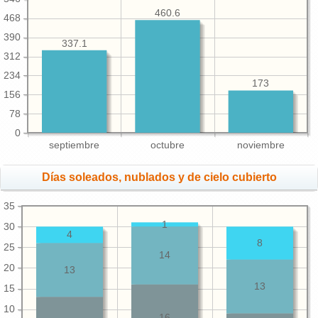
460.6
468
390
337.1
312
234
173
156
78
0
septiembre
octubre
noviembre
Días soleados, nublados y de cielo cubierto
35
1
30
4
8
25
14
20
13
13
15
10
16