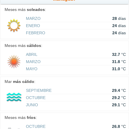
Meses más
soleados
:
MARZO
28
días
ENERO
24
días
FEBRERO
24
días
Meses más
cálidos
:
ABRIL
32.7
°C
MARZO
31.8
°C
MAYO
31.0
°C
Mar
más cálido
:
SEPTIEMBRE
29.4
°C
OCTUBRE
29.2
°C
JUNIO
29.1
°C
Meses más
fríos
:
OCTUBRE
26.8
°C