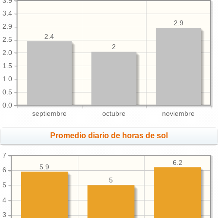
3.9
3.4
2.9
2.9
2.4
2.5
2
2.0
1.5
1.0
0.5
0.0
septiembre
octubre
noviembre
Promedio diario de horas de sol
7
6.2
5.9
6
5
5
4
3