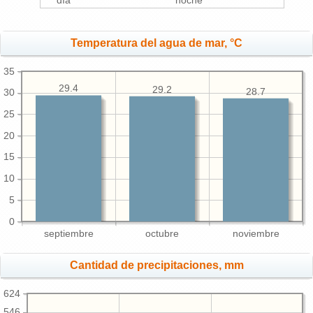
día
noche
Temperatura del agua de mar, °C
35
29.4
29.2
28.7
30
25
20
15
10
5
0
septiembre
octubre
noviembre
Cantidad de precipitaciones, mm
624
546