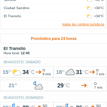
Ciudad Sandino
+34°C
El Transito
+34°C
todos los centros turísticos
Pronóstico para 24 horas
El Transito
Hora local:
12:45
08 AGOSTO, SABADO
O
O
34
°
C
31
°
C
15
18
00
00
9 m/s
7 m/s
O
29
°
C
21
00
7 m/s
09 AGOSTO, DOMINGO
SO
SO
00
00