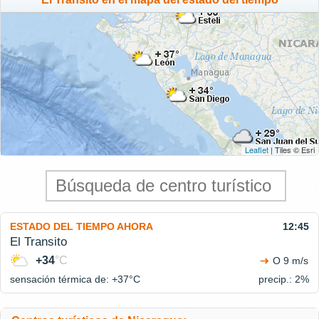
Leaflet
| Tiles © Esri
ESTADO DEL TIEMPO AHORA
12:45
El Transito
+34
°C
O 9 m/s
sensación térmica de: +37°
C
precip.: 2%