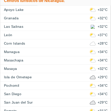
Centros turísticos de Nicaragua:
Apoyo Lake
+32°C
Granada
+32°C
Las Salinas
+32°C
León
+37°C
Corn Islands
+28°C
Managua
+34°C
Masachapa
+34°C
Masaya
+32°C
Isla de Ometepe
+29°C
Pochomil
+34°C
San Diego
+34°C
San Juan del Sur
+29°C
Somoto
+31°C