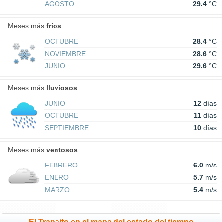
AGOSTO
29.4
°C
Meses más
fríos
:
OCTUBRE
28.4
°C
NOVIEMBRE
28.6
°C
JUNIO
29.6
°C
Meses más
lluviosos
:
JUNIO
12
días
OCTUBRE
11
días
SEPTIEMBRE
10
días
Meses más
ventosos
:
FEBRERO
6.0
m/s
ENERO
5.7
m/s
MARZO
5.4
m/s
El Transito en el mapa del estado del tiempo