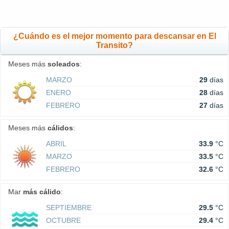
¿Cuándo es el mejor momento para descansar en El
Transito?
Meses más
soleados
:
MARZO
29
días
ENERO
28
días
FEBRERO
27
días
Meses más
cálidos
:
ABRIL
33.9
°C
MARZO
33.5
°C
FEBRERO
32.6
°C
Mar
más cálido
:
SEPTIEMBRE
29.5
°C
OCTUBRE
29.4
°C