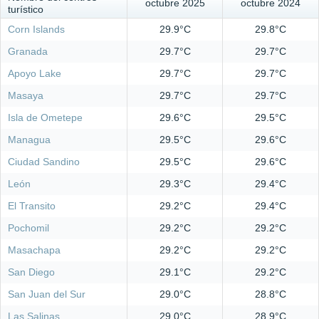
octubre 2025
octubre 2024
turístico
Corn Islands
29.9°C
29.8°C
Granada
29.7°C
29.7°C
Apoyo Lake
29.7°C
29.7°C
Masaya
29.7°C
29.7°C
Isla de Ometepe
29.6°C
29.5°C
Managua
29.5°C
29.6°C
Ciudad Sandino
29.5°C
29.6°C
León
29.3°C
29.4°C
El Transito
29.2°C
29.4°C
Pochomil
29.2°C
29.2°C
Masachapa
29.2°C
29.2°C
San Diego
29.1°C
29.2°C
San Juan del Sur
29.0°C
28.8°C
Las Salinas
29.0°C
28.9°C