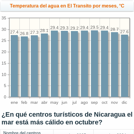
Temperatura del agua en El Transito por meses, °C
35
29.5
29.4
29.4
29.4
29.3
29.2
30
28.7
28.1
27.6
27.4
27.3
26.8
25
20
15
10
5
0
ene
feb
mar
abr
may
jun
jul
ago
sep
oct
nov
dic
¿En qué centros turísticos de Nicaragua el
mar está más cálido en octubre?
Nombre del centros