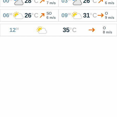
28
°
C
26
°
C
00
03
7 m/s
6 m/s
SO
O
26
°
C
31
°
C
06
09
00
00
6 m/s
9 m/s
O
35
°
C
12
00
8 m/s