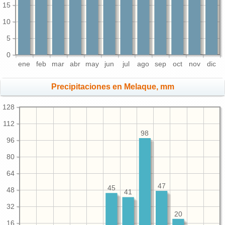
15
10
5
0
ene
feb
mar
abr
may
jun
jul
ago
sep
oct
nov
dic
Precipitaciones en Melaque, mm
128
112
98
96
80
64
47
45
48
41
32
20
16