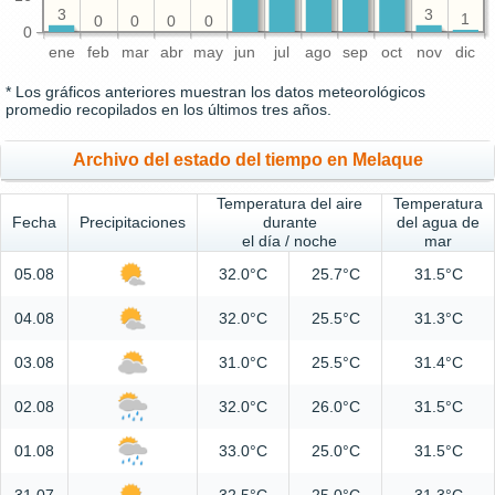
3
3
1
0
0
0
0
0
ene
feb
mar
abr
may
jun
jul
ago
sep
oct
nov
dic
* Los gráficos anteriores muestran los datos meteorológicos
promedio recopilados en los últimos tres años.
Archivo del estado del tiempo en Melaque
Temperatura del aire
Temperatura
Fecha
Precipitaciones
durante
del agua de
el día / noche
mar
05.08
32.0°C
25.7°C
31.5°C
04.08
32.0°C
25.5°C
31.3°C
03.08
31.0°C
25.5°C
31.4°C
02.08
32.0°C
26.0°C
31.5°C
01.08
33.0°C
25.0°C
31.5°C