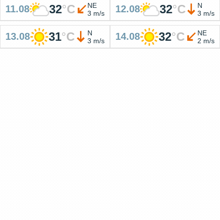
NE
N
32
°
C
32
°
C
11.08
12.08
3 m/s
3 m/s
N
NE
31
°
C
32
°
C
13.08
14.08
3 m/s
2 m/s