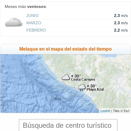
Meses más
ventosos
:
JUNIO
2.3
m/s
MARZO
2.3
m/s
FEBRERO
2.2
m/s
Melaque en el mapa del estado del tiempo
Leaflet
| Tiles © Esri