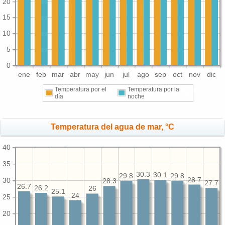
20
15
10
5
0
ene
feb
mar
abr
may
jun
jul
ago
sep
oct
nov
dic
Temperatura por el
Temperatura por la
día
noche
Temperatura del agua de mar, °C
40
35
30.3
30.1
29.8
29.8
28.7
30
28.3
27.7
26.7
26.2
26
25.1
24
25
20