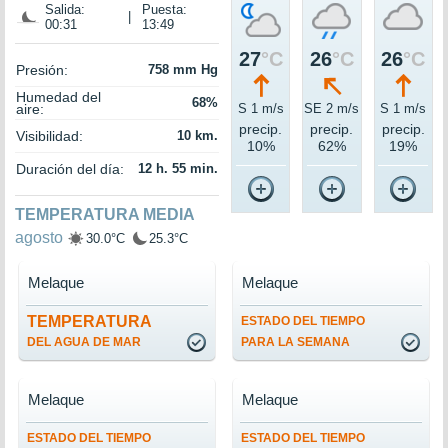
Salida:
Puesta:
|
00:31
13:49
27
°C
26
°C
26
°C
Presión:
758 mm Hg
Humedad del
68%
aire:
S 1 m/s
SE 2 m/s
S 1 m/s
precip.
precip.
precip.
Visibilidad:
10 km.
10%
62%
19%
Duración del día:
12 h. 55 min.
TEMPERATURA MEDIA
agosto
30.0°C
25.3°C
Melaque
Melaque
TEMPERATURA
ESTADO DEL TIEMPO
DEL AGUA DE MAR
PARA LA SEMANA
Melaque
Melaque
ESTADO DEL TIEMPO
ESTADO DEL TIEMPO