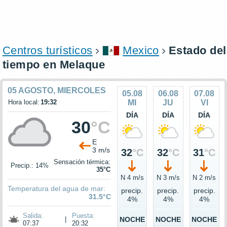
Centros turísticos
Mexico
Estado del
tiempo en Melaque
05 AGOSTO, MIERCOLES
05.08
06.08
07.08
Hora local:
19:32
MI
JU
VI
DÍA
DÍA
DÍA
30
°C
E
3 m/s
32
°C
32
°C
31
°C
Sensación térmica:
Precip.: 14%
35°C
N 4 m/s
N 3 m/s
N 2 m/s
Temperatura del agua de mar:
precip.
precip.
precip.
31.5°C
4%
4%
4%
Salida:
Puesta:
|
NOCHE
NOCHE
NOCHE
07:37
20:32