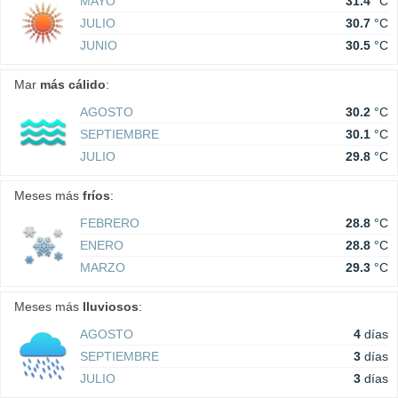
MAYO
31.4
°C
JULIO
30.7
°C
JUNIO
30.5
°C
Mar
más cálido
:
AGOSTO
30.2
°C
SEPTIEMBRE
30.1
°C
JULIO
29.8
°C
Meses más
fríos
:
FEBRERO
28.8
°C
ENERO
28.8
°C
MARZO
29.3
°C
Meses más
lluviosos
:
AGOSTO
4
días
SEPTIEMBRE
3
días
JULIO
3
días