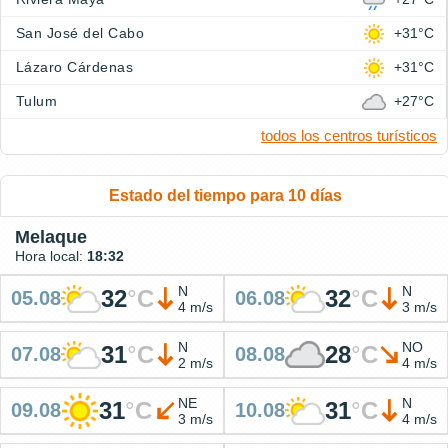
San José del Cabo
+31°C
Lázaro Cárdenas
+31°C
Tulum
+27°C
todos los centros turísticos
Estado del tiempo para 10 días
Melaque
Hora local:
18:32
N
N
32
°
C
32
°
C
05.08
06.08
4 m/s
3 m/s
N
NO
31
°
C
28
°
C
07.08
08.08
2 m/s
4 m/s
NE
N
31
°
C
31
°
C
09.08
10.08
3 m/s
4 m/s