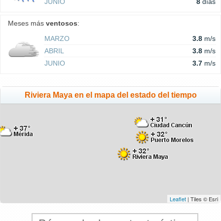
JUNIO
8
días
Meses más
ventosos
:
MARZO
3.8
m/s
ABRIL
3.8
m/s
JUNIO
3.7
m/s
Riviera Maya en el mapa del estado del tiempo
Leaflet
| Tiles © Esri