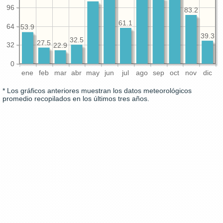
96
83.2
61.1
64
53.9
39.3
32.5
27.5
32
22.9
0
ene
feb
mar
abr
may
jun
jul
ago
sep
oct
nov
dic
* Los gráficos anteriores muestran los datos meteorológicos
promedio recopilados en los últimos tres años.