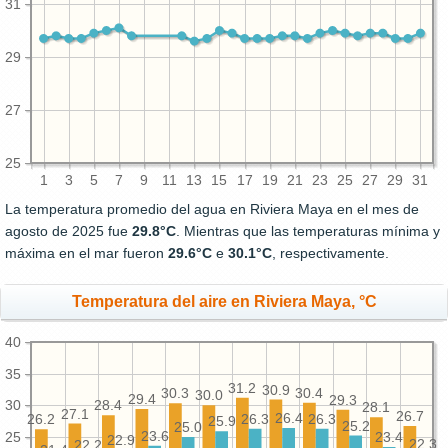
31
29
27
25
1
3
5
7
9
11
13
15
17
19
21
23
25
27
29
31
La temperatura promedio del agua en Riviera Maya en el mes de
agosto de 2025 fue
29.8°C
. Mientras que las temperaturas mínima y
máxima en el mar fueron
29.6°C
e
30.1°C
, respectivamente.
Temperatura del aire en Riviera Maya, °C
40
35
31.2
30.9
30.4
30.3
30.0
29.4
29.3
30
28.4
28.1
27.1
26.7
26.4
26.3
26.3
26.2
25.9
25.2
25.0
23.6
25
23.4
22.9
22.3
22.2