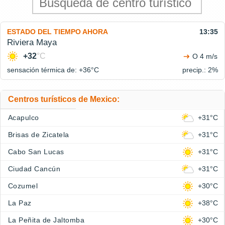
ESTADO DEL TIEMPO AHORA
13:35
Riviera Maya
+32
°C
O 4 m/s
sensación térmica de: +36°
C
precip.: 2%
Centros turísticos de Mexico:
Acapulco
+31°C
Brisas de Zicatela
+31°C
Cabo San Lucas
+31°C
Ciudad Cancún
+31°C
Cozumel
+30°C
La Paz
+38°C
La Peñita de Jaltomba
+30°C