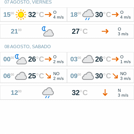
07 AGOSTO, VIERNES
O
O
32
°
C
30
°
C
15
18
00
00
4 m/s
4 m/s
O
27
°
C
21
00
3 m/s
08 AGOSTO, SABADO
O
O
26
°
C
26
°
C
00
03
00
00
2 m/s
1 m/s
NO
NO
25
°
C
30
°
C
06
09
00
00
2 m/s
3 m/s
N
32
°
C
12
00
3 m/s