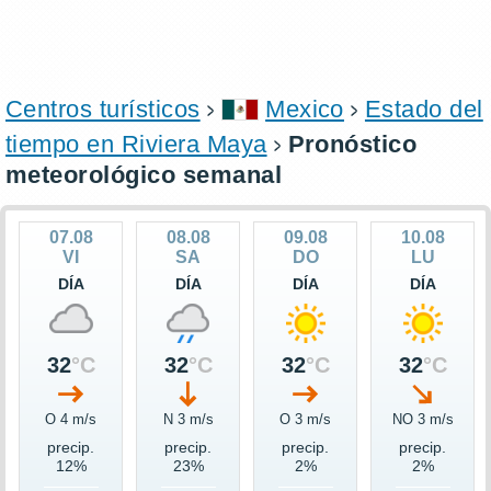
Centros turísticos
Mexico
Estado del
tiempo en Riviera Maya
Pronóstico
meteorológico semanal
07.08
08.08
09.08
10.08
VI
SA
DO
LU
DÍA
DÍA
DÍA
DÍA
32
°C
32
°C
32
°C
32
°C
O 4 m/s
N 3 m/s
O 3 m/s
NO 3 m/s
precip.
precip.
precip.
precip.
12%
23%
2%
2%