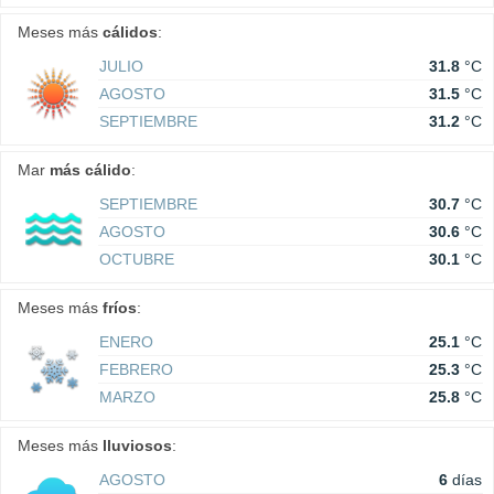
Meses más
cálidos
:
JULIO
31.8
°C
AGOSTO
31.5
°C
SEPTIEMBRE
31.2
°C
Mar
más cálido
:
SEPTIEMBRE
30.7
°C
AGOSTO
30.6
°C
OCTUBRE
30.1
°C
Meses más
fríos
:
ENERO
25.1
°C
FEBRERO
25.3
°C
MARZO
25.8
°C
Meses más
lluviosos
:
AGOSTO
6
días