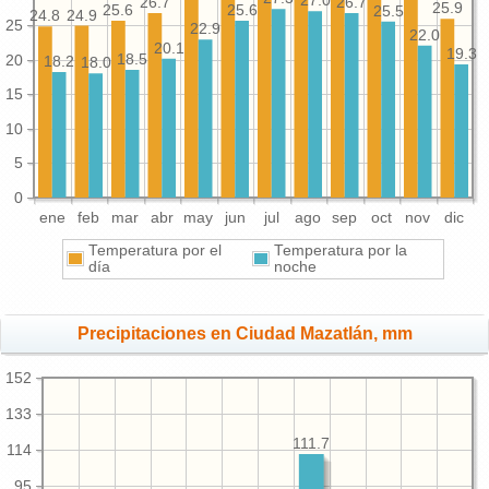
27.0
26.7
26.7
25.9
25.6
25.6
25.5
24.9
24.8
25
22.9
22.0
20.1
19.3
20
18.5
18.2
18.0
15
10
5
0
ene
feb
mar
abr
may
jun
jul
ago
sep
oct
nov
dic
Temperatura por el
Temperatura por la
día
noche
Precipitaciones en Ciudad Mazatlán, mm
152
133
111.7
114
95