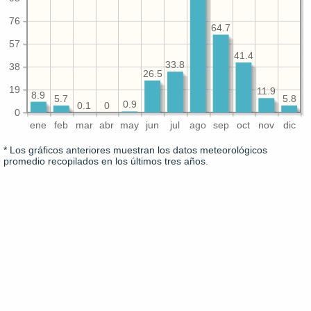
76
64.7
57
41.4
33.8
38
26.5
19
11.9
8.9
5.8
5.7
0.9
0.1
0
0
ene
feb
mar
abr
may
jun
jul
ago
sep
oct
nov
dic
* Los gráficos anteriores muestran los datos meteorológicos
promedio recopilados en los últimos tres años.