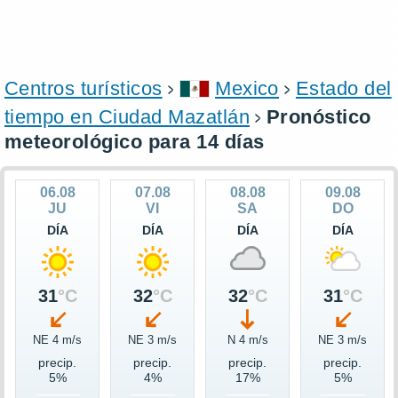
Centros turísticos
Mexico
Estado del
tiempo en Ciudad Mazatlán
Pronóstico
meteorológico para 14 días
06.08
07.08
08.08
09.08
JU
VI
SA
DO
DÍA
DÍA
DÍA
DÍA
31
°C
32
°C
32
°C
31
°C
NE 4 m/s
NE 3 m/s
N 4 m/s
NE 3 m/s
precip.
precip.
precip.
precip.
5%
4%
17%
5%