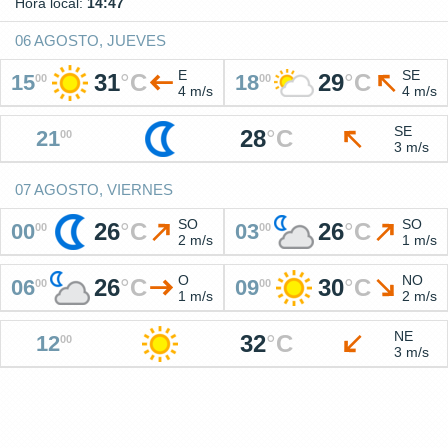
Hora local:
14:47
06 AGOSTO, JUEVES
E
SE
31
°
C
29
°
C
15
18
00
00
4 m/s
4 m/s
SE
28
°
C
21
00
3 m/s
07 AGOSTO, VIERNES
SO
SO
26
°
C
26
°
C
00
03
00
00
2 m/s
1 m/s
O
NO
26
°
C
30
°
C
06
09
00
00
1 m/s
2 m/s
NE
32
°
C
12
00
3 m/s