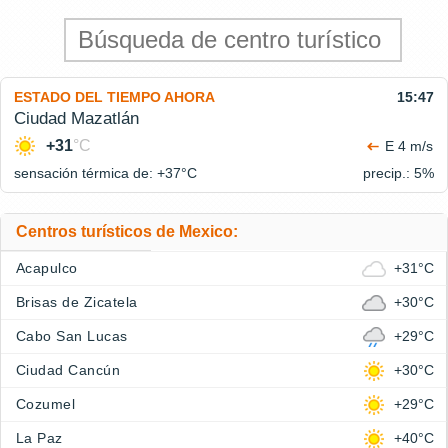
ESTADO DEL TIEMPO AHORA
15:47
Ciudad Mazatlán
+31
°C
E 4 m/s
sensación térmica de: +37°
C
precip.: 5%
Centros turísticos de Mexico:
Acapulco
+31°C
Brisas de Zicatela
+30°C
Cabo San Lucas
+29°C
Ciudad Cancún
+30°C
Cozumel
+29°C
La Paz
+40°C