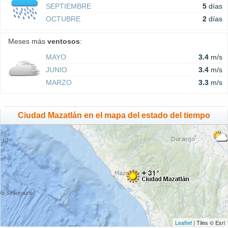
SEPTIEMBRE
5
días
OCTUBRE
2
días
Meses más
ventosos
:
MAYO
3.4
m/s
JUNIO
3.4
m/s
MARZO
3.3
m/s
Ciudad Mazatlán en el mapa del estado del tiempo
Leaflet
| Tiles © Esri