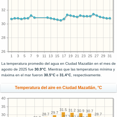
32
30
28
26
1
3
5
7
9
11
13
15
17
19
21
23
25
27
29
31
La temperatura promedio del agua en Ciudad Mazatlán en el mes de
agosto de 2025 fue
30.9°C
. Mientras que las temperaturas mínima y
máxima en el mar fueron
30.5°C
e
31.4°C
, respectivamente.
Temperatura del aire en Ciudad Mazatlán, °C
40
35
31.5
31.2
30.9
30.7
29.7
28.7
28.7
30
27.3