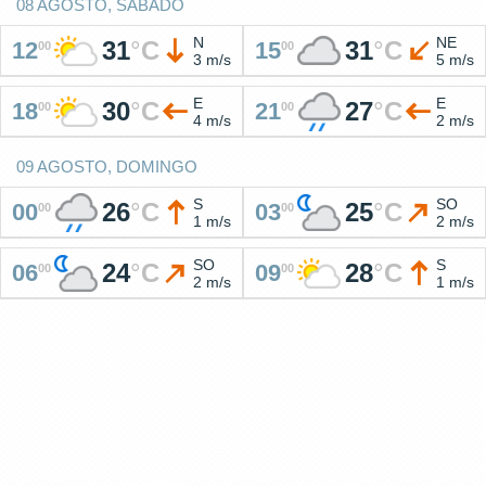
08 AGOSTO, SABADO
N
NE
31
°
C
31
°
C
12
15
00
00
3 m/s
5 m/s
E
E
30
°
C
27
°
C
18
21
00
00
4 m/s
2 m/s
09 AGOSTO, DOMINGO
S
SO
26
°
C
25
°
C
00
03
00
00
1 m/s
2 m/s
SO
S
24
°
C
28
°
C
06
09
00
00
2 m/s
1 m/s