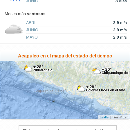
JUNIO
8
días
Meses más
ventosos
:
ABRIL
2.9
m/s
JUNIO
2.9
m/s
MAYO
2.9
m/s
Acapulco en el mapa del estado del tiempo
Leaflet
| Tiles © Esri