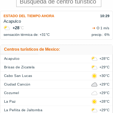
ESTADO DEL TIEMPO AHORA
10:29
Acapulco
+28
°C
O 1 m/s
sensación térmica de: +31°
C
precip.: 6%
Centros turísticos de Mexico:
Acapulco
+28°C
Brisas de Zicatela
+29°C
Cabo San Lucas
+30°C
Ciudad Cancún
+29°C
Cozumel
+29°C
La Paz
+28°C
La Peñita de Jaltomba
+29°C