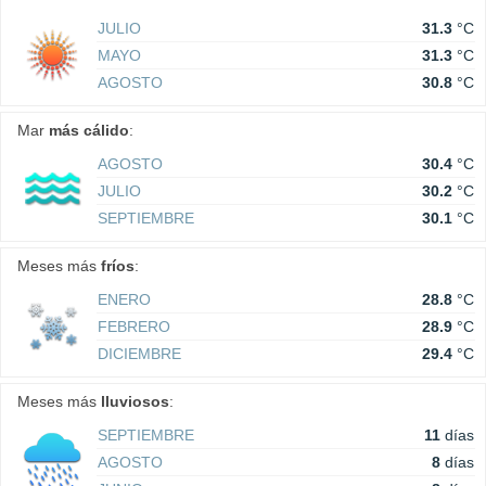
JULIO
31.3
°C
MAYO
31.3
°C
AGOSTO
30.8
°C
Mar
más cálido
:
AGOSTO
30.4
°C
JULIO
30.2
°C
SEPTIEMBRE
30.1
°C
Meses más
fríos
:
ENERO
28.8
°C
FEBRERO
28.9
°C
DICIEMBRE
29.4
°C
Meses más
lluviosos
:
SEPTIEMBRE
11
días
AGOSTO
8
días