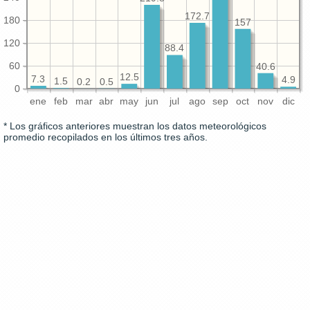
172.7
180
157
120
88.4
60
40.6
12.5
7.3
4.9
1.5
0.5
0.2
0
ene
feb
mar
abr
may
jun
jul
ago
sep
oct
nov
dic
* Los gráficos anteriores muestran los datos meteorológicos
promedio recopilados en los últimos tres años.