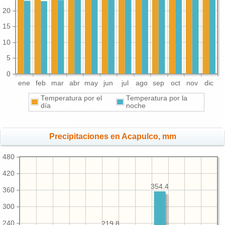
20
15
10
5
0
ene
feb
mar
abr
may
jun
jul
ago
sep
oct
nov
dic
Temperatura por el
Temperatura por la
día
noche
Precipitaciones en Acapulco, mm
480
420
354.4
360
300
240
219.8