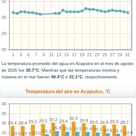
32
30
28
26
1
3
5
7
9
11
13
15
17
19
21
23
25
27
29
31
La temperatura promedio del agua en Acapulco en el mes de agosto
de 2025 fue
30.7°C
. Mientras que las temperaturas mínima y
máxima en el mar fueron
30.4°C
e
31.1°C
, respectivamente.
Temperatura del aire en Acapulco, °C
40
35
30.8
30.2
29.8
29.5
29.4
29.3
29.2
29.0
28.8
28.7
30
28.4
28.4
25.8
25.5
25.5
25.4
25.1
24.6
24.3
24.2
25
23.4
23.2
23.0
22.9