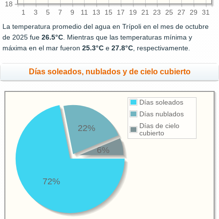
18
1
3
5
7
9
11
13
15
17
19
21
23
25
27
29
31
La temperatura promedio del agua en Trípoli en el mes de octubre
de 2025 fue
26.5°C
. Mientras que las temperaturas mínima y
máxima en el mar fueron
25.3°C
e
27.8°C
, respectivamente.
Días soleados, nublados y de cielo cubierto
Días soleados
Días nublados
Días de cielo
22%
cubierto
6%
72%