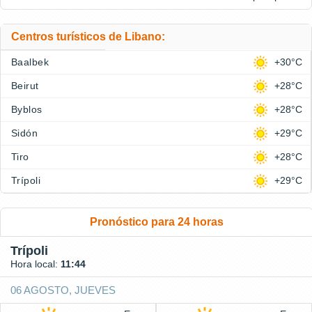
Centros turísticos de Libano:
Baalbek
+30°C
Beirut
+28°C
Byblos
+28°C
Sidón
+29°C
Tiro
+28°C
Trípoli
+29°C
Pronóstico para 24 horas
Trípoli
Hora local:
11:44
06 AGOSTO, JUEVES