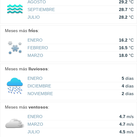
AGOSTO
29.2
°C
SEPTIEMBRE
28.7
°C
JULIO
28.2
°C
Meses más
fríos
:
ENERO
16.2
°C
FEBRERO
16.5
°C
MARZO
18.0
°C
Meses más
lluviosos
:
ENERO
5
días
DICIEMBRE
4
días
NOVIEMBRE
2
días
Meses más
ventosos
:
ENERO
4.7
m/s
MARZO
4.7
m/s
JULIO
4.5
m/s