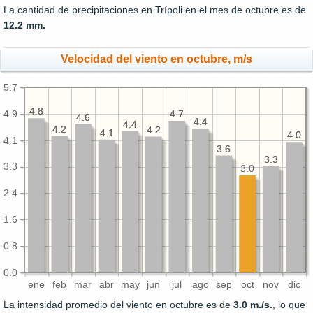
La cantidad de precipitaciones en Trípoli en el mes de octubre es de
12.2 mm.
Velocidad del viento en octubre, m/s
5.7
4.8
4.8
4.9
4.7
4.7
4.6
4.6
4.4
4.4
4.4
4.4
4.2
4.2
4.2
4.2
4.1
4.1
4.0
4.0
4.1
3.6
3.6
3.3
3.3
3.3
3.0
2.4
1.6
0.8
0.0
ene
feb
mar
abr
may
jun
jul
ago
sep
oct
nov
dic
La intensidad promedio del viento en octubre es de
3.0 m./s.
, lo que