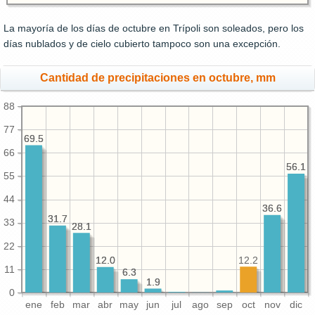
La mayoría de los días de octubre en Trípoli son soleados, pero los
días nublados y de cielo cubierto tampoco son una excepción.
Cantidad de precipitaciones en octubre, mm
88
77
69.5
69.5
66
56.1
56.1
55
44
36.6
36.6
31.7
31.7
33
28.1
28.1
22
12.2
12.0
12.0
11
6.3
6.3
1.9
1.9
0
ene
feb
mar
abr
may
jun
jul
ago
sep
oct
nov
dic