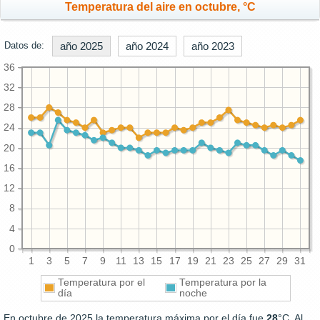
Temperatura del aire en octubre, °C
Datos de:
año 2025
año 2024
año 2023
36
32
28
24
20
16
12
8
4
0
1
3
5
7
9
11
13
15
17
19
21
23
25
27
29
31
Temperatura por el
Temperatura por la
día
noche
En octubre de 2025 la temperatura máxima por el día fue
28
°C. Al