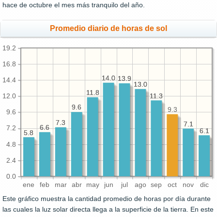
hace de octubre el mes más tranquilo del año.
Promedio diario de horas de sol
19.2
16.8
14.0
14.0
13.9
13.9
14.4
13.0
13.0
11.8
11.8
11.3
11.3
12.0
9.6
9.6
9.3
9.6
7.3
7.3
7.1
7.1
6.6
6.6
7.2
6.1
6.1
5.8
5.8
4.8
2.4
0.0
ene
feb
mar
abr
may
jun
jul
ago
sep
oct
nov
dic
Este gráfico muestra la cantidad promedio de horas por día durante
las cuales la luz solar directa llega a la superficie de la tierra. En este