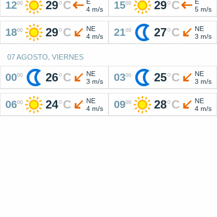
E
E
29
°
C
29
°
C
12
15
00
00
4 m/s
5 m/s
NE
NE
29
°
C
27
°
C
18
21
00
00
4 m/s
3 m/s
07 AGOSTO, VIERNES
NE
NE
26
°
C
25
°
C
00
03
00
00
3 m/s
3 m/s
NE
NE
24
°
C
28
°
C
06
09
00
00
4 m/s
4 m/s