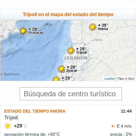
Trípoli en el mapa del estado del tiempo
Leaflet
| Tiles © Esri
ESTADO DEL TIEMPO AHORA
11:44
Trípoli
+29
°C
E 4 m/s
sensación térmica de: +30°
C
precip.: 2%