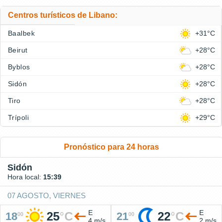
Centros turísticos de Libano:
Baalbek
+31°C
Beirut
+28°C
Byblos
+28°C
Sidón
+28°C
Tiro
+28°C
Trípoli
+29°C
Pronóstico para 24 horas
Sidón
Hora local:
15:39
07 AGOSTO, VIERNES
E
E
25
°
C
22
°
C
18
21
00
00
4 m/s
2 m/s