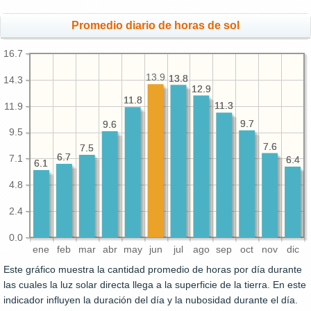
Promedio diario de horas de sol
16.7
13.9
13.8
13.8
14.3
12.9
12.9
11.8
11.8
11.3
11.3
11.9
9.7
9.7
9.6
9.6
9.5
7.6
7.6
7.5
7.5
6.7
6.7
7.1
6.4
6.4
6.1
6.1
4.8
2.4
0.0
ene
feb
mar
abr
may
jun
jul
ago
sep
oct
nov
dic
Este gráfico muestra la cantidad promedio de horas por día durante
las cuales la luz solar directa llega a la superficie de la tierra. En este
indicador influyen la duración del día y la nubosidad durante el día.