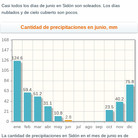
Casi todos los días de junio en Sidón son soleados. Los días
nublados y de cielo cubierto son pocos.
Cantidad de precipitaciones en junio, mm
168
147
124.6
124.6
126
105
84
75.8
75.8
59.4
59.4
63
51.2
51.2
40.2
40.2
42
31.1
31.1
23.5
23.5
21
10.8
10.8
2.8
0
ene
feb
mar
abr
may
jun
jul
ago
sep
oct
nov
dic
La cantidad de precipitaciones en Sidón en el mes de junio es de