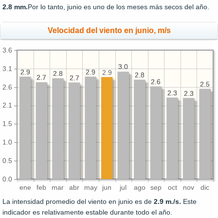
2.8 mm.
Por lo tanto, junio es uno de los meses más secos del año.
Velocidad del viento en junio, m/s
3.6
3.0
3.0
3.1
2.9
2.9
2.9
2.9
2.9
2.8
2.8
2.8
2.8
2.7
2.7
2.7
2.7
2.6
2.6
2.5
2.5
2.6
2.3
2.3
2.3
2.3
2.1
1.5
1.0
0.5
0.0
ene
feb
mar
abr
may
jun
jul
ago
sep
oct
nov
dic
La intensidad promedio del viento en junio es de
2.9 m./s.
Este
indicador es relativamente estable durante todo el año.