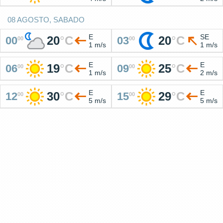
08 AGOSTO, SABADO
E
SE
20
°
C
20
°
C
00
03
00
00
1 m/s
1 m/s
E
E
19
°
C
25
°
C
06
09
00
00
1 m/s
2 m/s
E
E
30
°
C
29
°
C
12
15
00
00
5 m/s
5 m/s