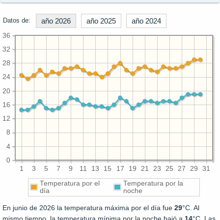
Datos de:
año 2026
año 2025
año 2024
36
32
28
24
20
16
12
8
4
0
1
3
5
7
9
11
13
15
17
19
21
23
25
27
29
31
Temperatura por el
Temperatura por la
día
noche
En junio de 2026 la temperatura máxima por el día fue
29
°C. Al
mismo tiempo, la temperatura mínima por la noche bajó a
14
°C. Las