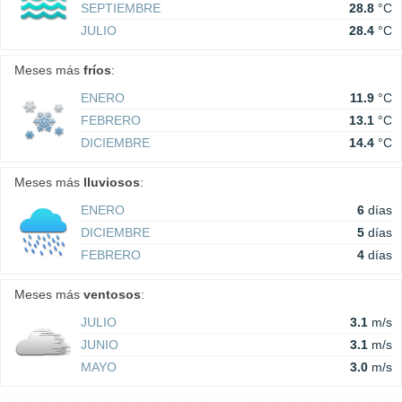
SEPTIEMBRE
28.8
°C
JULIO
28.4
°C
Meses más
fríos
:
ENERO
11.9
°C
FEBRERO
13.1
°C
DICIEMBRE
14.4
°C
Meses más
lluviosos
:
ENERO
6
días
DICIEMBRE
5
días
FEBRERO
4
días
Meses más
ventosos
:
JULIO
3.1
m/s
JUNIO
3.1
m/s
MAYO
3.0
m/s