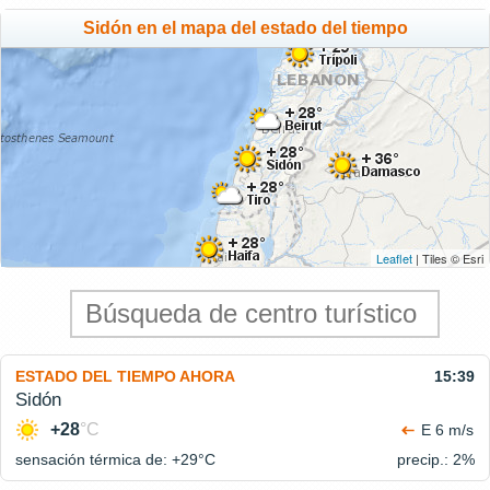
Sidón en el mapa del estado del tiempo
Leaflet
| Tiles © Esri
ESTADO DEL TIEMPO AHORA
15:39
Sidón
+28
°C
E 6 m/s
sensación térmica de: +29°
C
precip.: 2%