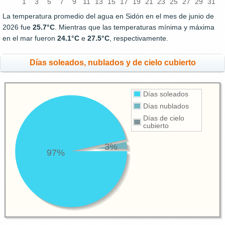
1
3
5
7
9
11
13
15
17
19
21
23
25
27
29
31
La temperatura promedio del agua en Sidón en el mes de junio de
2026 fue
25.7°C
. Mientras que las temperaturas mínima y máxima
en el mar fueron
24.1°C
e
27.5°C
, respectivamente.
Días soleados, nublados y de cielo cubierto
Días soleados
Días nublados
Días de cielo
cubierto
3%
97%