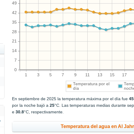
49
42
35
28
21
14
7
0
1
3
5
7
9
11
13
15
17
Temperatura por el
Tempe
día
noch
En septiembre de 2025 la temperatura máxima por el día fue
45
por la noche bajó a
25
°C. Las temperaturas medias durante sept
e
30.8
°C, respectivamente.
Temperatura del agua en Al Jahr