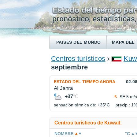
PAÍSES DEL MUNDO
MAPA DEL 
ENCONTRAR UN HOTEL
Centros turísticos
Kuw
septiembre
ESTADO DEL TIEMPO AHORA
02:0
Al Jahra
+37
°C
SE 5 m/s
sensación térmica de: +35°
C
precip.: 1
Centros turísticos de Kuwait:
NOMBRE
°C