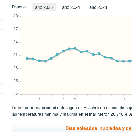
Datos de:
año 2025
año 2024
año 2023
40
37
34
31
28
25
22
1
3
5
7
9
11
13
15
17
La temperatura promedio del agua en Al Jahra en el mes de se
las temperaturas mínima y máxima en el mar fueron
26.7°C
e
3
Días soleados, nublados y de 