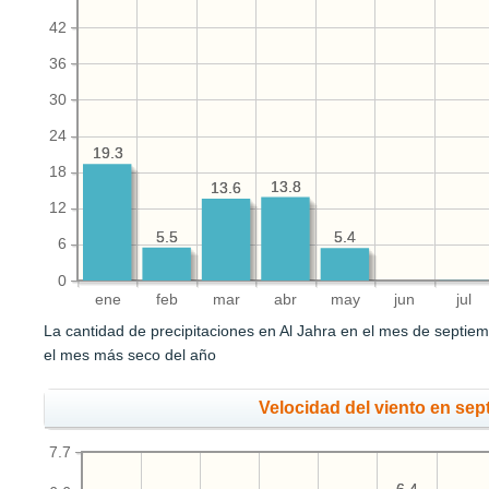
42
36
30
24
19.3
19.3
18
13.8
13.8
13.6
13.6
12
5.5
5.5
5.4
5.4
6
0
ene
feb
mar
abr
may
jun
jul
La cantidad de precipitaciones en Al Jahra en el mes de septie
el mes más seco del año
Velocidad del viento en sep
7.7