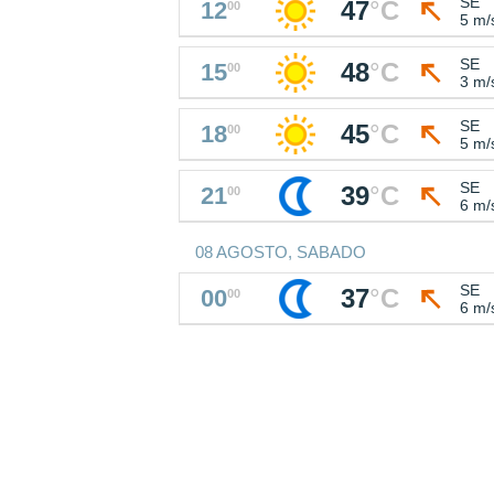
SE
47
°
C
12
00
5 m/
SE
48
°
C
15
00
3 m/
SE
45
°
C
18
00
5 m/
SE
39
°
C
21
00
6 m/
08 AGOSTO, SABADO
SE
37
°
C
00
00
6 m/