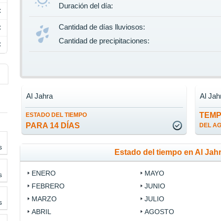
Duración del día:
C
Cantidad de días lluviosos:
C
Cantidad de precipitaciones:
C
Al Jahra
Al Jah
TEM
ESTADO DEL TIEMPO
PARA 14 DÍAS
DEL A
s
Estado del tiempo en Al Jah
ENERO
MAYO
s
FEBRERO
JUNIO
MARZO
JULIO
s
ABRIL
AGOSTO