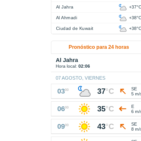
Al Jahra
+37°
Al Ahmadi
+38°
Ciudad de Kuwait
+38°
Pronóstico para 24 horas
Al Jahra
Hora local:
02:06
07 AGOSTO, VIERNES
SE
37
°
C
03
00
5 m/
E
35
°
C
06
00
6 m/
SE
43
°
C
09
00
8 m/