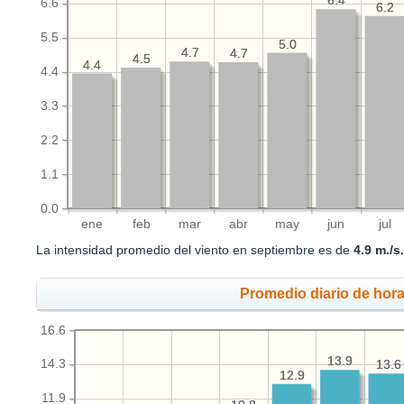
6.4
6.4
6.6
6.2
6.2
5.5
5.0
5.0
4.7
4.7
4.7
4.7
4.5
4.5
4.4
4.4
4.4
3.3
2.2
1.1
0.0
ene
feb
mar
abr
may
jun
jul
La intensidad promedio del viento en septiembre es de
4.9 m./s
Promedio diario de hora
16.6
13.9
13.9
14.3
13.6
13.6
12.9
12.9
11.9