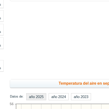
s
s
s
s
s
Temperatura del aire en se
Datos de:
año 2025
año 2024
año 2023
56