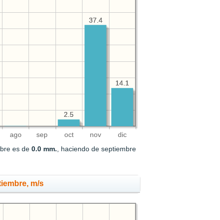
37.4
37.4
14.1
14.1
2.5
2.5
ago
sep
oct
nov
dic
mbre es de
0.0 mm.
, haciendo de septiembre
tiembre, m/s