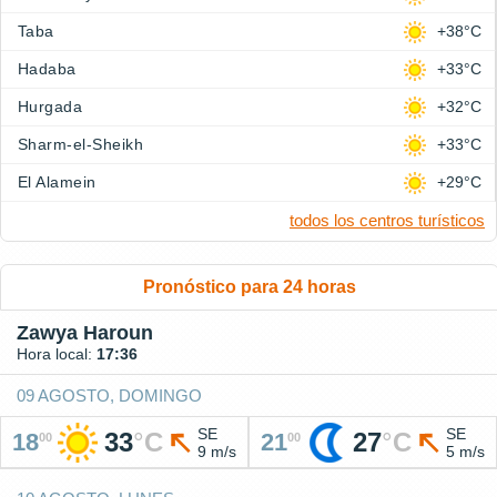
Taba
+38°C
Hadaba
+33°C
Hurgada
+32°C
Sharm-el-Sheikh
+33°C
El Alamein
+29°C
todos los centros turísticos
Pronóstico para 24 horas
Zawya Haroun
Hora local:
17:36
09 AGOSTO, DOMINGO
SE
SE
33
°
C
27
°
C
18
21
00
00
9 m/s
5 m/s