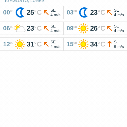
10 AGOSTO, LUNES
SE
SE
25
°
C
23
°
C
00
03
00
00
4 m/s
4 m/s
SE
SE
23
°
C
26
°
C
06
09
00
00
4 m/s
4 m/s
SE
S
31
°
C
34
°
C
12
15
00
00
4 m/s
6 m/s