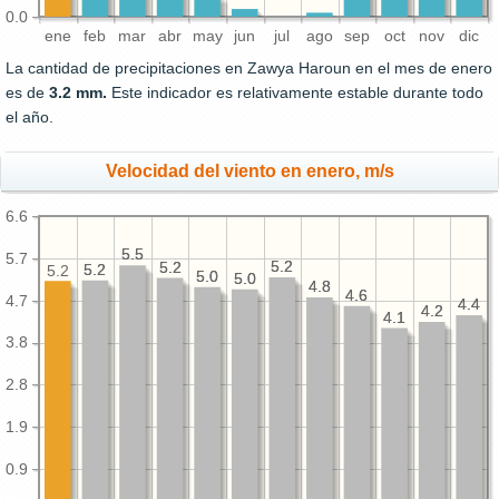
0.0
ene
feb
mar
abr
may
jun
jul
ago
sep
oct
nov
dic
La cantidad de precipitaciones en Zawya Haroun en el mes de enero
es de
3.2 mm.
Este indicador es relativamente estable durante todo
el año.
Velocidad del viento en enero, m/s
6.6
5.5
5.5
5.7
5.2
5.2
5.2
5.2
5.2
5.2
5.2
5.0
5.0
5.0
5.0
4.8
4.8
4.6
4.6
4.7
4.4
4.4
4.2
4.2
4.1
4.1
3.8
2.8
1.9
0.9