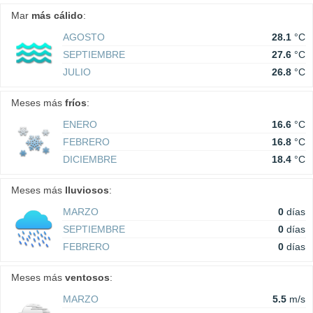
Mar
más cálido
:
AGOSTO
28.1
°C
SEPTIEMBRE
27.6
°C
JULIO
26.8
°C
Meses más
fríos
:
ENERO
16.6
°C
FEBRERO
16.8
°C
DICIEMBRE
18.4
°C
Meses más
lluviosos
:
MARZO
0
días
SEPTIEMBRE
0
días
FEBRERO
0
días
Meses más
ventosos
:
MARZO
5.5
m/s