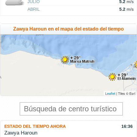
JULIO
5.2
m/s
ABRIL
5.2
m/s
Zawya Haroun en el mapa del estado del tiempo
Leaflet
| Tiles © Esri
ESTADO DEL TIEMPO AHORA
16:36
Zawya Haroun