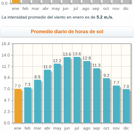
0.0
ene
feb
mar
abr
may
jun
jul
ago
sep
oct
nov
dic
La intensidad promedio del viento en enero es de
5.2 m./s.
Promedio diario de horas de sol
16.4
13.6
13.6
13.6
13.6
14.0
12.8
12.8
12.2
12.2
11.3
11.3
11.7
11.0
11.0
9.2
9.2
8.9
8.9
9.4
7.7
7.7
7.3
7.3
7.0
7.0
7.0
7.0
4.7
2.3
0.0
ene
feb
mar
abr
may
jun
jul
ago
sep
oct
nov
dic