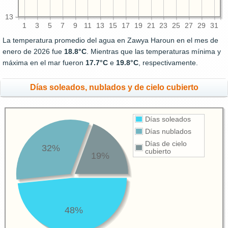
13
1
3
5
7
9
11
13
15
17
19
21
23
25
27
29
31
La temperatura promedio del agua en Zawya Haroun en el mes de
enero de 2026 fue
18.8°C
. Mientras que las temperaturas mínima y
máxima en el mar fueron
17.7°C
e
19.8°C
, respectivamente.
Días soleados, nublados y de cielo cubierto
Días soleados
Días nublados
Días de cielo
32%
cubierto
19%
48%