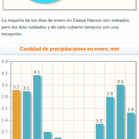
La mayoría de los días de enero en Zawya Haroun son soleados,
pero los días nublados y de cielo cubierto tampoco son una
excepción.
Cantidad de precipitaciones en enero, mm
4.9
4.1
4.1
4.2
3.5
3.5
3.5
3.2
3.1
3.1
2.8
2.8
2.8
2.1
1.9
1.9
1.4
1.2
1.2
0.7