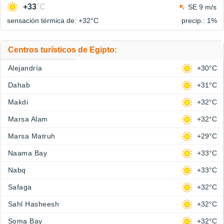
+33
°C
SE 9 m/s
sensación térmica de: +32°
C
precip.: 1%
Centros turísticos de Egipto:
Alejandría
+30°C
Dahab
+31°C
Makdi
+32°C
Marsa Alam
+32°C
Marsa Matruh
+29°C
Naama Bay
+33°C
Nabq
+33°C
Safaga
+32°C
Sahl Hasheesh
+32°C
Soma Bay
+32°C