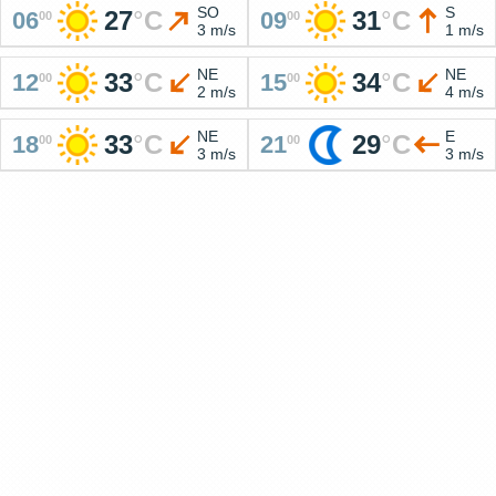
SO
S
27
°
C
31
°
C
06
09
00
00
3 m/s
1 m/s
NE
NE
33
°
C
34
°
C
12
15
00
00
2 m/s
4 m/s
NE
E
33
°
C
29
°
C
18
21
00
00
3 m/s
3 m/s