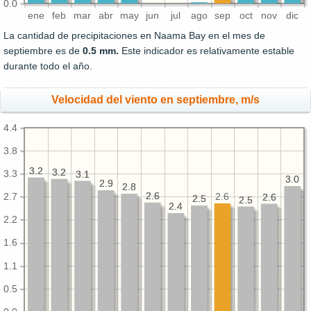
0.0
ene
feb
mar
abr
may
jun
jul
ago
sep
oct
nov
dic
La cantidad de precipitaciones en Naama Bay en el mes de
septiembre es de
0.5 mm.
Este indicador es relativamente estable
durante todo el año.
Velocidad del viento en septiembre, m/s
4.4
3.8
3.2
3.2
3.2
3.2
3.3
3.1
3.1
3.0
3.0
2.9
2.9
2.8
2.8
2.6
2.6
2.7
2.6
2.6
2.6
2.5
2.5
2.5
2.5
2.4
2.4
2.2
1.6
1.1
0.5