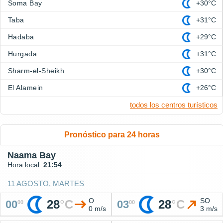
Soma Bay
+30°C
Taba
+31°C
Hadaba
+29°C
Hurgada
+31°C
Sharm-el-Sheikh
+30°C
El Alamein
+26°C
todos los centros turísticos
Pronóstico para 24 horas
Naama Bay
Hora local:
21:54
11 AGOSTO, MARTES
O
SO
28
°
C
28
°
C
00
03
00
00
0 m/s
3 m/s