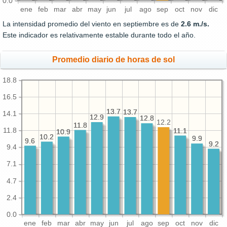
0.0
ene
feb
mar
abr
may
jun
jul
ago
sep
oct
nov
dic
La intensidad promedio del viento en septiembre es de
2.6 m./s.
Este indicador es relativamente estable durante todo el año.
Promedio diario de horas de sol
18.8
16.5
13.7
13.7
13.7
13.7
14.1
12.9
12.9
12.8
12.8
12.2
11.8
11.8
11.8
11.1
11.1
10.9
10.9
10.2
10.2
9.9
9.9
9.6
9.6
9.2
9.2
9.4
7.1
4.7
2.4
0.0
ene
feb
mar
abr
may
jun
jul
ago
sep
oct
nov
dic