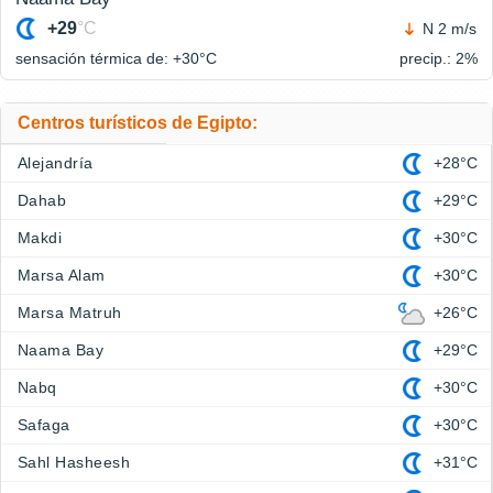
+29
°C
N 2 m/s
sensación térmica de: +30°
C
precip.: 2%
Centros turísticos de Egipto:
Alejandría
+28°C
Dahab
+29°C
Makdi
+30°C
Marsa Alam
+30°C
Marsa Matruh
+26°C
Naama Bay
+29°C
Nabq
+30°C
Safaga
+30°C
Sahl Hasheesh
+31°C