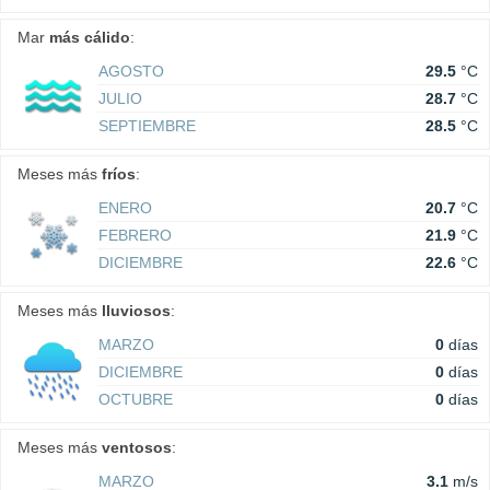
Mar
más cálido
:
AGOSTO
29.5
°C
JULIO
28.7
°C
SEPTIEMBRE
28.5
°C
Meses más
fríos
:
ENERO
20.7
°C
FEBRERO
21.9
°C
DICIEMBRE
22.6
°C
Meses más
lluviosos
:
MARZO
0
días
DICIEMBRE
0
días
OCTUBRE
0
días
Meses más
ventosos
:
MARZO
3.1
m/s