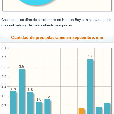
Casi todos los días de septiembre en Naama Bay son soleados. Los
días nublados y de cielo cubierto son pocos.
Cantidad de precipitaciones en septiembre, mm
5.1
4.2
4.2
4.4
3.5
3.5
3.6
2.9
2.2
1.8
1.8
1.8
1.8
1.5
1.2
1.2
1.0
1.0
0.7