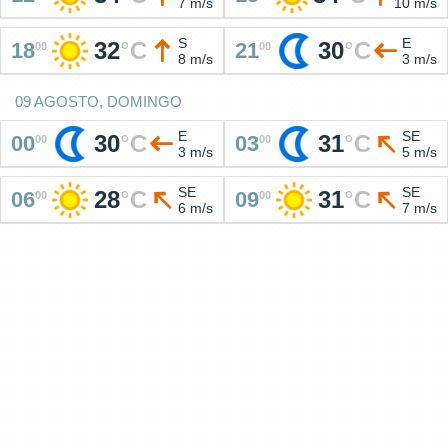
7 m/s
10 m/s
S
E
32
°
C
30
°
C
18
21
00
00
8 m/s
3 m/s
09 AGOSTO, DOMINGO
E
SE
30
°
C
31
°
C
00
03
00
00
3 m/s
5 m/s
SE
SE
28
°
C
31
°
C
06
09
00
00
6 m/s
7 m/s