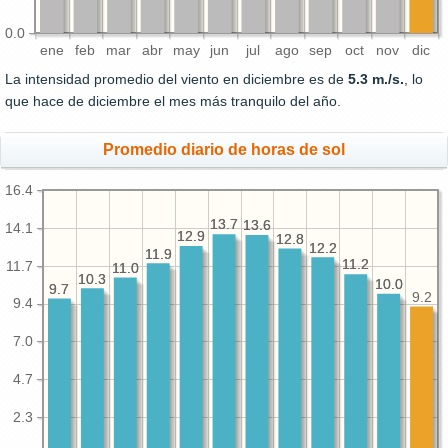
0.0
ene
feb
mar
abr
may
jun
jul
ago
sep
oct
nov
dic
La intensidad promedio del viento en diciembre es de
5.3 m./s.
, lo
que hace de diciembre el mes más tranquilo del año.
Promedio diario de horas de sol
16.4
13.7
13.7
13.6
13.6
14.1
12.9
12.9
12.8
12.8
12.2
12.2
11.9
11.9
11.2
11.2
11.7
11.0
11.0
10.3
10.3
10.0
10.0
9.7
9.7
9.2
9.4
7.0
4.7
2.3