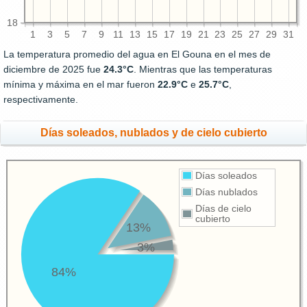
18
1
3
5
7
9
11
13
15
17
19
21
23
25
27
29
31
La temperatura promedio del agua en El Gouna en el mes de
diciembre de 2025 fue
24.3°C
. Mientras que las temperaturas
mínima y máxima en el mar fueron
22.9°C
e
25.7°C
,
respectivamente.
Días soleados, nublados y de cielo cubierto
Días soleados
Días nublados
Días de cielo
cubierto
13%
3%
84%