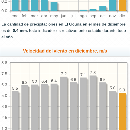
0.2
0.0
ene
feb
mar
abr
may
jun
jul
ago
sep
oct
nov
dic
La cantidad de precipitaciones en El Gouna en el mes de diciembre
es de
0.4 mm.
Este indicador es relativamente estable durante todo
el año.
Velocidad del viento en diciembre, m/s
8.8
7.3
7.3
7.5
7.2
7.2
7.1
7.1
6.6
6.6
6.5
6.5
6.4
6.4
6.4
6.4
6.3
6.3
6.2
6.2
6.3
5.6
5.6
5.5
5.5
5.3
5.0
3.8
2.5
1.3