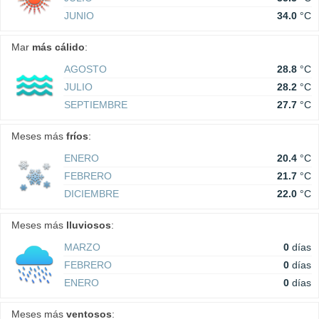
JUNIO
34.0
°C
Mar
más cálido
:
AGOSTO
28.8
°C
JULIO
28.2
°C
SEPTIEMBRE
27.7
°C
Meses más
fríos
:
ENERO
20.4
°C
FEBRERO
21.7
°C
DICIEMBRE
22.0
°C
Meses más
lluviosos
:
MARZO
0
días
FEBRERO
0
días
ENERO
0
días
Meses más
ventosos
: