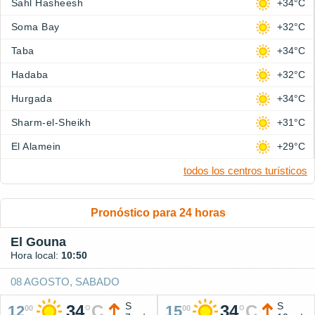
Sahl Hasheesh
+34°C
Soma Bay
+32°C
Taba
+34°C
Hadaba
+32°C
Hurgada
+34°C
Sharm-el-Sheikh
+31°C
El Alamein
+29°C
todos los centros turísticos
Pronóstico para 24 horas
El Gouna
Hora local:
10:50
08 AGOSTO, SABADO
S
S
34
°
C
34
°
C
12
15
00
00