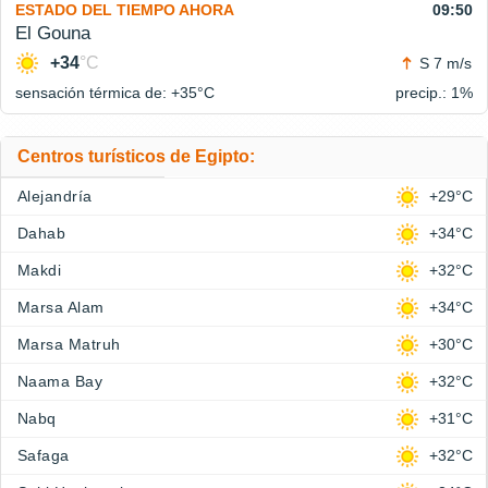
ESTADO DEL TIEMPO AHORA
09:50
El Gouna
+34
°C
S 7 m/s
sensación térmica de: +35°
C
precip.: 1%
Centros turísticos de Egipto:
Alejandría
+29°C
Dahab
+34°C
Makdi
+32°C
Marsa Alam
+34°C
Marsa Matruh
+30°C
Naama Bay
+32°C
Nabq
+31°C
Safaga
+32°C