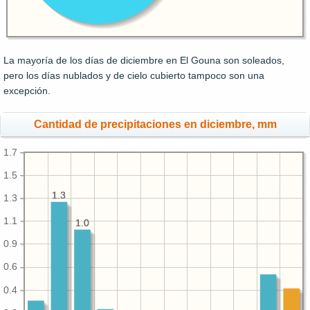
La mayoría de los días de diciembre en El Gouna son soleados,
pero los días nublados y de cielo cubierto tampoco son una
excepción.
Cantidad de precipitaciones en diciembre, mm
1.7
1.5
1.3
1.3
1.3
1.1
1.0
1.0
0.9
0.6
0.4