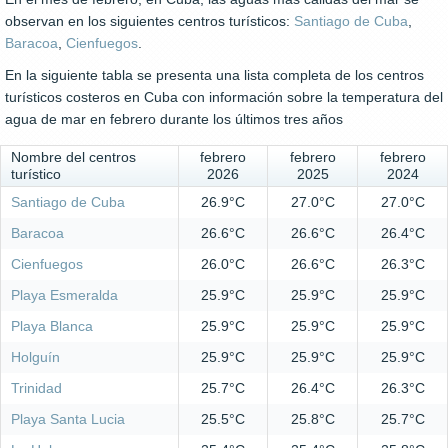
observan en los siguientes centros turísticos:
Santiago de Cuba
,
Baracoa
,
Cienfuegos
.
En la siguiente tabla se presenta una lista completa de los centros
turísticos costeros en Cuba con información sobre la temperatura del
agua de mar en febrero durante los últimos tres años
Nombre del centros
febrero
febrero
febrero
turístico
2026
2025
2024
Santiago de Cuba
26.9°C
27.0°C
27.0°C
Baracoa
26.6°C
26.6°C
26.4°C
Cienfuegos
26.0°C
26.6°C
26.3°C
Playa Esmeralda
25.9°C
25.9°C
25.9°C
Playa Blanca
25.9°C
25.9°C
25.9°C
Holguín
25.9°C
25.9°C
25.9°C
Trinidad
25.7°C
26.4°C
26.3°C
Playa Santa Lucia
25.5°C
25.8°C
25.7°C