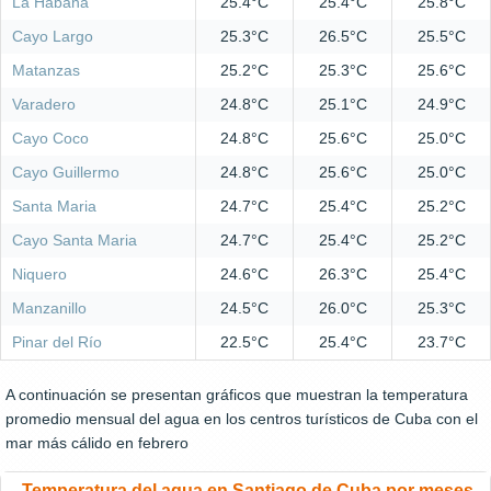
La Habana
25.4°C
25.4°C
25.8°C
Cayo Largo
25.3°C
26.5°C
25.5°C
Matanzas
25.2°C
25.3°C
25.6°C
Varadero
24.8°C
25.1°C
24.9°C
Cayo Coco
24.8°C
25.6°C
25.0°C
Cayo Guillermo
24.8°C
25.6°C
25.0°C
Santa Maria
24.7°C
25.4°C
25.2°C
Cayo Santa Maria
24.7°C
25.4°C
25.2°C
Niquero
24.6°C
26.3°C
25.4°C
Manzanillo
24.5°C
26.0°C
25.3°C
Pinar del Río
22.5°C
25.4°C
23.7°C
A continuación se presentan gráficos que muestran la temperatura
promedio mensual del agua en los centros turísticos de Cuba con el
mar más cálido en febrero
Temperatura del agua en Santiago de Cuba por meses,