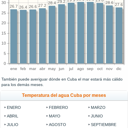
29.9
29.8
29.2
30
28.6
28.4
27.6
27.2
26.7
26.6
26.4
25
20
15
10
5
0
ene
feb
mar
abr
may
jun
jul
ago
sep
oct
nov
dic
También puede averiguar dónde en Cuba el mar estará más cálido
para los demás meses.
Temperatura del agua Cuba por meses
ENERO
FEBRERO
MARZO
ABRIL
MAYO
JUNIO
JULIO
AGOSTO
SEPTIEMBRE