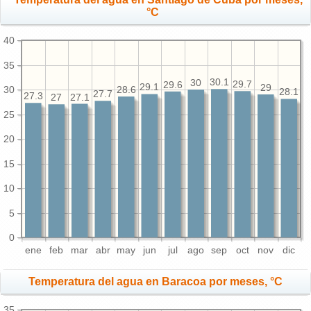
°C
40
35
30.1
30
29.7
29.6
29.1
29
30
28.6
28.1
27.7
27.3
27.1
27
25
20
15
10
5
0
ene
feb
mar
abr
may
jun
jul
ago
sep
oct
nov
dic
Temperatura del agua en Baracoa por meses, °C
35