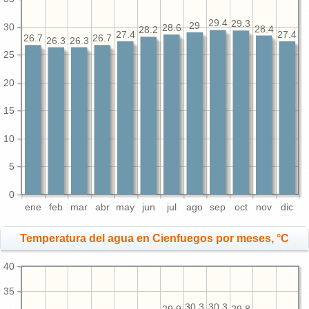
29.4
29.3
29
30
28.6
28.4
28.2
27.4
27.4
26.7
26.7
26.3
26.3
25
20
15
10
5
0
ene
feb
mar
abr
may
jun
jul
ago
sep
oct
nov
dic
Temperatura del agua en Cienfuegos por meses, °C
40
35
30.3
30.3