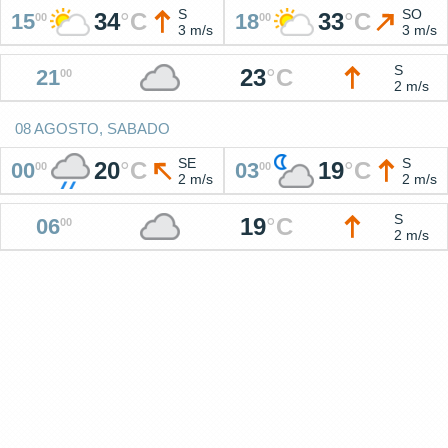
S
SO
34
°
C
33
°
C
15
18
00
00
3 m/s
3 m/s
S
23
°
C
21
00
2 m/s
08 AGOSTO, SABADO
SE
S
20
°
C
19
°
C
00
03
00
00
2 m/s
2 m/s
S
19
°
C
06
00
2 m/s