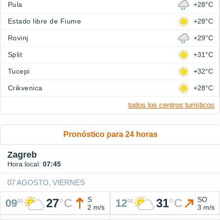
Pula
+28°C
Estado libre de Fiume
+28°C
Rovinj
+29°C
Split
+31°C
Tucepi
+32°C
Crikvenica
+28°C
todos los centros turísticos
Pronóstico para 24 horas
Zagreb
Hora local:
07:45
07 AGOSTO, VIERNES
S
SO
27
°
C
31
°
C
09
12
00
00
2 m/s
3 m/s