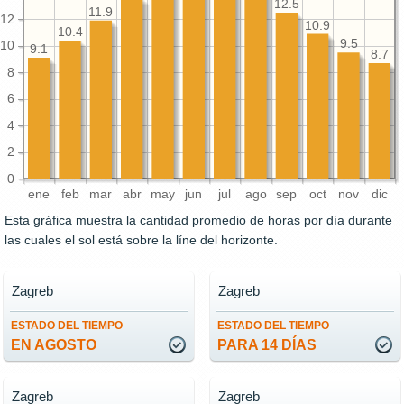
12.5
11.9
12
10.9
10.4
9.5
10
9.1
8.7
8
6
4
2
0
ene
feb
mar
abr
may
jun
jul
ago
sep
oct
nov
dic
Esta gráfica muestra la cantidad promedio de horas por día durante
las cuales el sol está sobre la líne del horizonte.
Zagreb
Zagreb
ESTADO DEL TIEMPO
ESTADO DEL TIEMPO
EN AGOSTO
PARA 14 DÍAS
Zagreb
Zagreb