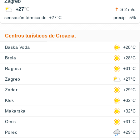
Zagreb
+27
°C
S 2 m/s
sensación térmica de: +27°
C
precip.: 5%
Centros turísticos de Croacia:
Baska Voda
+28°C
Brela
+28°C
Ragusa
+31°C
Zagreb
+27°C
Zadar
+29°C
Klek
+32°C
Makarska
+32°C
Omis
+31°C
Porec
+29°C