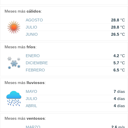
Meses más
cálidos
:
AGOSTO
28.8
°C
JULIO
28.8
°C
JUNIO
26.5
°C
Meses más
fríos
:
ENERO
4.2
°C
DICIEMBRE
5.7
°C
FEBRERO
6.5
°C
Meses más
lluviosos
:
MAYO
7
días
JULIO
4
días
ABRIL
4
días
Meses más
ventosos
:
MARZO
2.6
m/s