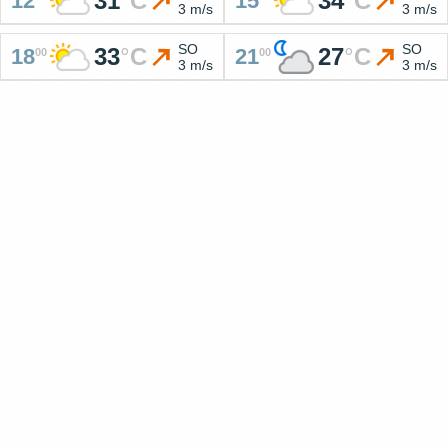
31
°
C
34
°
C
12
15
3 m/s
3 m/s
SO
SO
33
°
C
27
°
C
18
21
00
00
3 m/s
3 m/s