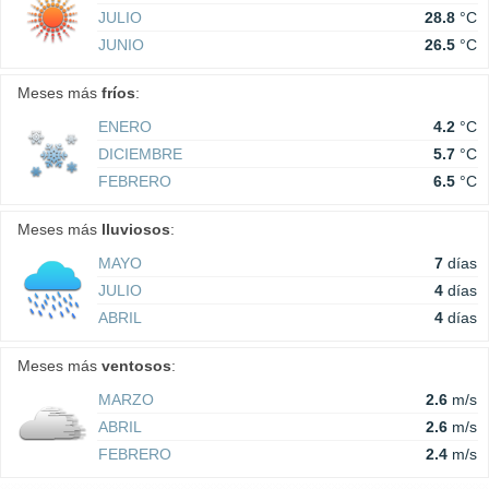
JULIO
28.8
°C
JUNIO
26.5
°C
Meses más
fríos
:
ENERO
4.2
°C
DICIEMBRE
5.7
°C
FEBRERO
6.5
°C
Meses más
lluviosos
:
MAYO
7
días
JULIO
4
días
ABRIL
4
días
Meses más
ventosos
:
MARZO
2.6
m/s
ABRIL
2.6
m/s
FEBRERO
2.4
m/s