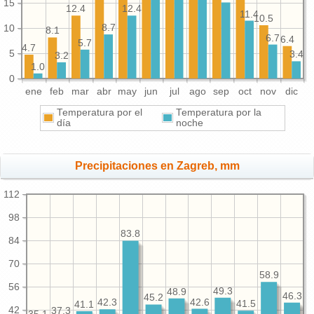
15
12.4
12.4
11.4
10.5
10
8.7
8.1
6.7
6.4
5.7
4.7
5
3.4
3.2
1.0
0
ene
feb
mar
abr
may
jun
jul
ago
sep
oct
nov
dic
Temperatura por el
Temperatura por la
día
noche
Precipitaciones en Zagreb, mm
112
98
83.8
84
70
58.9
56
49.3
48.9
46.3
45.2
42.6
42.3
41.5
41.1
42
37.3