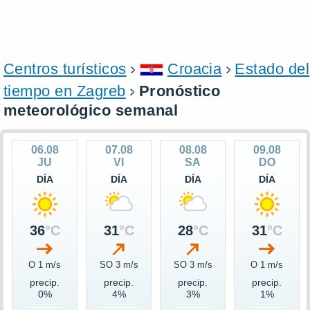
Centros turísticos
Croacia
Estado del
tiempo en Zagreb
Pronóstico
meteorológico semanal
06.08
07.08
08.08
09.08
JU
VI
SA
DO
DÍA
DÍA
DÍA
DÍA
36
°C
31
°C
28
°C
31
°C
O 1 m/s
SO 3 m/s
SO 3 m/s
O 1 m/s
precip.
precip.
precip.
precip.
0%
4%
3%
1%