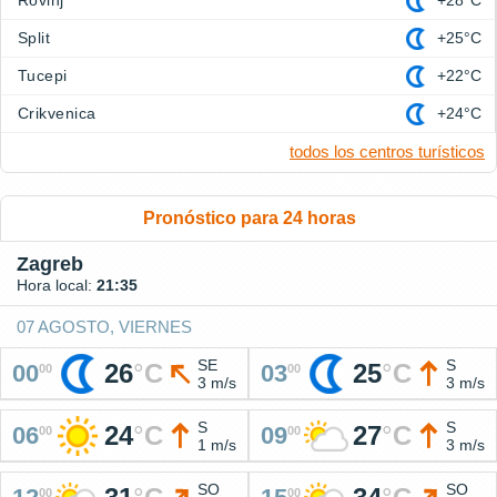
Rovinj
+28°C
Split
+25°C
Tucepi
+22°C
Crikvenica
+24°C
todos los centros turísticos
Pronóstico para 24 horas
Zagreb
Hora local:
21:35
07 AGOSTO, VIERNES
SE
S
26
°
C
25
°
C
00
03
00
00
3 m/s
3 m/s
S
S
24
°
C
27
°
C
06
09
00
00
1 m/s
3 m/s
SO
SO
00
00