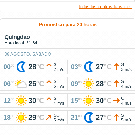
todos los centros turísticos
Pronóstico para 24 horas
Quingdao
Hora local:
21:34
08 AGOSTO, SABADO
S
S
28
°
C
27
°
C
00
03
00
00
2 m/s
3 m/s
S
S
26
°
C
28
°
C
06
09
00
00
5 m/s
4 m/s
S
O
30
°
C
30
°
C
12
15
00
00
4 m/s
4 m/s
SO
S
29
°
C
27
°
C
18
21
00
00
5 m/s
5 m/s