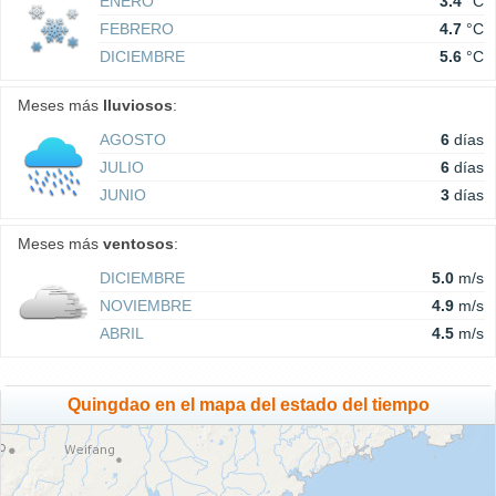
ENERO
3.4
°C
FEBRERO
4.7
°C
DICIEMBRE
5.6
°C
Meses más
lluviosos
:
AGOSTO
6
días
JULIO
6
días
JUNIO
3
días
Meses más
ventosos
:
DICIEMBRE
5.0
m/s
NOVIEMBRE
4.9
m/s
ABRIL
4.5
m/s
Quingdao en el mapa del estado del tiempo