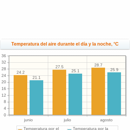
Temperatura del aire durante el día y la noche, °C
36
32
28.7
27.5
28
25.9
25.1
24.2
24
21.1
20
16
12
8
4
0
junio
julio
agosto
Temperatura por el
Temperatura por la