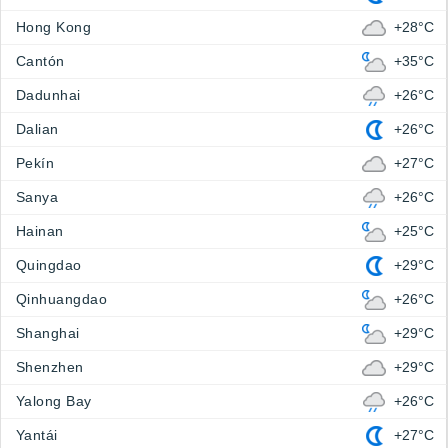
Hong Kong
+28°C
Cantón
+35°C
Dadunhai
+26°C
Dalian
+26°C
Pekín
+27°C
Sanya
+26°C
Hainan
+25°C
Quingdao
+29°C
Qinhuangdao
+26°C
Shanghai
+29°C
Shenzhen
+29°C
Yalong Bay
+26°C
Yantái
+27°C