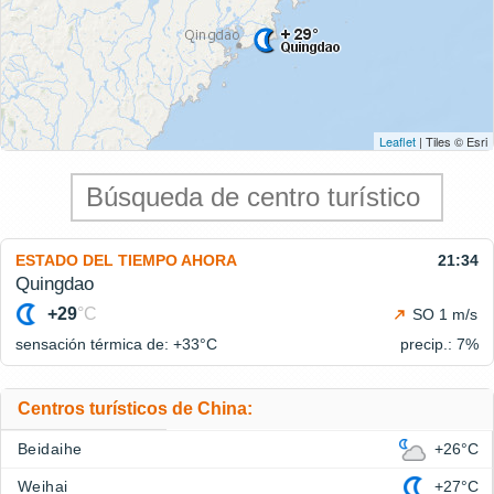
Leaflet
| Tiles © Esri
ESTADO DEL TIEMPO AHORA
21:34
Quingdao
+29
°C
SO 1 m/s
sensación térmica de: +33°
C
precip.: 7%
Centros turísticos de China:
Beidaihe
+26°C
Weihai
+27°C