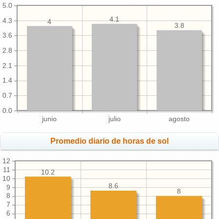
5.0
4.1
4.3
4
3.8
3.6
2.8
2.1
1.4
0.7
0.0
junio
julio
agosto
Promedio diario de horas de sol
12
11
10.2
10
8.6
9
8
8
7
6