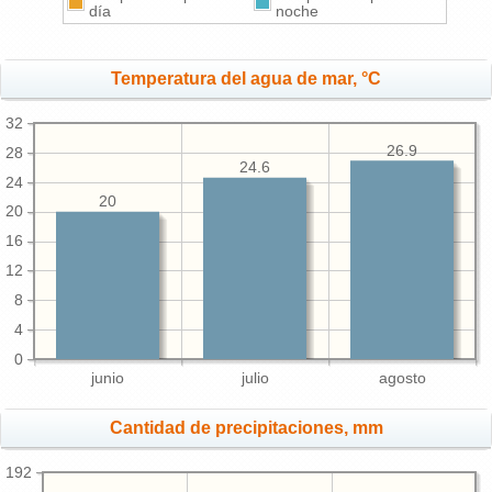
día
noche
Temperatura del agua de mar, °C
32
26.9
28
24.6
24
20
20
16
12
8
4
0
junio
julio
agosto
Cantidad de precipitaciones, mm
192