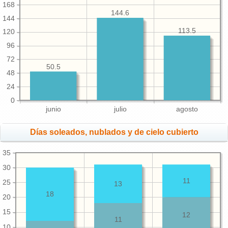
168
144.6
144
113.5
120
96
72
50.5
48
24
0
junio
julio
agosto
Días soleados, nublados y de cielo cubierto
35
30
11
25
13
18
20
15
12
11
10