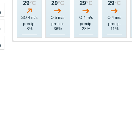
29
°C
29
°C
29
°C
29
°C
s
SO 4 m/s
O 5 m/s
O 4 m/s
O 4 m/s
precip.
precip.
precip.
precip.
s
8%
36%
28%
11%
s