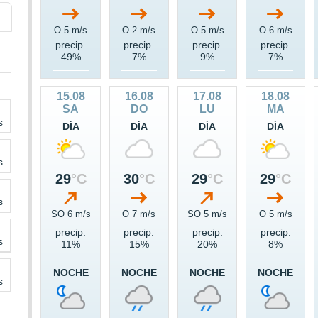
O 5 m/s
O 2 m/s
O 5 m/s
O 6 m/s
precip.
precip.
precip.
precip.
49%
7%
9%
7%
15.08
16.08
17.08
18.08
SA
DO
LU
MA
s
DÍA
DÍA
DÍA
DÍA
s
29
°C
30
°C
29
°C
29
°C
s
SO 6 m/s
O 7 m/s
SO 5 m/s
O 5 m/s
precip.
precip.
precip.
precip.
s
11%
15%
20%
8%
NOCHE
NOCHE
NOCHE
NOCHE
s