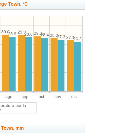
rge Town, °C
30.0
29.9
29.2
28.9
28.8
7
28.4
28.2
27.3
27.1
26.3
ago
sep
oct
nov
dic
ratura por la
e
e Town, mm