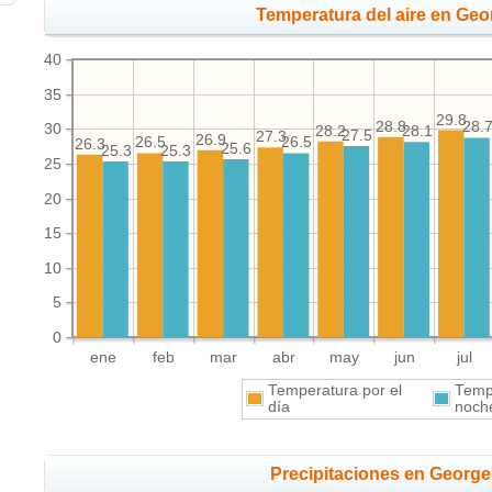
Temperatura del aire en Geo
40
35
29.8
28.8
28.
30
28.2
28.1
27.5
27.3
26.9
26.5
26.5
26.3
25.6
25.3
25.3
25
20
15
10
5
0
ene
feb
mar
abr
may
jun
jul
Temperatura por el
Tempe
día
noch
Precipitaciones en Georg