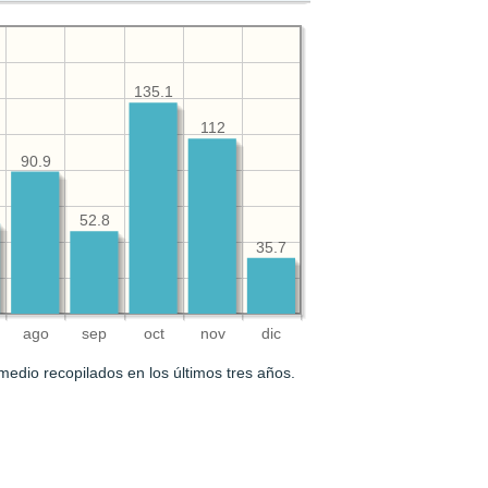
135.1
112
90.9
52.8
35.7
ago
sep
oct
nov
dic
medio recopilados en los últimos tres años.