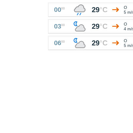
O
29
°
C
00
00
5 m/
O
29
°
C
03
00
4 m/
O
29
°
C
06
00
5 m/