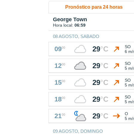
Pronóstico para 24 horas
George Town
Hora local:
06:59
08 AGOSTO, SABADO
SO
29
°
C
09
00
6 m/
SO
29
°
C
12
00
5 m/
SO
29
°
C
15
00
5 m/
SO
29
°
C
18
00
5 m/
O
29
°
C
21
00
5 m/
09 AGOSTO, DOMINGO