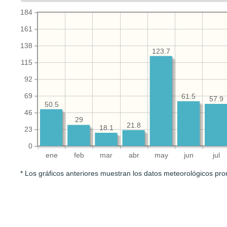
184
161
138
123.7
115
92
69
61.5
57.9
50.5
46
29
21.8
18.1
23
0
ene
feb
mar
abr
may
jun
jul
* Los gráficos anteriores muestran los datos meteorológicos pro