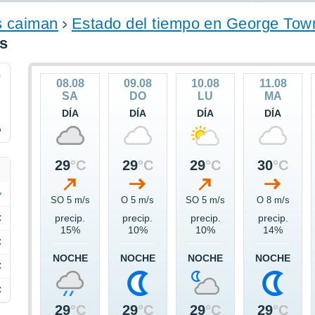
s caiman
Estado del tiempo en George Tow
as
9
08.08
09.08
10.08
11.08
SA
DO
LU
MA
DÍA
DÍA
DÍA
DÍA
%
29
°C
29
°C
29
°C
30
°C
SO 5 m/s
O 5 m/s
SO 5 m/s
O 8 m/s
C
precip.
precip.
precip.
precip.
15%
10%
10%
14%
C
NOCHE
NOCHE
NOCHE
NOCHE
C
C
29
°C
29
°C
29
°C
29
°C