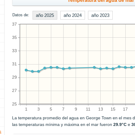
Temperatura del agua de mar 
Datos de:
año 2025
año 2024
año 2023
37
35
33
31
29
27
25
1
3
5
7
9
11
13
15
17
La temperatura promedio del agua en George Town en el mes 
las temperaturas mínima y máxima en el mar fueron
29.9°C
e
3
s