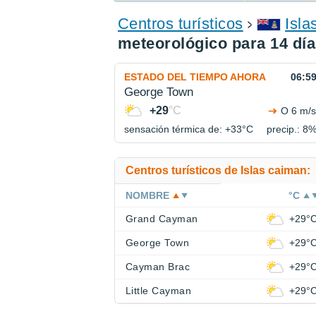
ENCONTRAR UN HOTEL
Centros turísticos
Isla
meteorológico para 14 dí
ESTADO DEL TIEMPO AHORA
06:5
George Town
+29
°C
O 6 m/s
sensación térmica de: +33°
C
precip.: 8
Centros turísticos de Islas caiman:
NOMBRE
°C
Grand Cayman
+29°
George Town
+29°
Cayman Brac
+29°
Little Cayman
+29°