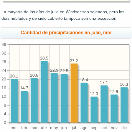
La mayoría de los días de julio en Windsor son soleados, pero los
días nublados y de cielo cubierto tampoco son una excepción.
Cantidad de precipitaciones en julio, mm
36
32
28.5
28.5
27.2
28
22.9
22.9
24
22.5
22.5
20.6
20.6
20.1
20.1
20
18.4
18.4
17.1
17.1
16.3
16.3
16
14.7
14.7
12.9
12.9
12.0
12.0
12
8
4
0
ene
feb
mar
abr
may
jun
jul
ago
sep
oct
nov
dic