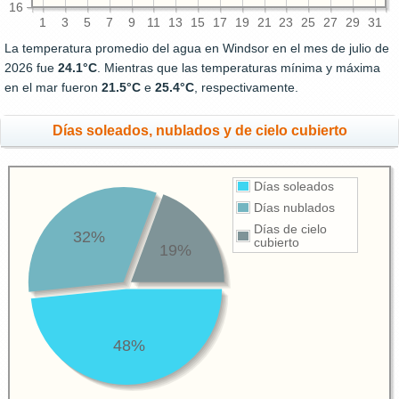
16
1
3
5
7
9
11
13
15
17
19
21
23
25
27
29
31
La temperatura promedio del agua en Windsor en el mes de julio de
2026 fue
24.1°C
. Mientras que las temperaturas mínima y máxima
en el mar fueron
21.5°C
e
25.4°C
, respectivamente.
Días soleados, nublados y de cielo cubierto
Días soleados
Días nublados
Días de cielo
32%
cubierto
19%
48%