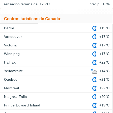
sensación térmica de: +25°
C
precip.: 15%
Centros turísticos de Canada:
Barrie
+19°C
Vancouver
+17°C
Victoria
+17°C
Winnipeg
+17°C
Halifax
+22°C
Yellowknife
+14°C
Quebec
+21°C
Montreal
+22°C
Niagara Falls
+20°C
Prince Edward Island
+19°C