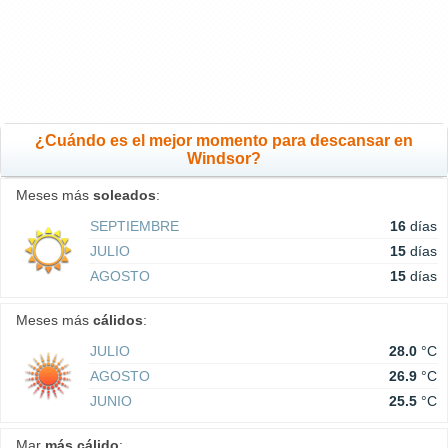
¿Cuándo es el mejor momento para descansar en
Windsor?
Meses más
soleados
:
SEPTIEMBRE
16
días
JULIO
15
días
AGOSTO
15
días
Meses más
cálidos
:
JULIO
28.0
°C
AGOSTO
26.9
°C
JUNIO
25.5
°C
Mar
más cálido
: