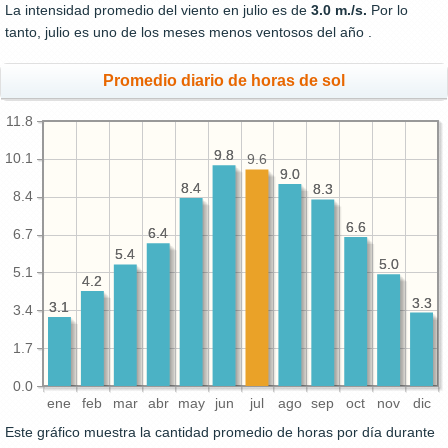
La intensidad promedio del viento en julio es de
3.0 m./s.
Por lo
tanto, julio es uno de los meses menos ventosos del año .
Promedio diario de horas de sol
11.8
9.8
9.8
10.1
9.6
9.0
9.0
8.4
8.4
8.3
8.3
8.4
6.6
6.6
6.4
6.4
6.7
5.4
5.4
5.0
5.0
5.1
4.2
4.2
3.3
3.3
3.1
3.1
3.4
1.7
0.0
ene
feb
mar
abr
may
jun
jul
ago
sep
oct
nov
dic
Este gráfico muestra la cantidad promedio de horas por día durante