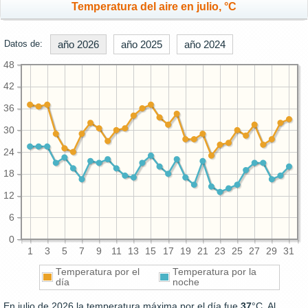
Temperatura del aire en julio, °C
Datos de:
año 2026
año 2025
año 2024
48
42
36
30
24
18
12
6
0
1
3
5
7
9
11
13
15
17
19
21
23
25
27
29
31
Temperatura por el
Temperatura por la
día
noche
En julio de 2026 la temperatura máxima por el día fue
37
°C. Al