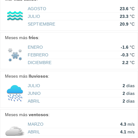
AGOSTO
23.6
°C
JULIO
23.3
°C
SEPTIEMBRE
20.9
°C
Meses más
fríos
:
ENERO
-1.6
°C
FEBRERO
-0.3
°C
DICIEMBRE
2.2
°C
Meses más
lluviosos
:
JULIO
2
días
JUNIO
2
días
ABRIL
2
días
Meses más
ventosos
:
MARZO
4.3
m/s
ABRIL
4.1
m/s