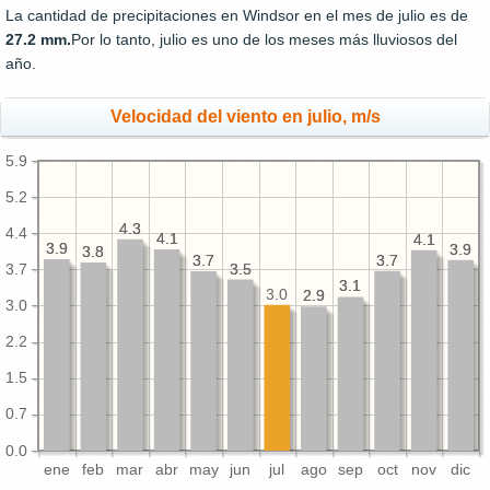
La cantidad de precipitaciones en Windsor en el mes de julio es de
27.2 mm.
Por lo tanto, julio es uno de los meses más lluviosos del
año.
Velocidad del viento en julio, m/s
5.9
5.2
4.3
4.3
4.4
4.1
4.1
4.1
4.1
3.9
3.9
3.9
3.9
3.8
3.8
3.7
3.7
3.7
3.7
3.5
3.5
3.7
3.1
3.1
3.0
2.9
2.9
3.0
2.2
1.5
0.7
0.0
ene
feb
mar
abr
may
jun
jul
ago
sep
oct
nov
dic