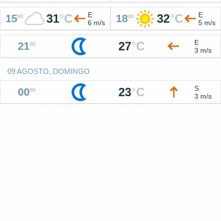
E
E
31
°
C
32
°
C
15
18
00
00
6 m/s
5 m/s
E
27
°
C
21
00
3 m/s
09 AGOSTO, DOMINGO
S
23
°
C
00
00
3 m/s