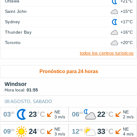
Ottawa
+21°C
Saint John
+15°C
Sydney
+17°C
Thunder Bay
+16°C
Toronto
+20°C
todos los centros turísticos
Pronóstico para 24 horas
Windsor
Hora local:
01:55
08 AGOSTO, SABADO
NE
NE
23
°
C
22
°
C
03
06
00
00
3 m/s
2 m/s
NE
NE
24
°
C
33
°
C
09
12
00
00
3 m/s
4 m/s