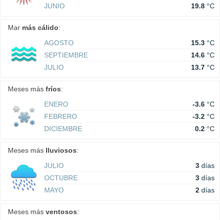
JUNIO
19.8
°C
Mar
más cálido
:
AGOSTO
15.3
°C
SEPTIEMBRE
14.6
°C
JULIO
13.7
°C
Meses más
fríos
:
ENERO
-3.6
°C
FEBRERO
-3.2
°C
DICIEMBRE
0.2
°C
Meses más
lluviosos
:
JULIO
3
días
OCTUBRE
3
días
MAYO
2
días
Meses más
ventosos
: