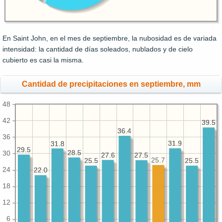
En Saint John, en el mes de septiembre, la nubosidad es de variada
intensidad: la cantidad de días soleados, nublados y de cielo
cubierto es casi la misma.
Cantidad de precipitaciones en septiembre, mm
48
42
39.5
39.5
36.4
36.4
36
31.9
31.9
31.8
31.8
29.5
29.5
28.5
28.5
30
27.6
27.6
27.5
27.5
25.7
25.5
25.5
25.5
25.5
24
22.0
22.0
18
12
6