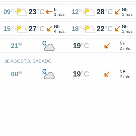
E
NE
23
°
C
28
°
C
09
12
00
00
1 m/s
3 m/s
NE
NE
27
°
C
22
°
C
15
18
00
00
4 m/s
3 m/s
NE
19
°
C
21
00
2 m/s
08 AGOSTO, SABADO
NE
19
°
C
00
00
2 m/s