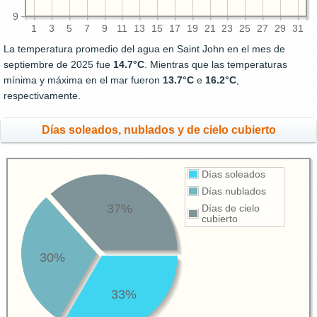
9
1
3
5
7
9
11
13
15
17
19
21
23
25
27
29
31
La temperatura promedio del agua en Saint John en el mes de
septiembre de 2025 fue
14.7°C
. Mientras que las temperaturas
mínima y máxima en el mar fueron
13.7°C
e
16.2°C
,
respectivamente.
Días soleados, nublados y de cielo cubierto
Días soleados
Días nublados
37%
Días de cielo
cubierto
30%
33%