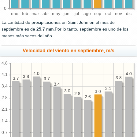
0
ene
feb
mar
abr
may
jun
jul
ago
sep
oct
nov
dic
La cantidad de precipitaciones en Saint John en el mes de
septiembre es de
25.7 mm.
Por lo tanto, septiembre es uno de los
meses más secos del año.
Velocidad del viento en septiembre, m/s
4.8
4.0
4.0
4.0
4.0
4.1
3.8
3.8
3.8
3.8
3.7
3.7
3.7
3.7
3.4
3.4
3.4
3.1
3.1
3.0
3.0
3.0
2.8
2.8
2.6
2.6
2.8
2.1
1.4
0.7