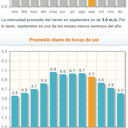
0.0
ene
feb
mar
abr
may
jun
jul
ago
sep
oct
nov
dic
La intensidad promedio del viento en septiembre es de
3.0 m./s.
Por
lo tanto, septiembre es uno de los meses menos ventosos del año .
Promedio diario de horas de sol
9.4
8.3
6.9
6.9
7.1
6.7
6.7
6.7
6.7
6.6
6.6
6.3
5.9
5.5
5.5
5.5
5.5
4.9
4.9
4.7
4.7
4.7
4.3
4.3
4.2
4.2
3.9
3.9
3.5
2.4
1.2
0.0