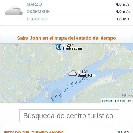
MARZO
4.0
m/s
DICIEMBRE
4.0
m/s
FEBRERO
3.8
m/s
Saint John en el mapa del estado del tiempo
Leaflet
| Tiles © Esri
ESTADO DEL TIEMPO AHORA
02:42