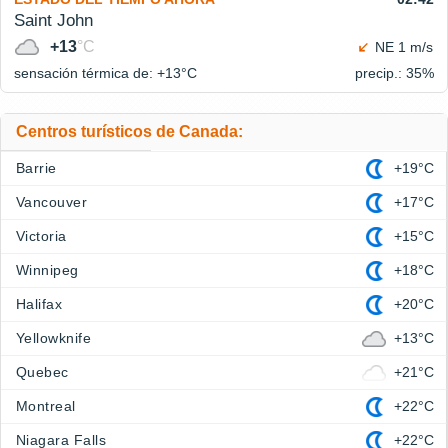
Saint John
+13
°C
NE 1 m/s
sensación térmica de: +13°
C
precip.: 35%
Centros turísticos de Canada:
Barrie
+19°C
Vancouver
+17°C
Victoria
+15°C
Winnipeg
+18°C
Halifax
+20°C
Yellowknife
+13°C
Quebec
+21°C
Montreal
+22°C
Niagara Falls
+22°C