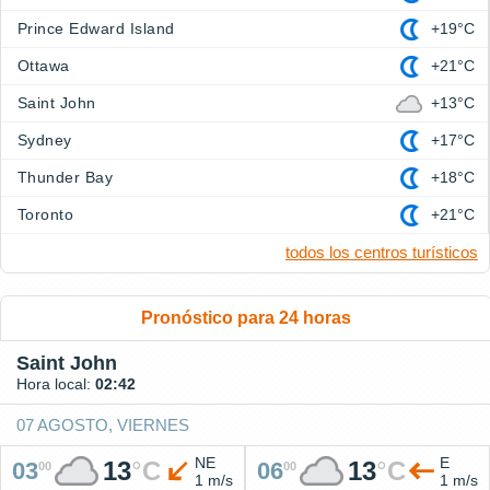
Prince Edward Island
+19°C
Ottawa
+21°C
Saint John
+13°C
Sydney
+17°C
Thunder Bay
+18°C
Toronto
+21°C
todos los centros turísticos
Pronóstico para 24 horas
Saint John
Hora local:
02:42
07 AGOSTO, VIERNES
NE
E
13
°
C
13
°
C
03
06
00
00
1 m/s
1 m/s