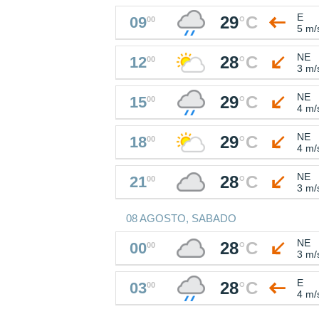
E
29
°
C
09
00
5 m/
NE
28
°
C
12
00
3 m/
NE
29
°
C
15
00
4 m/
NE
29
°
C
18
00
4 m/
NE
28
°
C
21
00
3 m/
08 AGOSTO, SABADO
NE
28
°
C
00
00
3 m/
E
28
°
C
03
00
4 m/