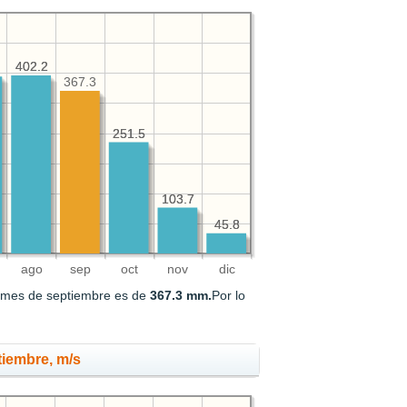
402.2
402.2
367.3
251.5
251.5
103.7
103.7
45.8
45.8
ago
sep
oct
nov
dic
el mes de septiembre es de
367.3 mm.
Por lo
tiembre, m/s