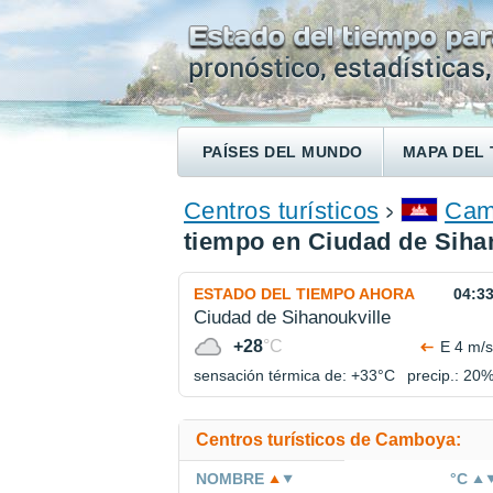
PAÍSES DEL MUNDO
MAPA DEL 
ENCONTRAR UN HOTEL
Centros turísticos
Cam
tiempo en Ciudad de Siha
ESTADO DEL TIEMPO AHORA
04:3
Ciudad de Sihanoukville
+28
°C
E 4 m/s
sensación térmica de: +33°
C
precip.: 20
Centros turísticos de Camboya:
NOMBRE
°C