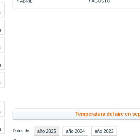
ABRIL
AGOSTO
s
s
s
s
s
s
Temperatura del aire en se
s
Datos de:
año 2025
año 2024
año 2023