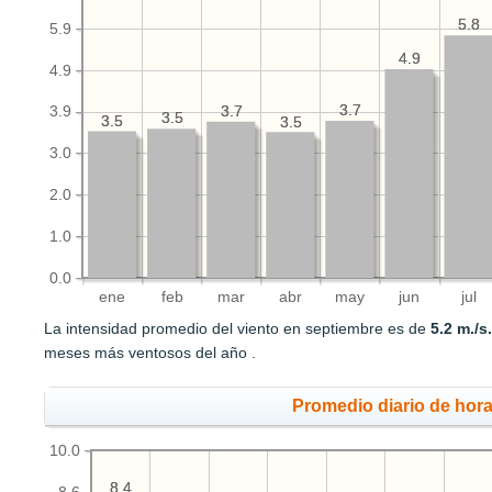
5.8
5.8
5.9
4.9
4.9
4.9
3.7
3.7
3.7
3.7
3.9
3.5
3.5
3.5
3.5
3.5
3.5
3.0
2.0
1.0
0.0
ene
feb
mar
abr
may
jun
jul
La intensidad promedio del viento en septiembre es de
5.2 m./s
meses más ventosos del año .
Promedio diario de hora
10.0
8.4
8.4