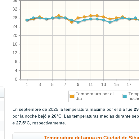
36
32
28
24
20
16
12
8
4
0
1
3
5
7
9
11
13
15
17
Temperatura por el
Tempe
día
noch
En septiembre de 2025 la temperatura máxima por el día fue
29
por la noche bajó a
26
°C. Las temperaturas medias durante sept
e
27.5
°C, respectivamente.
Temperatura del agua en Ciudad de Siha