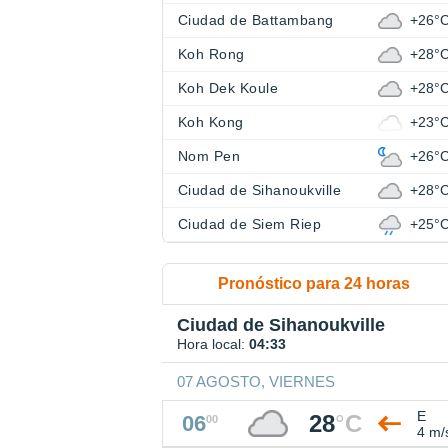
Ciudad de Battambang
+26°
Koh Rong
+28°
Koh Dek Koule
+28°
Koh Kong
+23°
Nom Pen
+26°
Ciudad de Sihanoukville
+28°
Ciudad de Siem Riep
+25°
Pronóstico para 24 horas
Ciudad de Sihanoukville
Hora local:
04:33
07 AGOSTO, VIERNES
E
28
°
C
06
00
4 m/