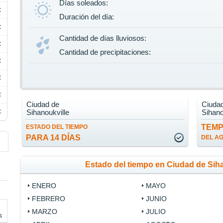
Días soleados:
C
Duración del día:
C
Cantidad de días lluviosos:
C
Cantidad de precipitaciones:
C
C
C
Ciudad de
Ciuda
C
Sihanoukville
Sihano
TEM
ESTADO DEL TIEMPO
PARA 14 DÍAS
DEL A
Estado del tiempo en Ciudad de Sih
ENERO
MAYO
FEBRERO
JUNIO
MARZO
JULIO
s