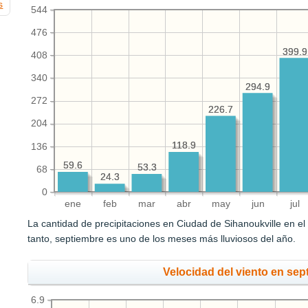
s
544
476
399.9
399.9
408
340
294.9
294.9
272
226.7
226.7
204
118.9
118.9
136
59.6
59.6
53.3
53.3
68
24.3
24.3
0
ene
feb
mar
abr
may
jun
jul
La cantidad de precipitaciones en Ciudad de Sihanoukville en 
tanto, septiembre es uno de los meses más lluviosos del año.
Velocidad del viento en sep
6.9