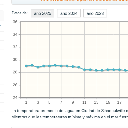
Datos de:
año 2025
año 2024
año 2023
36
34
32
30
28
26
24
1
3
5
7
9
11
13
15
17
La temperatura promedio del agua en Ciudad de Sihanoukville 
Mientras que las temperaturas mínima y máxima en el mar fue