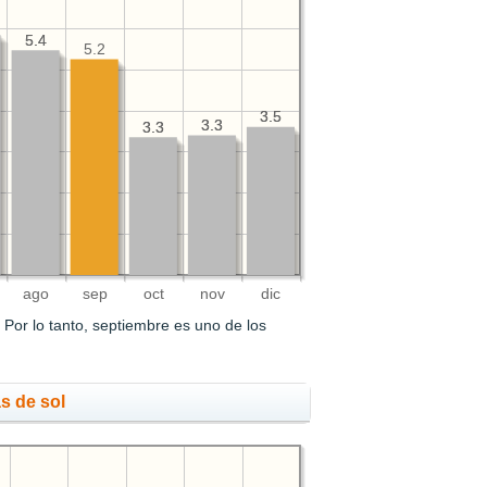
5.4
5.4
5.2
3.5
3.5
3.3
3.3
3.3
3.3
ago
sep
oct
nov
dic
.
Por lo tanto, septiembre es uno de los
s de sol