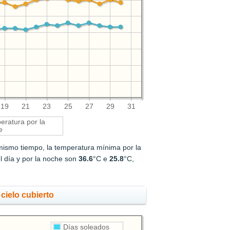
19
21
23
25
27
29
31
ratura por la
e
 mismo tiempo, la temperatura mínima por la
l día y por la noche son
36.6
°C e
25.8
°C,
cielo cubierto
Días soleados