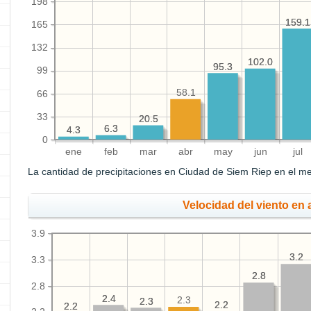
198
159.1
159.1
165
132
102.0
102.0
95.3
95.3
99
58.1
66
33
20.5
20.5
6.3
6.3
4.3
4.3
0
ene
feb
mar
abr
may
jun
jul
La cantidad de precipitaciones en Ciudad de Siem Riep en el me
Velocidad del viento en a
3.9
3.2
3.2
3.3
2.8
2.8
2.8
2.4
2.4
2.3
2.3
2.3
2.2
2.2
2.2
2.2