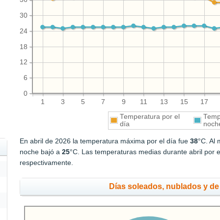
30
24
18
12
6
0
1
3
5
7
9
11
13
15
17
Temperatura por el
Tempe
día
noch
En abril de 2026 la temperatura máxima por el día fue
38
°C. Al
noche bajó a
25
°C. Las temperaturas medias durante abril por e
respectivamente.
Días soleados, nublados y de 