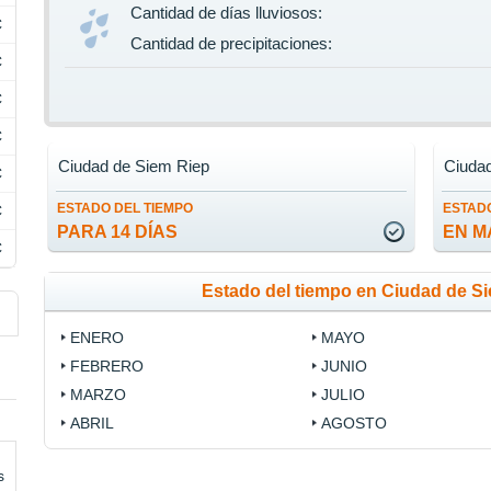
Cantidad de días lluviosos:
C
Cantidad de precipitaciones:
C
C
C
Ciudad de Siem Riep
Ciuda
C
ESTADO DEL TIEMPO
ESTADO
C
PARA 14 DÍAS
EN M
C
Estado del tiempo en Ciudad de S
ENERO
MAYO
FEBRERO
JUNIO
MARZO
JULIO
ABRIL
AGOSTO
s