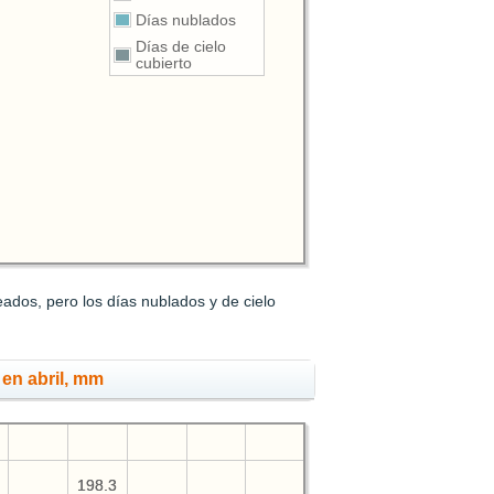
Días nublados
Días de cielo
cubierto
ados, pero los días nublados y de cielo
 en abril, mm
198.3
198.3