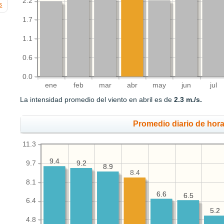
2.2
s
1.7
1.1
0.6
0.0
ene
feb
mar
abr
may
jun
jul
La intensidad promedio del viento en abril es de
2.3 m./s.
Promedio diario de hora
11.3
9.4
9.4
9.7
9.2
9.2
8.9
8.9
8.4
8.1
6.6
6.6
6.5
6.5
6.4
5.2
5.2
4.8