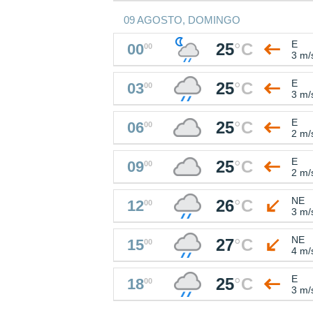
09 AGOSTO, DOMINGO
E
25
°
C
00
00
3 m/
E
25
°
C
03
00
3 m/
E
25
°
C
06
00
2 m/
E
25
°
C
09
00
2 m/
NE
26
°
C
12
00
3 m/
NE
27
°
C
15
00
4 m/
E
25
°
C
18
00
3 m/