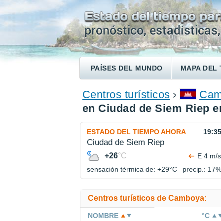
PAÍSES DEL MUNDO
MAPA DEL 
ENCONTRAR UN HOTEL
Centros turísticos
Cam
en Ciudad de Siem Riep en
ESTADO DEL TIEMPO AHORA
19:3
Ciudad de Siem Riep
+26
°C
E 4 m/s
sensación térmica de: +29°
C
precip.: 17
Centros turísticos de Camboya:
NOMBRE
°C