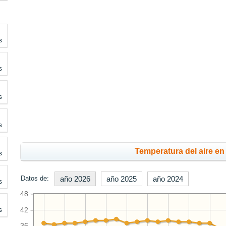
s
s
s
s
Temperatura del aire en 
s
Datos de:
año 2026
año 2025
año 2024
s
48
s
42
36