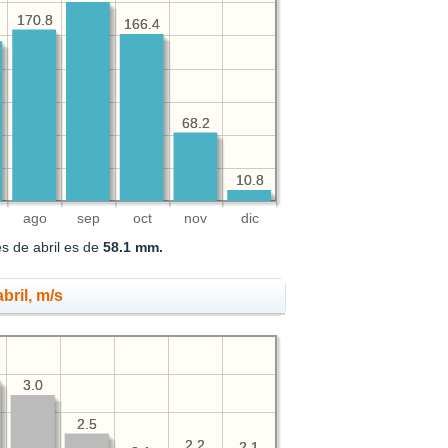
170.8
170.8
166.4
166.4
68.2
68.2
10.8
10.8
ago
sep
oct
nov
dic
s de abril es de
58.1 mm.
bril, m/s
3.0
3.0
2.5
2.5
2.2
2.2
2.1
2.1