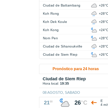
Ciudad de Battambang
+26°
Koh Rong
+28°
Koh Dek Koule
+28°
Koh Kong
+24°
Nom Pen
+28°
Ciudad de Sihanoukville
+28°
Ciudad de Siem Riep
+26°
Pronóstico para 24 horas
Ciudad de Siem Riep
Hora local:
19:35
08 AGOSTO, SABADO
E
26
°
C
21
00
4 m/