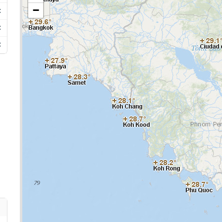
−
C
C
C