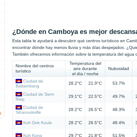
¿Dónde en Camboya es mejor descans
Esta tabla le ayudará a descubrir qué centros turísticos en Ca
encontrar dónde hay menos lluvia y más días despejados. ¿Qui
También ofrecemos información sobre la temperatura del agua de
Temperatura del
Nombre del centros
aire durante
Nubosidad
turístico
el día / noche
Ciudad de
28.2°C
21.9°C
53.7%
Battambang
Ciudad de Siem
29.1°C
22.5°C
49.7%
Riep
Ciudad de
28.2°C
26.5°C
48.3%
Sihanoukville
s
Koh Dek Koule
28.2°C
26.5°C
48.4%
Koh Kong
29.7°C
21.8°C
51.5%