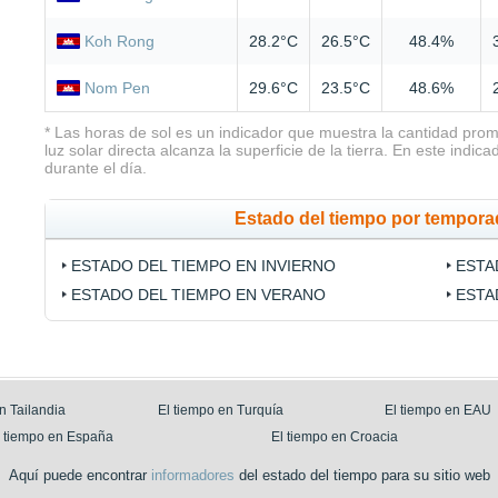
Koh Rong
28.2°C
26.5°C
48.4%
Nom Pen
29.6°C
23.5°C
48.6%
* Las horas de sol es un indicador que muestra la cantidad prom
luz solar directa alcanza la superficie de la tierra. En este indic
durante el día.
Estado del tiempo por tempor
ESTADO DEL TIEMPO EN INVIERNO
ESTA
ESTADO DEL TIEMPO EN VERANO
ESTA
n Tailandia
El tiempo en Turquía
El tiempo en EAU
l tiempo en España
El tiempo en Croacia
Aquí puede encontrar
informadores
del estado del tiempo para su sitio web