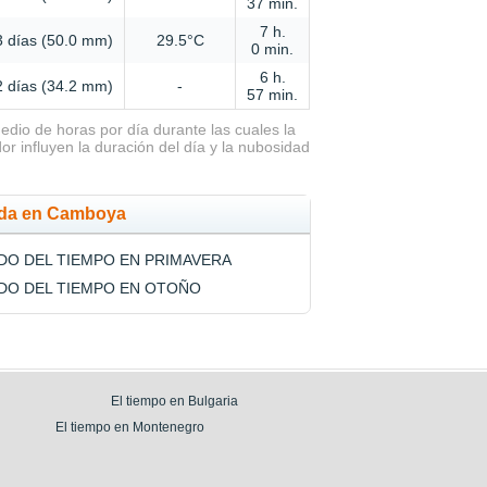
37 min.
7 h.
3 días (50.0 mm)
29.5°C
0 min.
6 h.
2 días (34.2 mm)
-
57 min.
edio de horas por día durante las cuales la
ador influyen la duración del día y la nubosidad
ada en Camboya
DO DEL TIEMPO EN PRIMAVERA
DO DEL TIEMPO EN OTOÑO
El tiempo en Bulgaria
El tiempo en Montenegro