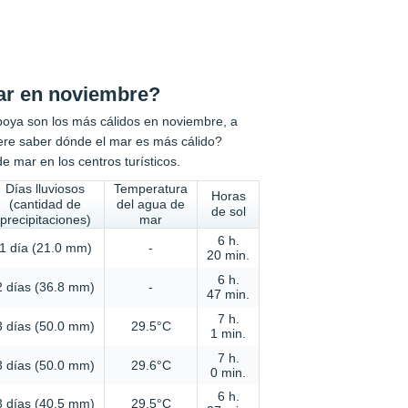
ar en noviembre?
mboya son los más cálidos en noviembre, a
ere saber dónde el mar es más cálido?
 mar en los centros turísticos.
Días lluviosos
Temperatura
Horas
(cantidad de
del agua de
de sol
precipitaciones)
mar
6 h.
1 día (21.0 mm)
-
20 min.
6 h.
2 días (36.8 mm)
-
47 min.
7 h.
3 días (50.0 mm)
29.5°C
1 min.
7 h.
3 días (50.0 mm)
29.6°C
0 min.
6 h.
3 días (40.5 mm)
29.5°C