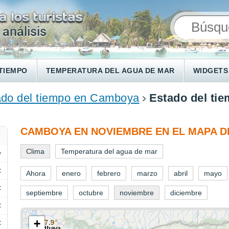
TIEMPO
TEMPERATURA DEL AGUA DE MAR
WIDGETS
ado del tiempo en Camboya
Estado del ti
CAMBOYA EN NOVIEMBRE EN EL MAPA D
Clima
Temperatura del agua de mar
C
Ahora
enero
febrero
marzo
abril
mayo
C
septiembre
octubre
noviembre
diciembre
C
+
C