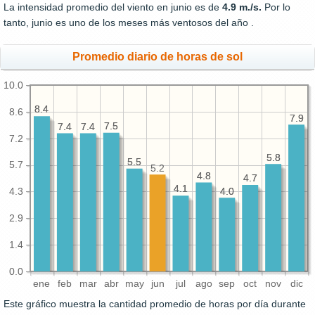
La intensidad promedio del viento en junio es de
4.9 m./s.
Por lo
tanto, junio es uno de los meses más ventosos del año .
Promedio diario de horas de sol
10.0
8.4
8.4
8.6
7.9
7.9
7.5
7.5
7.4
7.4
7.4
7.4
7.2
5.8
5.8
5.5
5.5
5.7
5.2
4.8
4.8
4.7
4.7
4.1
4.1
4.0
4.0
4.3
2.9
1.4
0.0
ene
feb
mar
abr
may
jun
jul
ago
sep
oct
nov
dic
Este gráfico muestra la cantidad promedio de horas por día durante