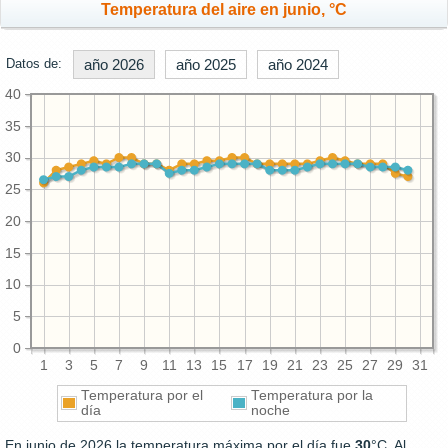
Temperatura del aire en junio, °C
Datos de:
año 2026
año 2025
año 2024
40
35
30
25
20
15
10
5
0
1
3
5
7
9
11
13
15
17
19
21
23
25
27
29
31
Temperatura por el
Temperatura por la
día
noche
En junio de 2026 la temperatura máxima por el día fue
30
°C. Al