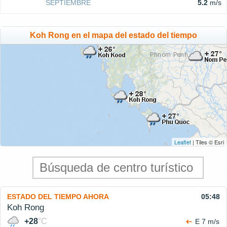
SEPTIEMBRE
5.2
m/s
Koh Rong en el mapa del estado del tiempo
Leaflet
| Tiles © Esri
ESTADO DEL TIEMPO AHORA
05:48
Koh Rong
+28
°C
E 7 m/s