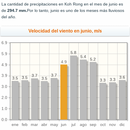
La cantidad de precipitaciones en Koh Rong en el mes de junio es
de
294.7 mm.
Por lo tanto, junio es uno de los meses más lluviosos
del año.
Velocidad del viento en junio, m/s
6.9
5.8
5.8
5.9
5.4
5.4
5.2
5.2
4.9
4.9
3.7
3.7
3.7
3.7
3.9
3.6
3.6
3.5
3.5
3.5
3.5
3.5
3.5
3.3
3.3
3.3
3.3
3.0
2.0
1.0
0.0
ene
feb
mar
abr
may
jun
jul
ago
sep
oct
nov
dic