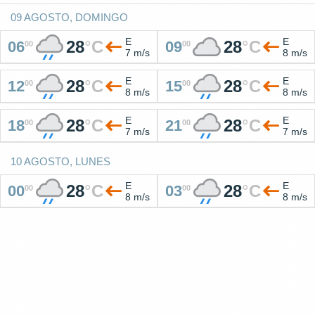
09 AGOSTO, DOMINGO
E
E
28
°
C
28
°
C
06
09
00
00
7 m/s
8 m/s
E
E
28
°
C
28
°
C
12
15
00
00
8 m/s
8 m/s
E
E
28
°
C
28
°
C
18
21
00
00
7 m/s
7 m/s
10 AGOSTO, LUNES
E
E
28
°
C
28
°
C
00
03
00
00
8 m/s
8 m/s