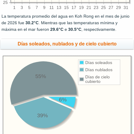
25
1
3
5
7
9
11
13
15
17
19
21
23
25
27
29
31
La temperatura promedio del agua en Koh Rong en el mes de junio
de 2026 fue
30.2°C
. Mientras que las temperaturas mínima y
máxima en el mar fueron
29.6°C
e
30.5°C
, respectivamente.
Días soleados, nublados y de cielo cubierto
Días soleados
Días nublados
55%
Días de cielo
cubierto
6%
39%