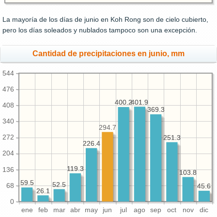
La mayoría de los días de junio en Koh Rong son de cielo cubierto,
pero los días soleados y nublados tampoco son una excepción.
Cantidad de precipitaciones en junio, mm
544
476
401.9
401.9
400.2
400.2
408
369.3
369.3
340
294.7
272
251.3
251.3
226.4
226.4
204
119.3
119.3
136
103.8
103.8
59.5
59.5
52.5
52.5
68
45.6
45.6
26.1
26.1
0
ene
feb
mar
abr
may
jun
jul
ago
sep
oct
nov
dic