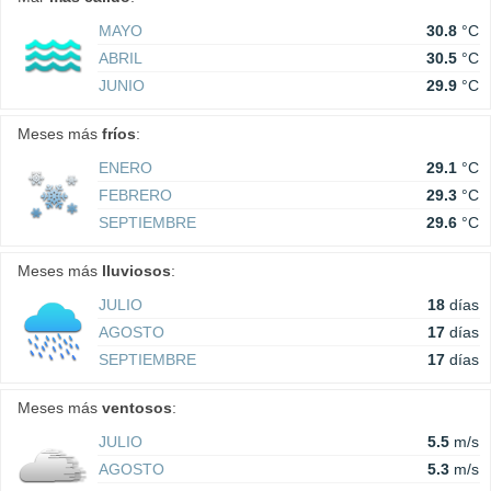
MAYO
30.8
°C
ABRIL
30.5
°C
JUNIO
29.9
°C
Meses más
fríos
:
ENERO
29.1
°C
FEBRERO
29.3
°C
SEPTIEMBRE
29.6
°C
Meses más
lluviosos
:
JULIO
18
días
AGOSTO
17
días
SEPTIEMBRE
17
días
Meses más
ventosos
:
JULIO
5.5
m/s
AGOSTO
5.3
m/s