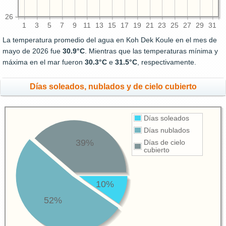
26
1
3
5
7
9
11
13
15
17
19
21
23
25
27
29
31
La temperatura promedio del agua en Koh Dek Koule en el mes de
mayo de 2026 fue
30.9°C
. Mientras que las temperaturas mínima y
máxima en el mar fueron
30.3°C
e
31.5°C
, respectivamente.
Días soleados, nublados y de cielo cubierto
Días soleados
Días nublados
39%
Días de cielo
cubierto
10%
52%