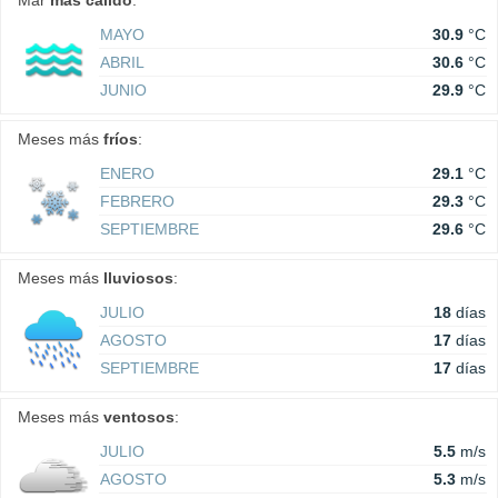
Mar
más cálido
:
MAYO
30.9
°C
ABRIL
30.6
°C
JUNIO
29.9
°C
Meses más
fríos
:
ENERO
29.1
°C
FEBRERO
29.3
°C
SEPTIEMBRE
29.6
°C
Meses más
lluviosos
:
JULIO
18
días
AGOSTO
17
días
SEPTIEMBRE
17
días
Meses más
ventosos
:
JULIO
5.5
m/s
AGOSTO
5.3
m/s