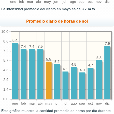
ene
feb
mar
abr
may
jun
jul
ago
sep
oct
nov
dic
La intensidad promedio del viento en mayo es de
3.7 m./s.
Promedio diario de horas de sol
10.0
8.4
8.4
8.6
7.9
7.9
7.5
7.5
7.4
7.4
7.4
7.4
7.2
5.8
5.8
5.5
5.7
5.2
5.2
4.8
4.8
4.7
4.7
4.1
4.1
4.0
4.0
4.3
2.9
1.4
0.0
ene
feb
mar
abr
may
jun
jul
ago
sep
oct
nov
dic
Este gráfico muestra la cantidad promedio de horas por día durante