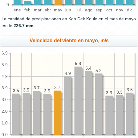
0
ene
feb
mar
abr
may
jun
jul
ago
sep
oct
nov
dic
La cantidad de precipitaciones en Koh Dek Koule en el mes de mayo
es de
226.7 mm.
Velocidad del viento en mayo, m/s
6.9
5.8
5.8
5.9
5.4
5.4
5.2
5.2
4.9
4.9
4.9
3.7
3.7
3.7
3.9
3.5
3.5
3.5
3.5
3.5
3.5
3.5
3.5
3.3
3.3
3.3
3.3
3.0
2.0
1.0
0.0