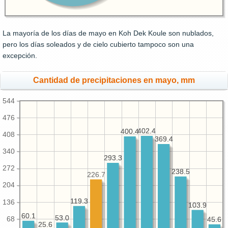
La mayoría de los días de mayo en Koh Dek Koule son nublados,
pero los días soleados y de cielo cubierto tampoco son una
excepción.
Cantidad de precipitaciones en mayo, mm
544
476
402.4
402.4
400.4
400.4
408
369.4
369.4
340
293.3
293.3
272
238.5
238.5
226.7
204
119.3
119.3
136
103.9
103.9
60.1
60.1
53.0
53.0
68
45.6
45.6
25.6
25.6