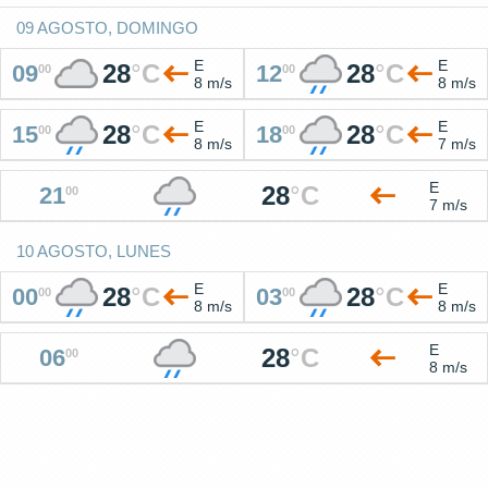
09 AGOSTO, DOMINGO
E
E
28
°
C
28
°
C
09
12
00
00
8 m/s
8 m/s
E
E
28
°
C
28
°
C
15
18
00
00
8 m/s
7 m/s
E
28
°
C
21
00
7 m/s
10 AGOSTO, LUNES
E
E
28
°
C
28
°
C
00
03
00
00
8 m/s
8 m/s
E
28
°
C
06
00
8 m/s