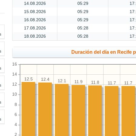
14.08.2026
05:29
17
15.08.2026
05:29
17
16.08.2026
05:29
17
17.08.2026
05:28
17
s
18.08.2026
05:28
17
s
Duración del día en Recife 
16
s
14
12.5
12.4
12.1
11.9
11.8
11.7
11.7
12
s
10
s
8
6
s
4
2