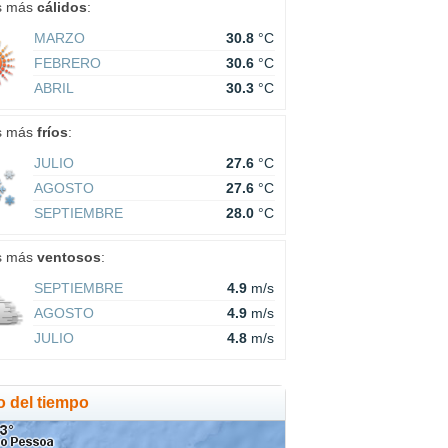
s más
cálidos
:
MARZO
30.8
°C
FEBRERO
30.6
°C
ABRIL
30.3
°C
s más
fríos
:
JULIO
27.6
°C
AGOSTO
27.6
°C
SEPTIEMBRE
28.0
°C
s más
ventosos
:
SEPTIEMBRE
4.9
m/s
AGOSTO
4.9
m/s
JULIO
4.8
m/s
o del tiempo