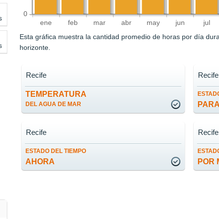
0
s
ene
feb
mar
abr
may
jun
jul
Esta gráfica muestra la cantidad promedio de horas por día durant
s
horizonte.
Recife
Recife
TEMPERATURA
ESTADO
PARA
DEL AGUA DE MAR
Recife
Recife
ESTADO DEL TIEMPO
ESTADO
AHORA
POR 