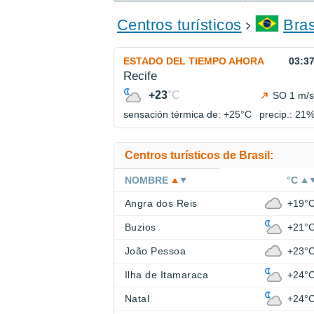
ENCONTRAR UN HOTEL
Centros turísticos
Bras
ESTADO DEL TIEMPO AHORA
03:3
Recife
+23
°C
SO 1 m/s
sensación térmica de: +25°
C
precip.: 21
Centros turísticos de Brasil:
NOMBRE
°C
Angra dos Reis
+19°
Buzios
+21°
João Pessoa
+23°
Ilha de Itamaraca
+24°
Natal
+24°