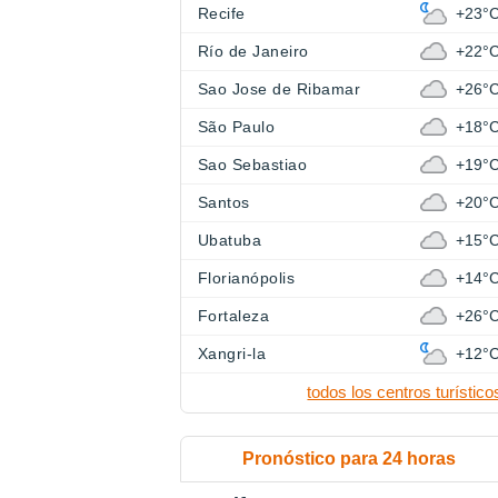
Recife
+23°
Río de Janeiro
+22°
Sao Jose de Ribamar
+26°
São Paulo
+18°
Sao Sebastiao
+19°
Santos
+20°
Ubatuba
+15°
Florianópolis
+14°
Fortaleza
+26°
Xangri-la
+12°
todos los centros turístico
Pronóstico para 24 horas