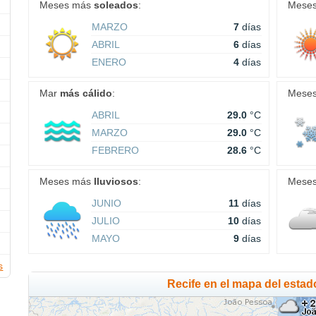
Meses más
soleados
:
Mese
MARZO
7
días
ABRIL
6
días
ENERO
4
días
Mar
más cálido
:
Mese
ABRIL
29.0
°C
MARZO
29.0
°C
FEBRERO
28.6
°C
Meses más
lluviosos
:
Mese
JUNIO
11
días
JULIO
10
días
MAYO
9
días
s
Recife en el mapa del estad