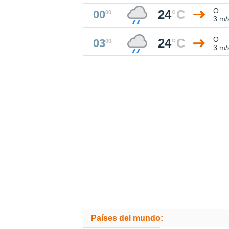
O
24
°
C
00
00
3 m/
O
24
°
C
03
00
3 m/
Países del mundo: