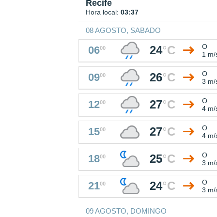
Recife
Hora local:
03:37
08 AGOSTO, SABADO
O
24
°
C
06
00
1 m/
O
26
°
C
09
00
3 m/
O
27
°
C
12
00
4 m/
O
27
°
C
15
00
4 m/
O
25
°
C
18
00
3 m/
O
24
°
C
21
00
3 m/
09 AGOSTO, DOMINGO