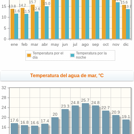
15.7
15.6
15.0
14.2
15
13.8
13.7
12.6
11.6
11.5
10
5
0
ene
feb
mar
abr
may
jun
jul
ago
sep
oct
nov
dic
Temperatura por el
Temperatura por la
día
noche
Temperatura del agua de mar, °C
32
28
25.7
24.8
24.8
23.3
24
22.7
20.9
20
19.1
20
17.6
17.4
16.8
16.6
16