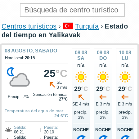
Centros turísticos
Turquía
Estado
del tiempo en Yalikavak
08 AGOSTO, SABADO
08.08
09.08
10.08
Hora local:
20:15
SA
DO
LU
DÍA
DÍA
DÍA
25
°C
SE
3 m/s
29
°C
29
°C
29
°C
Sensación térmica:
Precip.: 7%
27°C
SE 4 m/s
E 3 m/s
E 3 m/s
Temperatura del agua de mar:
precip.
precip.
precip.
24.6°C
3%
2%
3%
Salida:
Puesta:
|
NOCHE
NOCHE
NOCHE
06:21
20:10
Salida:
Puesta: