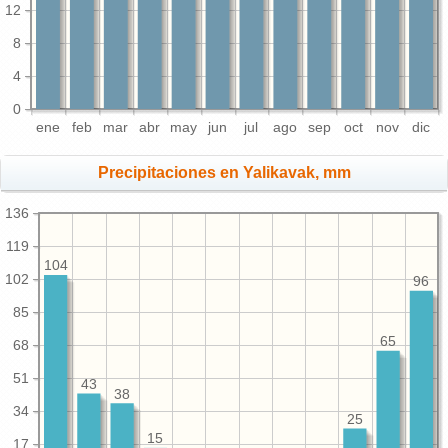
12
8
4
0
ene
feb
mar
abr
may
jun
jul
ago
sep
oct
nov
dic
Precipitaciones en Yalikavak, mm
136
119
104
102
96
85
65
68
51
43
38
34
25
15
17