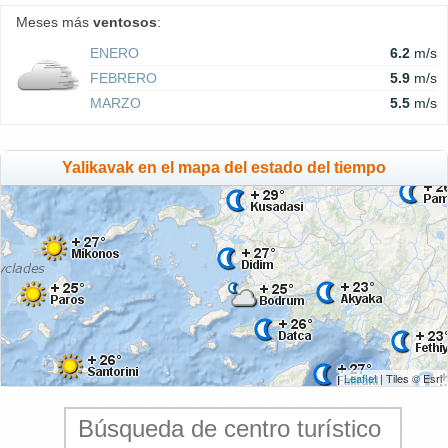
Meses más
ventosos
:
ENERO
6.2
m/s
FEBRERO
5.9
m/s
MARZO
5.5
m/s
Yalikavak en el mapa del estado del tiempo
Leaflet
| Tiles © Esri