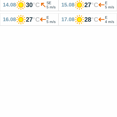
SE
E
30
°
C
27
°
C
14.08
15.08
5 m/s
5 m/s
E
E
27
°
C
28
°
C
16.08
17.08
5 m/s
4 m/s