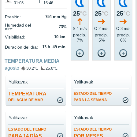
|
01:03
16:46
25
°C
25
°C
25
°C
Presión:
754 mm Hg
Humedad del
73%
aire:
S 1 m/s
O 2 m/s
O 3 m/s
precip.
precip.
precip.
Visibilidad:
10 km.
7%
5%
6%
Duración del día:
13 h. 49 min.
TEMPERATURA MEDIA
agosto
30.2°C
25.0°C
Yalikavak
Yalikavak
TEMPERATURA
ESTADO DEL TIEMPO
DEL AGUA DE MAR
PARA LA SEMANA
Yalikavak
Yalikavak
ESTADO DEL TIEMPO
ESTADO DEL TIEMPO
PARA 14 DÍAS
POR MESES