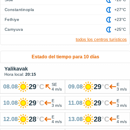
Constantinopla
+27°C
Fethiye
+23°C
Camyuva
+25°C
todos los centros turísticos
Estado del tiempo para 10 días
Yalikavak
Hora local:
20:15
SE
E
29
°
C
29
°
C
08.08
09.08
4 m/s
3 m/s
E
E
29
°
C
29
°
C
10.08
11.08
3 m/s
3 m/s
E
E
28
°
C
28
°
C
12.08
13.08
4 m/s
4 m/s