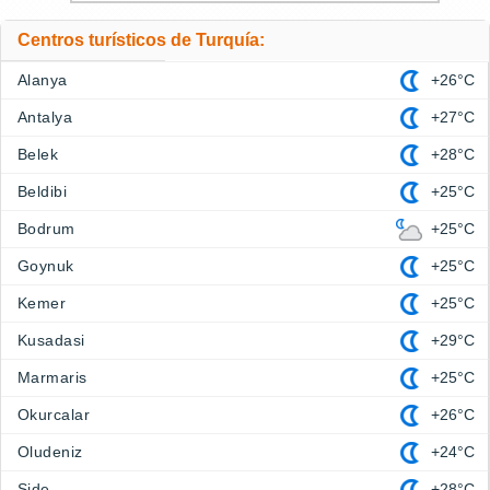
Centros turísticos de Turquía:
Alanya
+26°C
Antalya
+27°C
Belek
+28°C
Beldibi
+25°C
Bodrum
+25°C
Goynuk
+25°C
Kemer
+25°C
Kusadasi
+29°C
Marmaris
+25°C
Okurcalar
+26°C
Oludeniz
+24°C
Side
+28°C