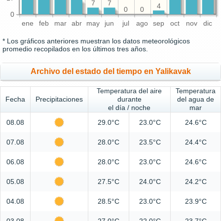
7
7
4
0
0
0
ene
feb
mar
abr
may
jun
jul
ago
sep
oct
nov
dic
* Los gráficos anteriores muestran los datos meteorológicos
promedio recopilados en los últimos tres años.
Archivo del estado del tiempo en Yalikavak
Temperatura del aire
Temperatura
Fecha
Precipitaciones
durante
del agua de
el día / noche
mar
08.08
29.0°C
23.0°C
24.6°C
07.08
28.0°C
23.5°C
24.4°C
06.08
28.0°C
23.0°C
24.6°C
05.08
27.5°C
24.0°C
24.2°C
04.08
28.5°C
23.0°C
23.9°C