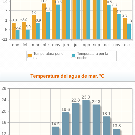
13
11.3
10.6
10.5
8.7
6.1
7
4.7
4.0
2.3
-0.2
1
-0.8
-0.9
-1.3
-5.0
-5.2
-5
-11
ene
feb
mar
abr
may
jun
jul
ago
sep
oct
nov
dic
Temperatura por el
Temperatura por la
día
noche
Temperatura del agua de mar, °C
28
23.9
24
22.8
22.3
19.6
20
18.1
16
14.5
13.8
12