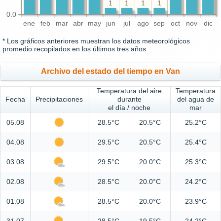
1
1
1
1
0.0
ene
feb
mar
abr
may
jun
jul
ago
sep
oct
nov
dic
* Los gráficos anteriores muestran los datos meteorológicos
promedio recopilados en los últimos tres años.
Archivo del estado del tiempo en Van
Temperatura del aire
Temperatura
Fecha
Precipitaciones
durante
del agua de
el día / noche
mar
05.08
28.5°C
20.5°C
25.2°C
04.08
29.5°C
20.5°C
25.4°C
03.08
29.5°C
20.0°C
25.3°C
02.08
28.5°C
20.0°C
24.2°C
01.08
28.5°C
20.0°C
23.9°C