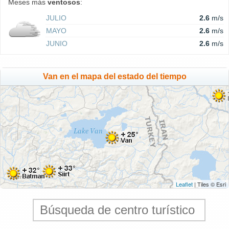
Meses más
ventosos
:
JULIO
2.6
m/s
MAYO
2.6
m/s
JUNIO
2.6
m/s
Van en el mapa del estado del tiempo
Leaflet
| Tiles © Esri