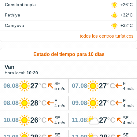
Constantinopla
+26°C
Fethiye
+32°C
Camyuva
+32°C
todos los centros turísticos
Estado del tiempo para 10 días
Van
Hora local:
10:20
SE
E
27
°
C
27
°
C
06.08
07.08
5 m/s
4 m/s
E
E
28
°
C
27
°
C
08.08
09.08
4 m/s
4 m/s
SE
SE
26
°
C
27
°
C
10.08
11.08
4 m/s
4 m/s
SE
SE