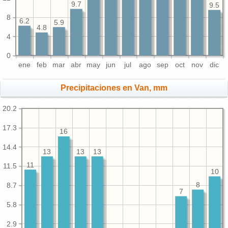
9.7
9.5
8
6.2
5.9
4.8
4
0
ene
feb
mar
abr
may
jun
jul
ago
sep
oct
nov
dic
Precipitaciones en Van, mm
20.2
17.3
16
14.4
13
13
13
11
11.5
10
8
8.7
7
5.8
2.9