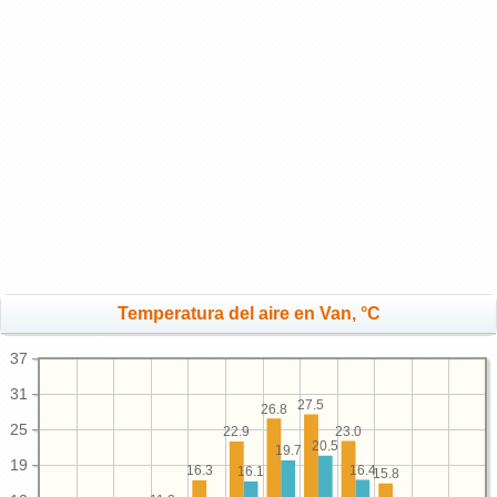
Temperatura del aire en Van, °C
37
31
27.5
26.8
25
23.0
22.9
20.5
19.7
19
16.4
16.3
16.1
15.8