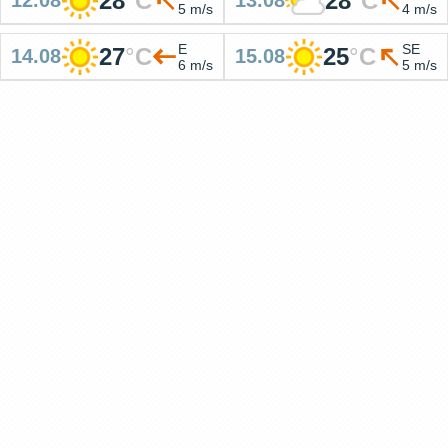
28
°
C
28
°
C
12.08
13.08
5 m/s
4 m/s
E
SE
27
°
C
25
°
C
14.08
15.08
6 m/s
5 m/s