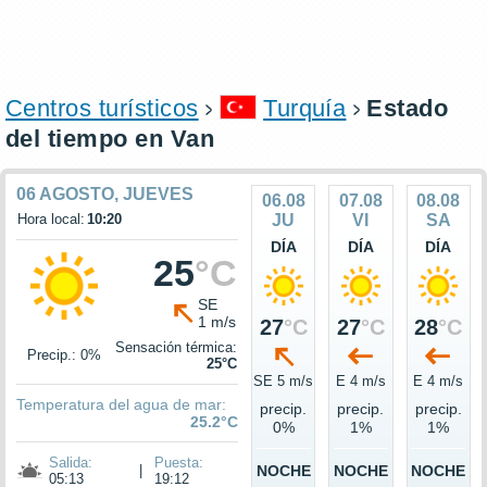
Centros turísticos
Turquía
Estado
del tiempo en Van
06 AGOSTO, JUEVES
06.08
07.08
08.08
Hora local:
10:20
JU
VI
SA
DÍA
DÍA
DÍA
25
°C
SE
1 m/s
27
°C
27
°C
28
°C
Sensación térmica:
Precip.: 0%
25°C
SE 5 m/s
E 4 m/s
E 4 m/s
Temperatura del agua de mar:
precip.
precip.
precip.
25.2°C
0%
1%
1%
Salida:
Puesta:
|
NOCHE
NOCHE
NOCHE
05:13
19:12