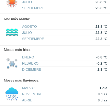
JULIO
26.8
°C
SEPTIEMBRE
23.0
°C
Mar
más cálido
:
AGOSTO
23.8
°C
JULIO
22.8
°C
SEPTIEMBRE
22.3
°C
Meses más
fríos
:
ENERO
-0.8
°C
FEBRERO
-0.2
°C
DICIEMBRE
2.3
°C
Meses más
lluviosos
:
MARZO
1
día
NOVIEMBRE
0
días
ABRIL
0
días