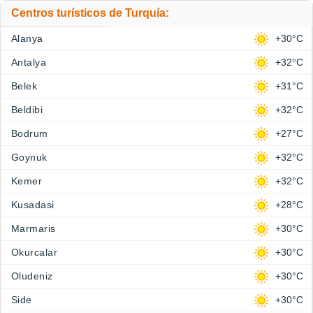
Centros turísticos de Turquía:
Alanya
+30°C
Antalya
+32°C
Belek
+31°C
Beldibi
+32°C
Bodrum
+27°C
Goynuk
+32°C
Kemer
+32°C
Kusadasi
+28°C
Marmaris
+30°C
Okurcalar
+30°C
Oludeniz
+30°C
Side
+30°C