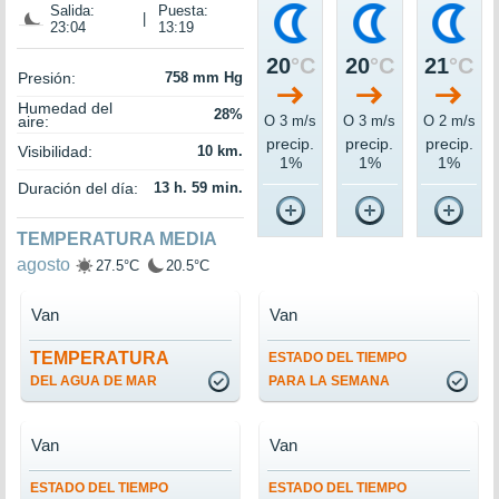
Salida:
Puesta:
|
23:04
13:19
20
°C
20
°C
21
°C
Presión:
758 mm Hg
Humedad del
28%
aire:
O 3 m/s
O 3 m/s
O 2 m/s
precip.
precip.
precip.
Visibilidad:
10 km.
1%
1%
1%
Duración del día:
13 h. 59 min.
TEMPERATURA MEDIA
agosto
27.5°C
20.5°C
Van
Van
TEMPERATURA
ESTADO DEL TIEMPO
DEL AGUA DE MAR
PARA LA SEMANA
Van
Van
ESTADO DEL TIEMPO
ESTADO DEL TIEMPO