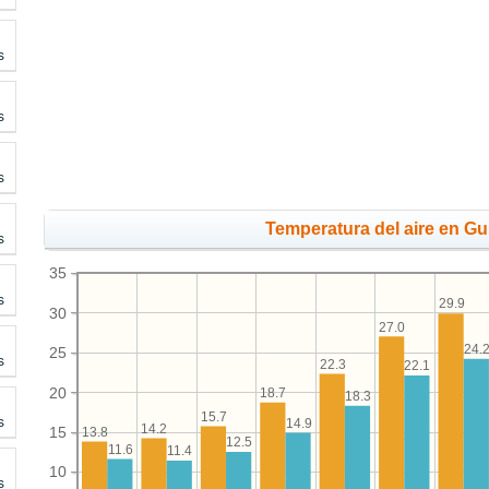
s
s
s
Temperatura del aire en G
s
35
s
29.9
30
27.0
24.
25
s
22.3
22.1
20
18.7
18.3
15.7
s
14.9
14.2
15
13.8
12.5
11.6
11.4
10
s