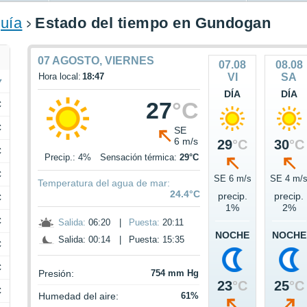
uía
Estado del tiempo en Gundogan
07 AGOSTO, VIERNES
07.08
08.08
Hora local:
18:47
VI
SA
DÍA
DÍA
27
°C
C
C
SE
6 m/s
29
°C
30
°C
C
Precip.: 4%
Sensación térmica:
29°C
C
SE 6 m/s
SE 4 m/
Temperatura del agua de mar:
24.4°C
precip.
precip.
C
1%
2%
C
Salida:
06:20
|
Puesta:
20:11
NOCHE
NOCHE
Salida: 00:14
|
Puesta: 15:35
C
C
Presión:
754 mm Hg
23
°C
25
°C
C
Humedad del aire:
61%