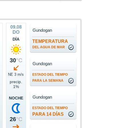
09.08
Gundogan
DO
DÍA
TEMPERATURA
DEL AGUA DE MAR
30
°C
Gundogan
s
NE 3 m/s
ESTADO DEL TIEMPO
PARA LA SEMANA
precip.
1%
Gundogan
NOCHE
ESTADO DEL TIEMPO
PARA 14 DÍAS
26
°C