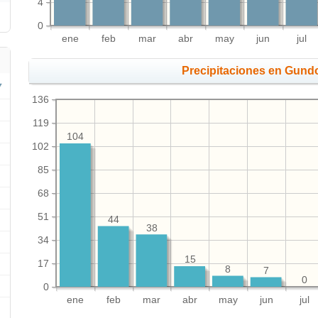
4
0
ene
feb
mar
abr
may
jun
jul
Precipitaciones en Gun
136
119
104
102
85
68
51
44
38
34
15
17
8
7
0
0
ene
feb
mar
abr
may
jun
jul