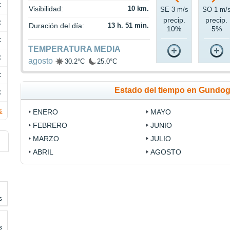
C
Visibilidad:
10 km.
SE 3 m/s
SO 1 m/
precip.
precip.
C
Duración del día:
13 h. 51 min.
10%
5%
C
TEMPERATURA MEDIA
C
agosto
30.2°C
25.0°C
C
Estado del tiempo en Gundo
C
s
ENERO
MAYO
FEBRERO
JUNIO
MARZO
JULIO
ABRIL
AGOSTO
s
s