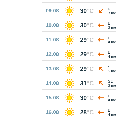
NE
30
°
C
09.08
3 m/
E
30
°
C
10.08
3 m/
E
29
°
C
11.08
4 m/
E
29
°
C
12.08
4 m/
SE
29
°
C
13.08
5 m/
SE
31
°
C
14.08
3 m/
E
30
°
C
15.08
4 m/
E
28
°
C
16.08
4 m/