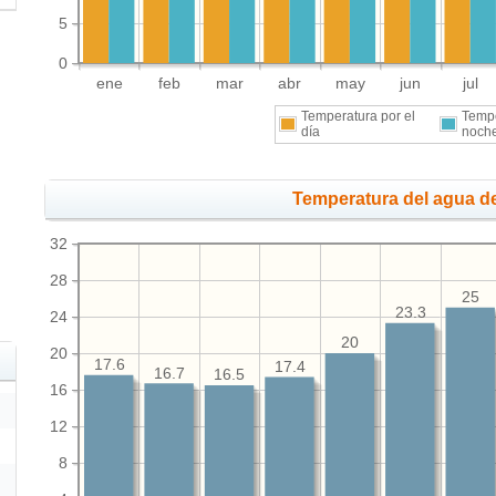
5
0
ene
feb
mar
abr
may
jun
jul
Temperatura por el
Tempe
día
noch
Temperatura del agua de
32
28
25
23.3
24
20
20
17.6
17.4
16.7
16.5
16
12
8