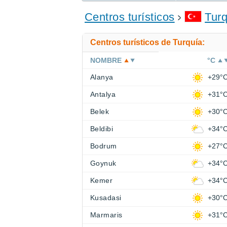
ENCONTRAR UN HOTEL
Centros turísticos
Turq
Centros turísticos de Turquía:
NOMBRE
°C
Alanya
+29°
Antalya
+31°
Belek
+30°
Beldibi
+34°
Bodrum
+27°
Goynuk
+34°
Kemer
+34°
Kusadasi
+30°
Marmaris
+31°