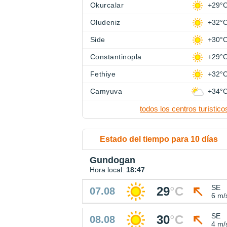
Okurcalar
+29°
Oludeniz
+32°
Side
+30°
Constantinopla
+29°
Fethiye
+32°
Camyuva
+34°
todos los centros turístico
Estado del tiempo para 10 días
Gundogan
Hora local:
18:47
SE
29
°
C
07.08
6 m/
SE
30
°
C
08.08
4 m/