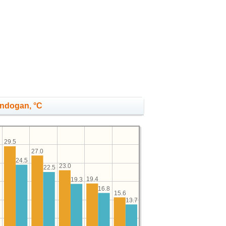
undogan, °C
29.5
27.0
24.5
2
23.0
22.5
19.4
19.3
16.8
15.6
13.7