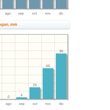
ago
sep
oct
nov
dic
dogan, mm
96
65
25
4
0
ago
sep
oct
nov
dic