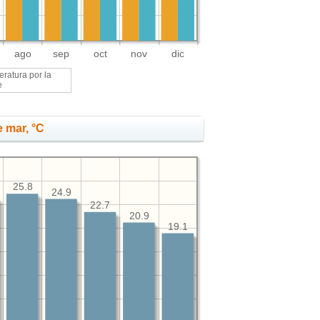
ago
sep
oct
nov
dic
ratura por la
e
 mar, °C
25.8
24.9
22.7
20.9
19.1