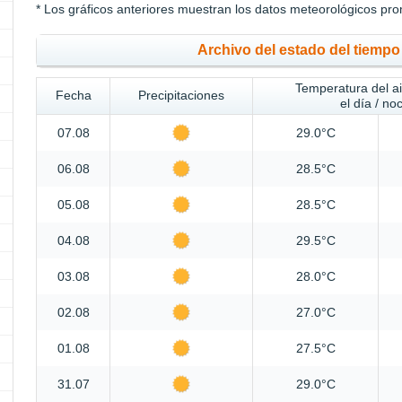
* Los gráficos anteriores muestran los datos meteorológicos pro
Archivo del estado del tiem
Temperatura del a
Fecha
Precipitaciones
el día / no
07.08
29.0°C
06.08
28.5°C
05.08
28.5°C
04.08
29.5°C
03.08
28.0°C
02.08
27.0°C
01.08
27.5°C
31.07
29.0°C