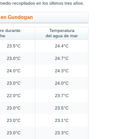
medio recopilados en los últimos tres años.
po en Gundogan
ire durante
Temperatura
che
del agua de mar
23.5°C
24.4°C
23.0°C
24.7°C
24.0°C
24.3°C
23.0°C
24.0°C
22.0°C
23.7°C
23.0°C
23.5°C
23.0°C
23.1°C
23.0°C
23.3°C