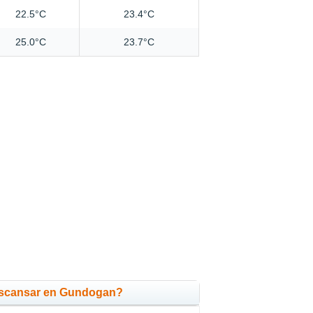
22.5°C
23.4°C
25.0°C
23.7°C
escansar en Gundogan?