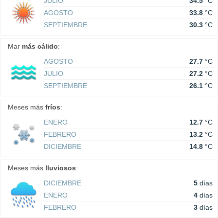
JULIO
34.5
°C
AGOSTO
33.8
°C
SEPTIEMBRE
30.3
°C
Mar
más cálido
:
AGOSTO
27.7
°C
JULIO
27.2
°C
SEPTIEMBRE
26.1
°C
Meses más
fríos
:
ENERO
12.7
°C
FEBRERO
13.2
°C
DICIEMBRE
14.8
°C
Meses más
lluviosos
:
DICIEMBRE
5
días
ENERO
4
días
FEBRERO
3
días