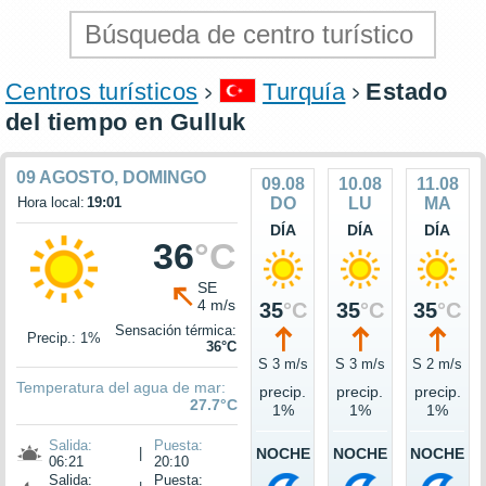
Centros turísticos
Turquía
Estado
del tiempo en Gulluk
09 AGOSTO, DOMINGO
09.08
10.08
11.08
Hora local:
19:01
DO
LU
MA
DÍA
DÍA
DÍA
36
°C
SE
4 m/s
35
°C
35
°C
35
°C
Sensación térmica:
Precip.: 1%
36°C
S 3 m/s
S 3 m/s
S 2 m/s
Temperatura del agua de mar:
precip.
precip.
precip.
27.7°C
1%
1%
1%
Salida:
Puesta:
|
NOCHE
NOCHE
NOCHE
06:21
20:10
Salida:
Puesta: