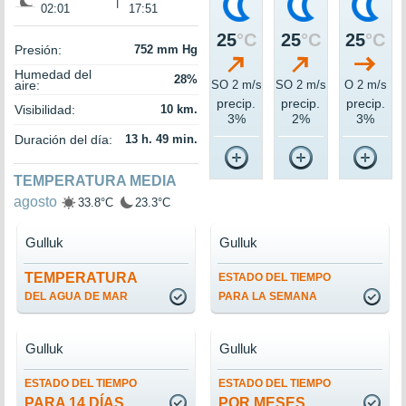
|
02:01
17:51
25
°C
25
°C
25
°C
Presión:
752 mm Hg
Humedad del
28%
aire:
SO 2 m/s
SO 2 m/s
O 2 m/s
precip.
precip.
precip.
Visibilidad:
10 km.
3%
2%
3%
Duración del día:
13 h. 49 min.
TEMPERATURA MEDIA
agosto
33.8°C
23.3°C
Gulluk
Gulluk
TEMPERATURA
ESTADO DEL TIEMPO
DEL AGUA DE MAR
PARA LA SEMANA
Gulluk
Gulluk
ESTADO DEL TIEMPO
ESTADO DEL TIEMPO
PARA 14 DÍAS
POR MESES