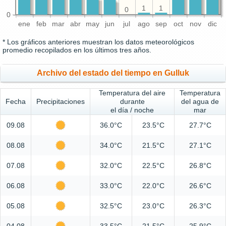
1
1
0
0
ene
feb
mar
abr
may
jun
jul
ago
sep
oct
nov
dic
* Los gráficos anteriores muestran los datos meteorológicos
promedio recopilados en los últimos tres años.
Archivo del estado del tiempo en Gulluk
Temperatura del aire
Temperatura
Fecha
Precipitaciones
durante
del agua de
el día / noche
mar
09.08
36.0°C
23.5°C
27.7°C
08.08
34.0°C
21.5°C
27.1°C
07.08
32.0°C
22.5°C
26.8°C
06.08
33.0°C
22.0°C
26.6°C
05.08
32.5°C
23.0°C
26.3°C