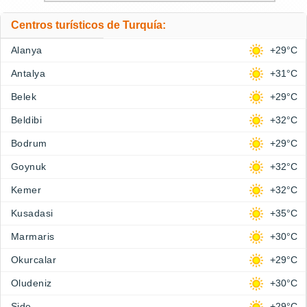
Centros turísticos de Turquía:
Alanya
+29°C
Antalya
+31°C
Belek
+29°C
Beldibi
+32°C
Bodrum
+29°C
Goynuk
+32°C
Kemer
+32°C
Kusadasi
+35°C
Marmaris
+30°C
Okurcalar
+29°C
Oludeniz
+30°C
Side
+29°C