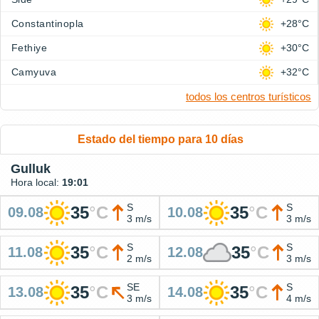
Constantinopla
+28°C
Fethiye
+30°C
Camyuva
+32°C
todos los centros turísticos
Estado del tiempo para 10 días
Gulluk
Hora local:
19:01
S
S
35
°
C
35
°
C
09.08
10.08
3 m/s
3 m/s
S
S
35
°
C
35
°
C
11.08
12.08
2 m/s
3 m/s
SE
S
35
°
C
35
°
C
13.08
14.08
3 m/s
4 m/s