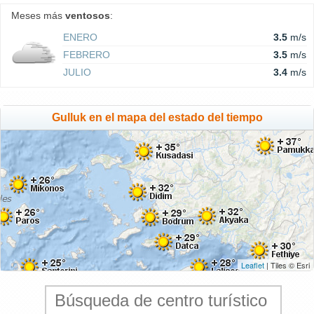
Meses más
ventosos
:
ENERO
3.5
m/s
FEBRERO
3.5
m/s
JULIO
3.4
m/s
Gulluk en el mapa del estado del tiempo
Leaflet
| Tiles © Esri