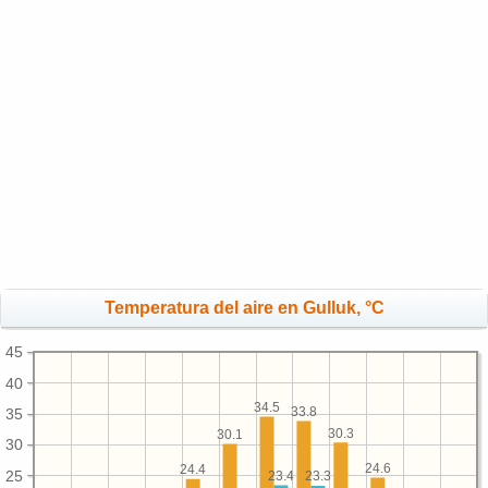
Temperatura del aire en Gulluk, °C
45
40
34.5
33.8
35
30.3
30.1
30
24.6
24.4
25
23.4
23.3