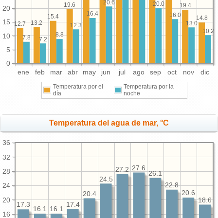
20.6
20.0
19.6
19.4
20
16.4
16.0
15.4
14.8
15
13.2
13.0
12.7
12.3
10.2
8.8
10
7.8
7.2
5
0
ene
feb
mar
abr
may
jun
jul
ago
sep
oct
nov
dic
Temperatura por el
Temperatura por la
día
noche
Temperatura del agua de mar, °C
36
32
27.6
27.2
28
26.1
24.5
22.8
24
20.6
20.4
20
18.6
17.4
17.3
16.1
16.1
16