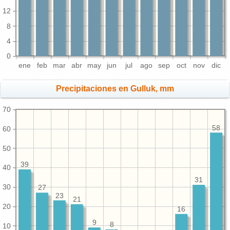
12
8
4
0
ene
feb
mar
abr
may
jun
jul
ago
sep
oct
nov
dic
Precipitaciones en Gulluk, mm
70
58
60
50
39
40
31
30
27
23
21
20
16
9
8
10