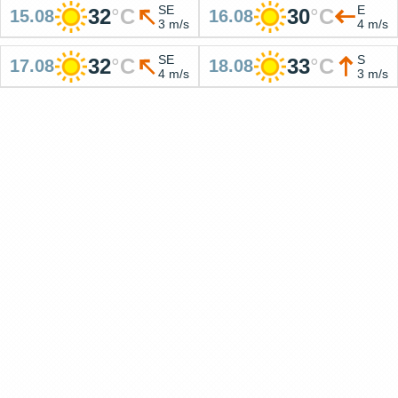
SE
E
32
°
C
30
°
C
15.08
16.08
3 m/s
4 m/s
SE
S
32
°
C
33
°
C
17.08
18.08
4 m/s
3 m/s