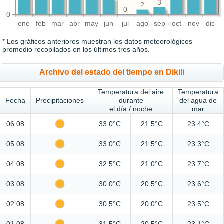
3
2
0
0
ene
feb
mar
abr
may
jun
jul
ago
sep
oct
nov
dic
* Los gráficos anteriores muestran los datos meteorológicos
promedio recopilados en los últimos tres años.
Archivo del estado del tiempo en Dikili
Temperatura del aire
Temperatura
Fecha
Precipitaciones
durante
del agua de
el día / noche
mar
06.08
33.0°C
21.5°C
23.4°C
05.08
33.0°C
21.5°C
23.3°C
04.08
32.5°C
21.0°C
23.7°C
03.08
30.0°C
20.5°C
23.6°C
02.08
30.5°C
20.0°C
23.5°C