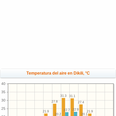
Temperatura del aire en Dikili, °C
40
35
31.3
31.1
30
27.8
27.4
25
22.9
22.7
21.9
21.9
20.2
20.1