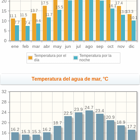
20
17.5
17.4
16.1
15.5
15
13.7
13.3
13.0
11.7
11.5
11.1
10.1
10
8.6
7.7
7.4
5
0
ene
feb
mar
abr
may
jun
jul
ago
sep
oct
nov
dic
Temperatura por el
Temperatura por la
día
noche
Temperatura del agua de mar, °C
32
28
24.7
23.9
23.4
24
22.5
20.9
20
18.9
18.7
17.2
16.2
16.2
15.3
15.3
16