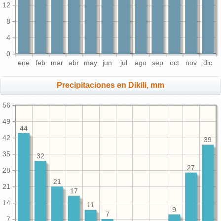
12
8
4
0
ene
feb
mar
abr
may
jun
jul
ago
sep
oct
nov
dic
Precipitaciones en Dikili, mm
56
49
44
42
39
35
32
27
28
21
21
17
14
11
9
7
7