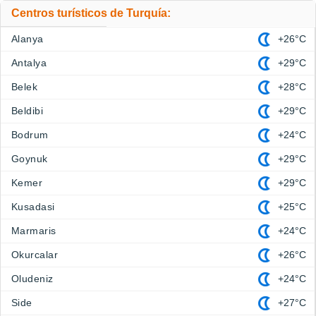
Centros turísticos de Turquía:
Alanya
+26°C
Antalya
+29°C
Belek
+28°C
Beldibi
+29°C
Bodrum
+24°C
Goynuk
+29°C
Kemer
+29°C
Kusadasi
+25°C
Marmaris
+24°C
Okurcalar
+26°C
Oludeniz
+24°C
Side
+27°C