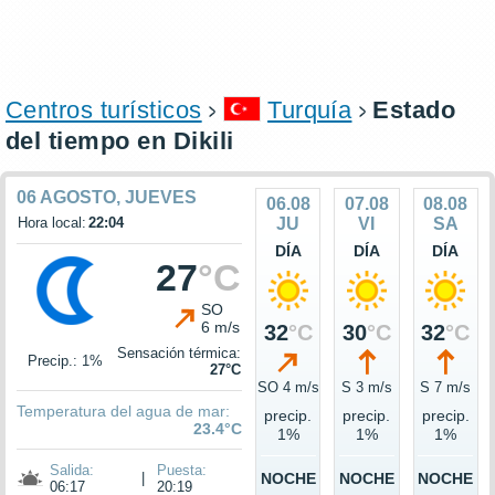
Centros turísticos
Turquía
Estado
del tiempo en Dikili
06 AGOSTO, JUEVES
06.08
07.08
08.08
Hora local:
22:04
JU
VI
SA
DÍA
DÍA
DÍA
27
°C
SO
6 m/s
32
°C
30
°C
32
°C
Sensación térmica:
Precip.: 1%
27°C
SO 4 m/s
S 3 m/s
S 7 m/s
Temperatura del agua de mar:
precip.
precip.
precip.
23.4°C
1%
1%
1%
Salida:
Puesta:
|
NOCHE
NOCHE
NOCHE
06:17
20:19