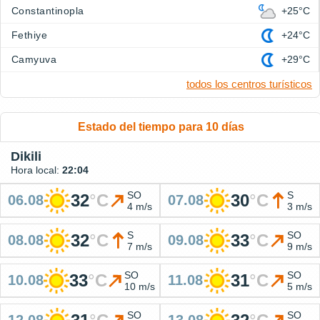
Constantinopla
+25°C
Fethiye
+24°C
Camyuva
+29°C
todos los centros turísticos
Estado del tiempo para 10 días
Dikili
Hora local:
22:04
SO
S
32
°
C
30
°
C
06.08
07.08
4 m/s
3 m/s
S
SO
32
°
C
33
°
C
08.08
09.08
7 m/s
9 m/s
SO
SO
33
°
C
31
°
C
10.08
11.08
10 m/s
5 m/s
SO
SO