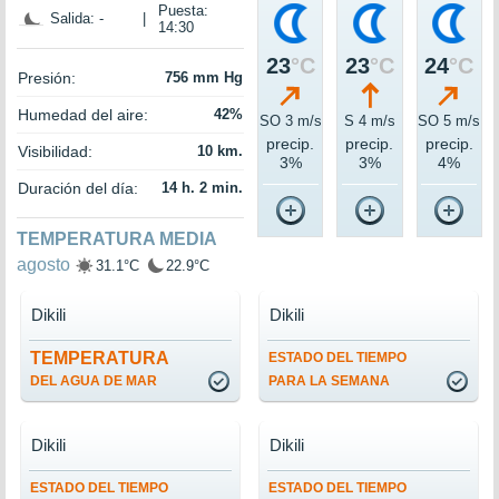
Puesta:
Salida: -
|
14:30
23
°C
23
°C
24
°C
Presión:
756 mm Hg
Humedad del aire:
42%
SO 3 m/s
S 4 m/s
SO 5 m/s
precip.
precip.
precip.
Visibilidad:
10 km.
3%
3%
4%
Duración del día:
14 h. 2 min.
TEMPERATURA MEDIA
agosto
31.1°C
22.9°C
Dikili
Dikili
TEMPERATURA
ESTADO DEL TIEMPO
DEL AGUA DE MAR
PARA LA SEMANA
Dikili
Dikili
ESTADO DEL TIEMPO
ESTADO DEL TIEMPO