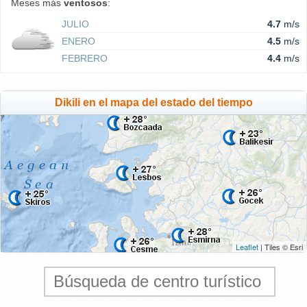
Meses más
ventosos
:
JULIO
4.7
m/s
ENERO
4.5
m/s
FEBRERO
4.4
m/s
Dikili en el mapa del estado del tiempo
Leaflet
| Tiles © Esri