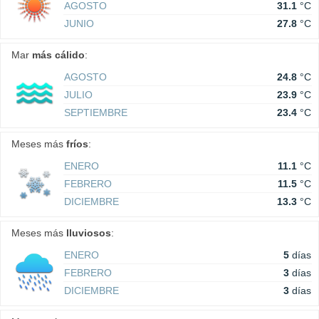
AGOSTO
31.1
°C
JUNIO
27.8
°C
Mar
más cálido
:
AGOSTO
24.8
°C
JULIO
23.9
°C
SEPTIEMBRE
23.4
°C
Meses más
fríos
:
ENERO
11.1
°C
FEBRERO
11.5
°C
DICIEMBRE
13.3
°C
Meses más
lluviosos
:
ENERO
5
días
FEBRERO
3
días
DICIEMBRE
3
días