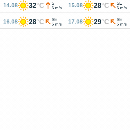
S
SE
32
°
C
28
°
C
14.08
15.08
6 m/s
6 m/s
SE
SE
28
°
C
29
°
C
16.08
17.08
5 m/s
5 m/s