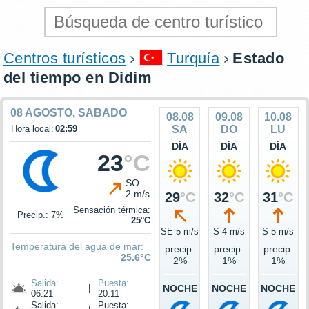
Centros turísticos
Turquía
Estado
del tiempo en Didim
08 AGOSTO, SABADO
08.08
09.08
10.08
Hora local:
02:59
SA
DO
LU
DÍA
DÍA
DÍA
23
°C
SO
2 m/s
29
°C
32
°C
31
°C
Sensación térmica:
Precip.: 7%
25°C
SE 5 m/s
S 4 m/s
S 5 m/s
Temperatura del agua de mar:
precip.
precip.
precip.
25.6°C
2%
1%
1%
Salida:
Puesta:
|
NOCHE
NOCHE
NOCHE
06:21
20:11
Salida:
Puesta: