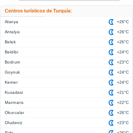
Centros turísticos de Turquía:
Alanya
+26°C
Antalya
+26°C
Belek
+26°C
Beldibi
+24°C
Bodrum
+23°C
Goynuk
+24°C
Kemer
+24°C
Kusadasi
+21°C
Marmaris
+22°C
Okurcalar
+26°C
Oludeniz
+23°C
Side
+26°C