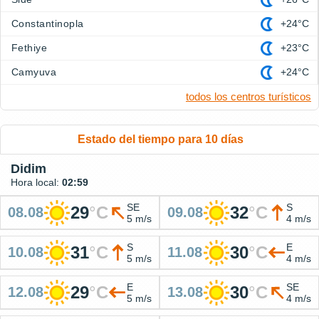
Constantinopla
+24°C
Fethiye
+23°C
Camyuva
+24°C
todos los centros turísticos
Estado del tiempo para 10 días
Didim
Hora local:
02:59
SE
S
29
°
C
32
°
C
08.08
09.08
5 m/s
4 m/s
S
E
31
°
C
30
°
C
10.08
11.08
5 m/s
4 m/s
E
SE
29
°
C
30
°
C
12.08
13.08
5 m/s
4 m/s