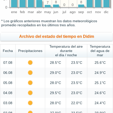
8
8
7
0
0
0
ene
feb
mar
abr
may
jun
jul
ago
sep
oct
nov
dic
* Los gráficos anteriores muestran los datos meteorológicos
promedio recopilados en los últimos tres años.
Archivo del estado del tiempo en Didim
Temperatura del aire
Temperatura
Fecha
Precipitaciones
durante
del agua de
el día / noche
mar
07.08
28.5°C
23.5°C
25.6°C
06.08
29.0°C
23.0°C
24.9°C
05.08
28.0°C
23.5°C
25.1°C
04.08
29.5°C
23.0°C
24.6°C
03.08
28.0°C
22.0°C
24.4°C