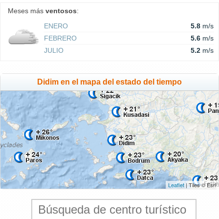
Meses más
ventosos
:
ENERO
5.8
m/s
FEBRERO
5.6
m/s
JULIO
5.2
m/s
Didim en el mapa del estado del tiempo
Leaflet
| Tiles © Esri