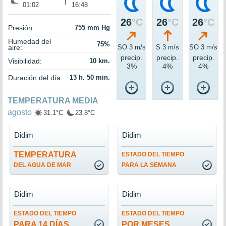
|
01:02
16:48
26
°C
26
°C
26
°C
Presión:
755 mm Hg
Humedad del
75%
aire:
SO 3 m/s
S 3 m/s
SO 3 m/s
precip.
precip.
precip.
Visibilidad:
10 km.
3%
4%
4%
Duración del día:
13 h. 50 min.
TEMPERATURA MEDIA
agosto
31.1°C
23.8°C
Didim
Didim
TEMPERATURA
ESTADO DEL TIEMPO
DEL AGUA DE MAR
PARA LA SEMANA
Didim
Didim
ESTADO DEL TIEMPO
ESTADO DEL TIEMPO
PARA 14 DÍAS
POR MESES