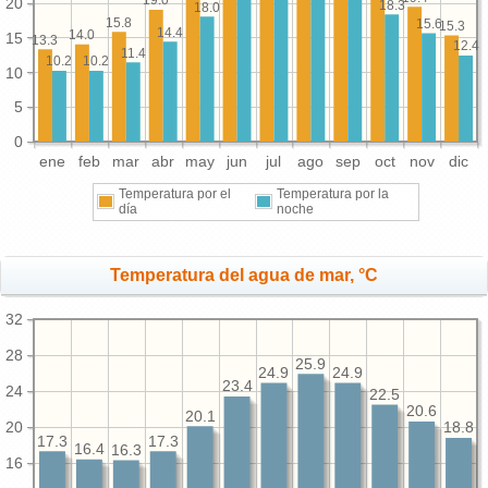
19.0
20
18.3
18.0
15.8
15.6
15.3
14.4
14.0
15
13.3
12.4
11.4
10.2
10.2
10
5
0
ene
feb
mar
abr
may
jun
jul
ago
sep
oct
nov
dic
Temperatura por el
Temperatura por la
día
noche
Temperatura del agua de mar, °C
32
28
25.9
24.9
24.9
23.4
24
22.5
20.6
20.1
20
18.8
17.3
17.3
16.4
16.3
16