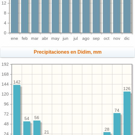
12
8
4
0
ene
feb
mar
abr
may
jun
jul
ago
sep
oct
nov
dic
Precipitaciones en Didim, mm
192
168
142
144
126
120
96
74
72
56
54
48
28
21
24