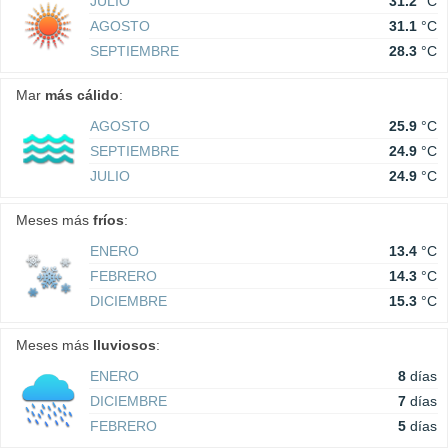
JULIO
31.2
°C
AGOSTO
31.1
°C
SEPTIEMBRE
28.3
°C
Mar
más cálido
:
AGOSTO
25.9
°C
SEPTIEMBRE
24.9
°C
JULIO
24.9
°C
Meses más
fríos
:
ENERO
13.4
°C
FEBRERO
14.3
°C
DICIEMBRE
15.3
°C
Meses más
lluviosos
:
ENERO
8
días
DICIEMBRE
7
días
FEBRERO
5
días