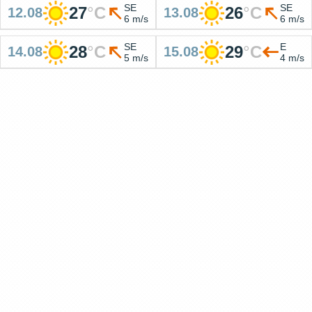
SE
SE
27
°
C
26
°
C
12.08
13.08
6 m/s
6 m/s
SE
E
28
°
C
29
°
C
14.08
15.08
5 m/s
4 m/s