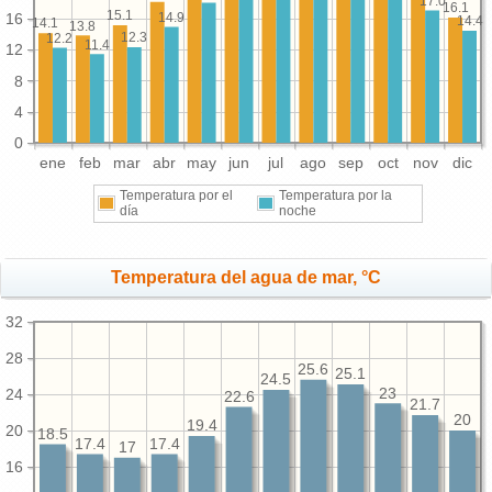
17.0
16.1
15.1
14.9
16
14.4
14.1
13.8
12.3
12.2
11.4
12
8
4
0
ene
feb
mar
abr
may
jun
jul
ago
sep
oct
nov
dic
Temperatura por el
Temperatura por la
día
noche
Temperatura del agua de mar, °C
32
28
25.6
25.1
24.5
23
24
22.6
21.7
20
19.4
20
18.5
17.4
17.4
17
16