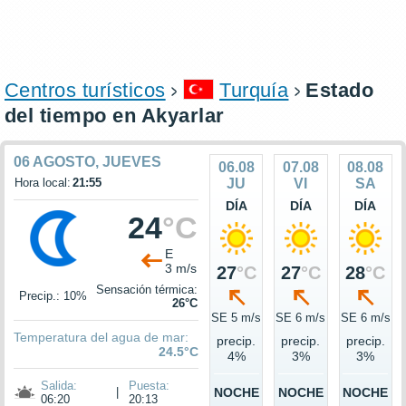
Centros turísticos
Turquía
Estado
del tiempo en Akyarlar
06 AGOSTO, JUEVES
06.08
07.08
08.08
Hora local:
21:55
JU
VI
SA
DÍA
DÍA
DÍA
24
°C
E
3 m/s
27
°C
27
°C
28
°C
Sensación térmica:
Precip.: 10%
26°C
SE 5 m/s
SE 6 m/s
SE 6 m/s
Temperatura del agua de mar:
precip.
precip.
precip.
24.5°C
4%
3%
3%
Salida:
Puesta:
|
NOCHE
NOCHE
NOCHE
06:20
20:13