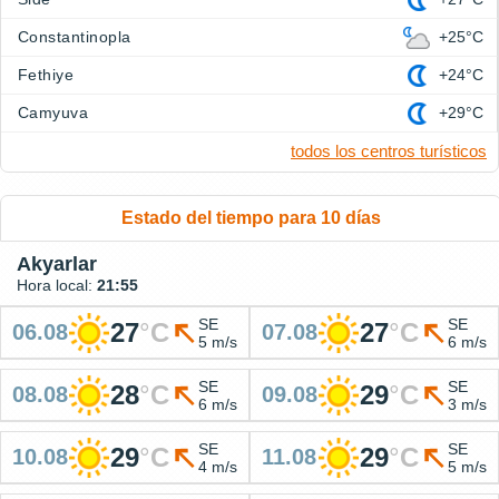
Constantinopla
+25°C
Fethiye
+24°C
Camyuva
+29°C
todos los centros turísticos
Estado del tiempo para 10 días
Akyarlar
Hora local:
21:55
SE
SE
27
°
C
27
°
C
06.08
07.08
5 m/s
6 m/s
SE
SE
28
°
C
29
°
C
08.08
09.08
6 m/s
3 m/s
SE
SE
29
°
C
29
°
C
10.08
11.08
4 m/s
5 m/s