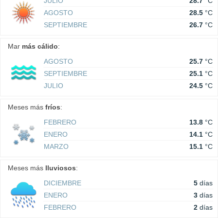
JULIO
28.7
°C
AGOSTO
28.5
°C
SEPTIEMBRE
26.7
°C
Mar
más cálido
:
AGOSTO
25.7
°C
SEPTIEMBRE
25.1
°C
JULIO
24.5
°C
Meses más
fríos
:
FEBRERO
13.8
°C
ENERO
14.1
°C
MARZO
15.1
°C
Meses más
lluviosos
:
DICIEMBRE
5
días
ENERO
3
días
FEBRERO
2
días