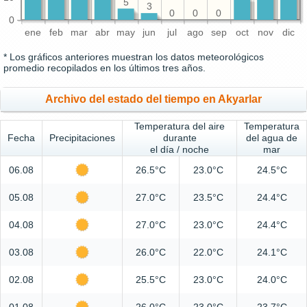
5
3
0
0
0
0
ene
feb
mar
abr
may
jun
jul
ago
sep
oct
nov
dic
* Los gráficos anteriores muestran los datos meteorológicos
promedio recopilados en los últimos tres años.
Archivo del estado del tiempo en Akyarlar
Temperatura del aire
Temperatura
Fecha
Precipitaciones
durante
del agua de
el día / noche
mar
06.08
26.5°C
23.0°C
24.5°C
05.08
27.0°C
23.5°C
24.4°C
04.08
27.0°C
23.0°C
24.4°C
03.08
26.0°C
22.0°C
24.1°C
02.08
25.5°C
23.0°C
24.0°C