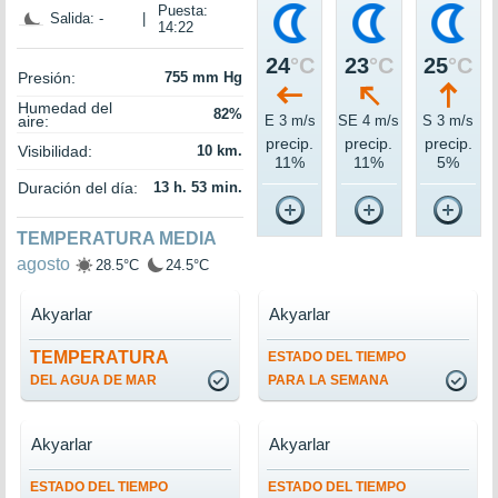
Puesta:
Salida: -
|
14:22
24
°C
23
°C
25
°C
Presión:
755 mm Hg
Humedad del
82%
aire:
E 3 m/s
SE 4 m/s
S 3 m/s
precip.
precip.
precip.
Visibilidad:
10 km.
11%
11%
5%
Duración del día:
13 h. 53 min.
TEMPERATURA MEDIA
agosto
28.5°C
24.5°C
Akyarlar
Akyarlar
TEMPERATURA
ESTADO DEL TIEMPO
DEL AGUA DE MAR
PARA LA SEMANA
Akyarlar
Akyarlar
ESTADO DEL TIEMPO
ESTADO DEL TIEMPO