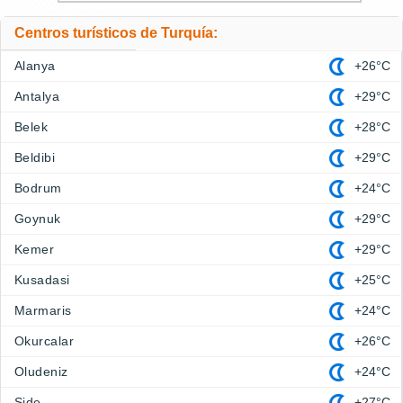
Centros turísticos de Turquía:
Alanya
+26°C
Antalya
+29°C
Belek
+28°C
Beldibi
+29°C
Bodrum
+24°C
Goynuk
+29°C
Kemer
+29°C
Kusadasi
+25°C
Marmaris
+24°C
Okurcalar
+26°C
Oludeniz
+24°C
Side
+27°C