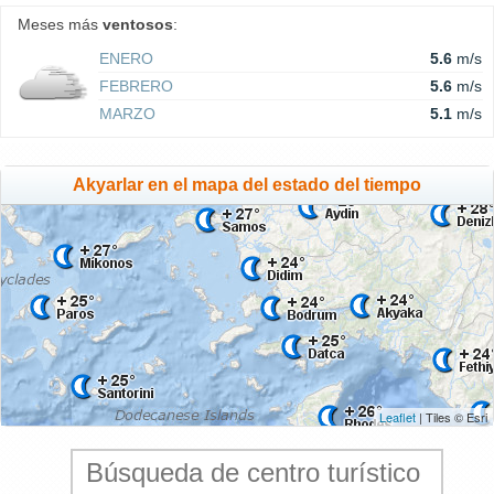
Meses más
ventosos
:
ENERO
5.6
m/s
FEBRERO
5.6
m/s
MARZO
5.1
m/s
Akyarlar en el mapa del estado del tiempo
Leaflet
| Tiles © Esri