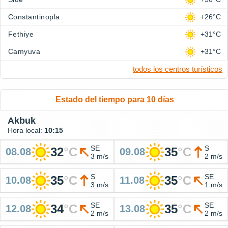
Constantinopla
+26°C
Fethiye
+31°C
Camyuva
+31°C
todos los centros turísticos
Estado del tiempo para 10 días
Akbuk
Hora local:
10:15
SE
S
32
°
C
35
°
C
08.08
09.08
3 m/s
2 m/s
S
SE
35
°
C
35
°
C
10.08
11.08
3 m/s
1 m/s
SE
SE
34
°
C
35
°
C
12.08
13.08
2 m/s
2 m/s