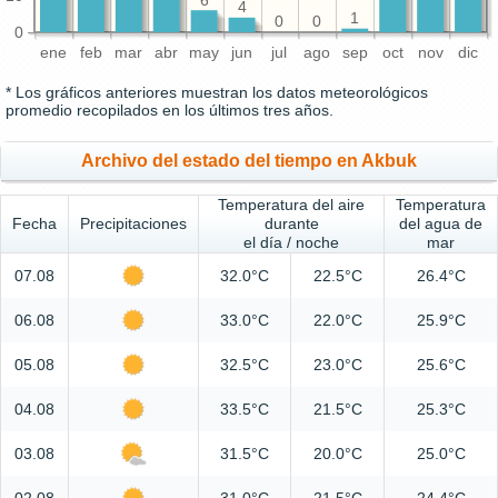
6
4
1
0
0
0
ene
feb
mar
abr
may
jun
jul
ago
sep
oct
nov
dic
* Los gráficos anteriores muestran los datos meteorológicos
promedio recopilados en los últimos tres años.
Archivo del estado del tiempo en Akbuk
Temperatura del aire
Temperatura
Fecha
Precipitaciones
durante
del agua de
el día / noche
mar
07.08
32.0°C
22.5°C
26.4°C
06.08
33.0°C
22.0°C
25.9°C
05.08
32.5°C
23.0°C
25.6°C
04.08
33.5°C
21.5°C
25.3°C
03.08
31.5°C
20.0°C
25.0°C