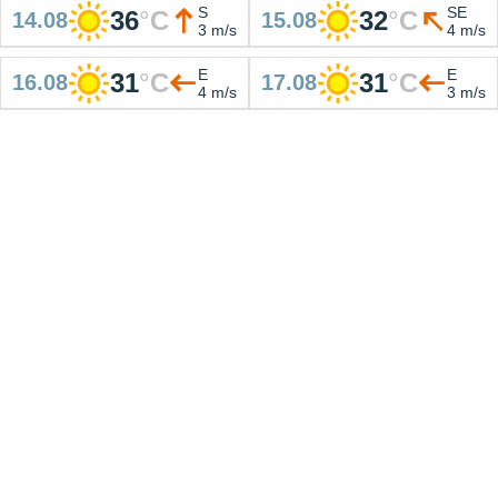
S
SE
36
°
C
32
°
C
14.08
15.08
3 m/s
4 m/s
E
E
31
°
C
31
°
C
16.08
17.08
4 m/s
3 m/s