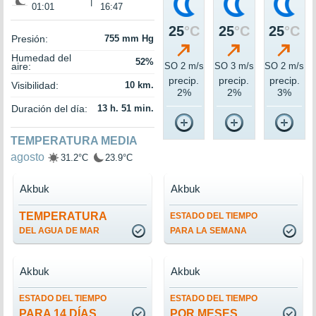
|
01:01
16:47
25
°C
25
°C
25
°C
Presión:
755 mm Hg
Humedad del
52%
aire:
SO 2 m/s
SO 3 m/s
SO 2 m/s
precip.
precip.
precip.
Visibilidad:
10 km.
2%
2%
3%
Duración del día:
13 h. 51 min.
TEMPERATURA MEDIA
agosto
31.2°C
23.9°C
Akbuk
Akbuk
TEMPERATURA
ESTADO DEL TIEMPO
DEL AGUA DE MAR
PARA LA SEMANA
Akbuk
Akbuk
ESTADO DEL TIEMPO
ESTADO DEL TIEMPO
PARA 14 DÍAS
POR MESES