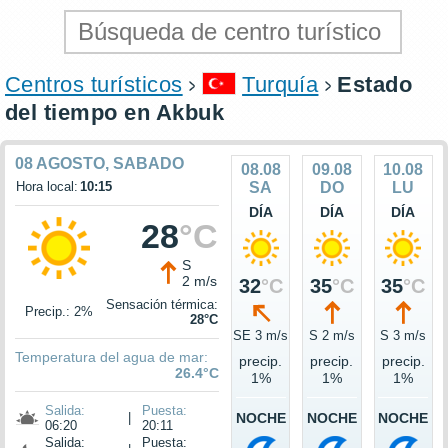
Centros turísticos
Turquía
Estado
del tiempo en Akbuk
08 AGOSTO, SABADO
08.08
09.08
10.08
Hora local:
10:15
SA
DO
LU
DÍA
DÍA
DÍA
28
°C
S
2 m/s
32
°C
35
°C
35
°C
Sensación térmica:
Precip.: 2%
28°C
SE 3 m/s
S 2 m/s
S 3 m/s
Temperatura del agua de mar:
precip.
precip.
precip.
26.4°C
1%
1%
1%
Salida:
Puesta:
|
NOCHE
NOCHE
NOCHE
06:20
20:11
Salida:
Puesta: