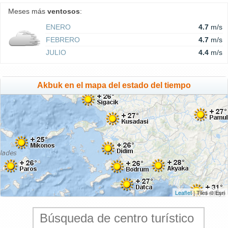
Meses más
ventosos
:
ENERO
4.7
m/s
FEBRERO
4.7
m/s
JULIO
4.4
m/s
Akbuk en el mapa del estado del tiempo
Leaflet
| Tiles © Esri