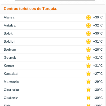
Centros turísticos de Turquía:
Alanya
+30°C
Antalya
+32°C
Belek
+30°C
Beldibi
+31°C
Bodrum
+26°C
Goynuk
+31°C
Kemer
+31°C
Kusadasi
+27°C
Marmaris
+29°C
Okurcalar
+30°C
Oludeniz
+30°C
Side
+30°C