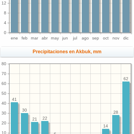
12
8
4
0
ene
feb
mar
abr
may
jun
jul
ago
sep
oct
nov
dic
Precipitaciones en Akbuk, mm
80
70
62
60
50
41
40
30
28
30
22
21
20
14
10