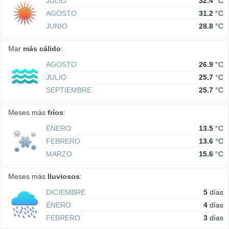
JULIO
32.4
°C
AGOSTO
31.2
°C
JUNIO
28.8
°C
Mar
más cálido
:
AGOSTO
26.9
°C
JULIO
25.7
°C
SEPTIEMBRE
25.7
°C
Meses más
fríos
:
ENERO
13.5
°C
FEBRERO
13.6
°C
MARZO
15.6
°C
Meses más
lluviosos
:
DICIEMBRE
5
días
ENERO
4
días
FEBRERO
3
días