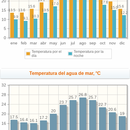
20
17.8
17.0
15.6
15.6
15.0
15
13.6
13.5
13.5
12.2
10.3
9.9
9.1
10
5
0
ene
feb
mar
abr
may
jun
jul
ago
sep
oct
nov
dic
Temperatura por el
Temperatura por la
día
noche
Temperatura del agua de mar, °C
32
28
26.8
25.7
25.7
23.7
24
22.7
20.6
20
19
20
17.5
17.2
16.4
16.1
16