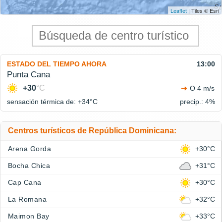
Leaflet
| Tiles © Esri
ESTADO DEL TIEMPO AHORA
13:00
Punta Cana
+30
°C
O 4 m/s
sensación térmica de: +34°
C
precip.: 4%
Centros turísticos de República Dominicana:
Arena Gorda
+30°C
Bocha Chica
+31°C
Cap Cana
+30°C
La Romana
+32°C
Maimon Bay
+33°C