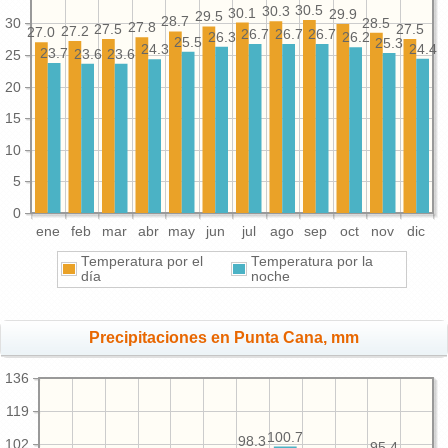
30.5
30.3
30.1
29.9
29.5
28.7
30
28.5
27.8
27.5
27.5
27.2
27.0
26.7
26.7
26.7
26.3
26.2
25.5
25.3
24.4
24.3
23.7
23.6
23.6
25
20
15
10
5
0
ene
feb
mar
abr
may
jun
jul
ago
sep
oct
nov
dic
Temperatura por el
Temperatura por la
día
noche
Precipitaciones en Punta Cana, mm
136
119
100.7
98.3
102
95.4