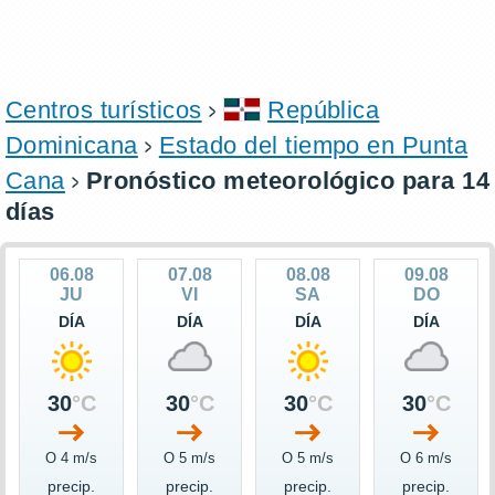
Centros turísticos
República
Dominicana
Estado del tiempo en Punta
Cana
Pronóstico meteorológico para 14
días
06.08
07.08
08.08
09.08
JU
VI
SA
DO
DÍA
DÍA
DÍA
DÍA
30
°C
30
°C
30
°C
30
°C
O 4 m/s
O 5 m/s
O 5 m/s
O 6 m/s
precip.
precip.
precip.
precip.