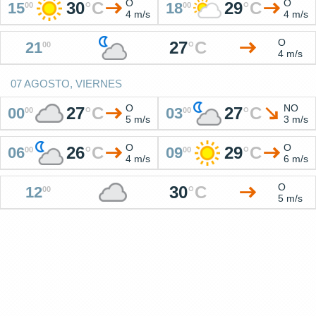
O
O
30
°
C
29
°
C
15
18
00
00
4 m/s
4 m/s
O
27
°
C
21
00
4 m/s
07 AGOSTO, VIERNES
O
NO
27
°
C
27
°
C
00
03
00
00
5 m/s
3 m/s
O
O
26
°
C
29
°
C
06
09
00
00
4 m/s
6 m/s
O
30
°
C
12
00
5 m/s