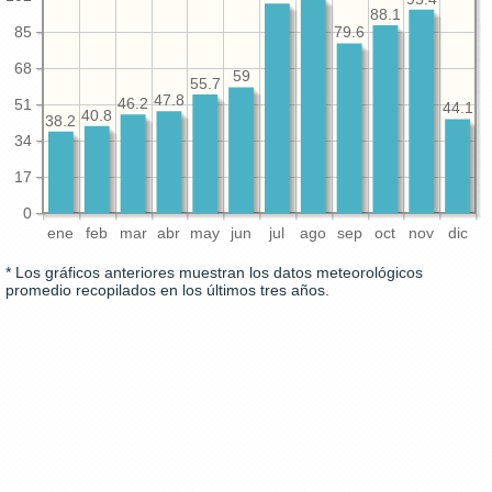
88.1
85
79.6
68
59
55.7
47.8
51
46.2
44.1
40.8
38.2
34
17
0
ene
feb
mar
abr
may
jun
jul
ago
sep
oct
nov
dic
* Los gráficos anteriores muestran los datos meteorológicos
promedio recopilados en los últimos tres años.