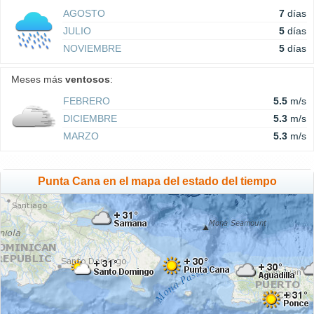
AGOSTO
7
días
JULIO
5
días
NOVIEMBRE
5
días
Meses más
ventosos
:
FEBRERO
5.5
m/s
DICIEMBRE
5.3
m/s
MARZO
5.3
m/s
Punta Cana en el mapa del estado del tiempo