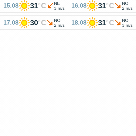
NE
NO
31
°
C
31
°
C
15.08
16.08
3 m/s
2 m/s
NO
NO
30
°
C
31
°
C
17.08
18.08
2 m/s
3 m/s