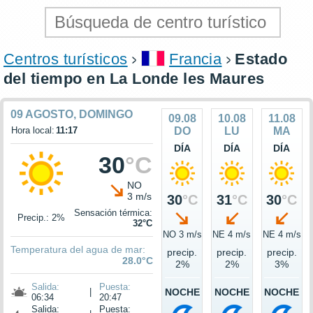
Centros turísticos
Francia
Estado
del tiempo en La Londe les Maures
09 AGOSTO, DOMINGO
09.08
10.08
11.08
Hora local:
11:17
DO
LU
MA
DÍA
DÍA
DÍA
30
°C
NO
3 m/s
30
°C
31
°C
30
°C
Sensación térmica:
Precip.: 2%
32°C
NO 3 m/s
NE 4 m/s
NE 4 m/s
Temperatura del agua de mar:
precip.
precip.
precip.
28.0°C
2%
2%
3%
Salida:
Puesta:
|
NOCHE
NOCHE
NOCHE
06:34
20:47
Salida:
Puesta: