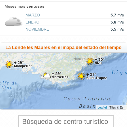
Meses más
ventosos
:
MARZO
5.7
m/s
ENERO
5.6
m/s
NOVIEMBRE
5.5
m/s
La Londe les Maures en el mapa del estado del tiempo
Leaflet
| Tiles © Esri