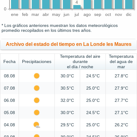
4
0
ene
feb
mar
abr
may
jun
jul
ago
sep
oct
nov
dic
* Los gráficos anteriores muestran los datos meteorológicos
promedio recopilados en los últimos tres años.
Archivo del estado del tiempo en La Londe les Maures
Temperatura del aire
Temperatura
Fecha
Precipitaciones
durante
del agua de
el día / noche
mar
08.08
30.0°C
24.5°C
27.8°C
07.08
30.5°C
25.0°C
27.9°C
06.08
32.0°C
25.0°C
27.7°C
05.08
30.0°C
24.5°C
27.1°C
04.08
29.5°C
25.0°C
26.2°C