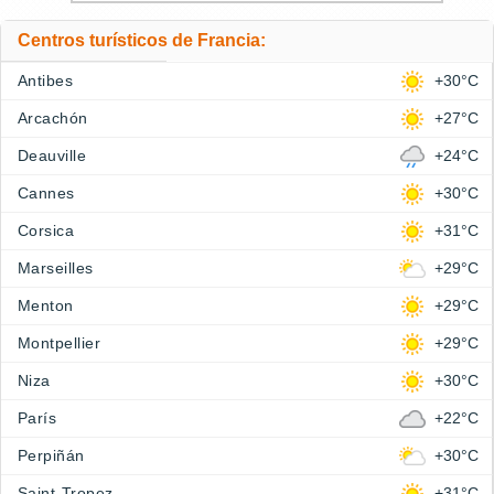
Centros turísticos de Francia:
Antibes
+30°C
Arcachón
+27°C
Deauville
+24°C
Cannes
+30°C
Corsica
+31°C
Marseilles
+29°C
Menton
+29°C
Montpellier
+29°C
Niza
+30°C
París
+22°C
Perpiñán
+30°C
Saint-Tropez
+31°C