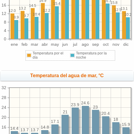
16.9
16.7
15.8
15.4
16
14.5
13.2
13.1
12.5
12.2
12.0
12
10.4
10.2
9.7
8.9
8
4
0
ene
feb
mar
abr
may
jun
jul
ago
sep
oct
nov
dic
Temperatura por el
Temperatura por la
día
noche
Temperatura del agua de mar, °C
32
28
24.6
23.9
23
24
21
20.4
20
18
17.1
15.9
16
14.8
14.4
13.7
13.7