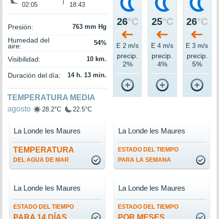
|
02:05
18:43
26
°C
25
°C
26
°C
Presión:
763 mm Hg
Humedad del
54%
aire:
E 2 m/s
E 4 m/s
E 3 m/s
precip.
precip.
precip.
Visibilidad:
10 km.
2%
4%
5%
Duración del día:
14 h. 13 min.
TEMPERATURA MEDIA
agosto
28.2°C
22.5°C
La Londe les Maures
La Londe les Maures
TEMPERATURA
ESTADO DEL TIEMPO
DEL AGUA DE MAR
PARA LA SEMANA
La Londe les Maures
La Londe les Maures
ESTADO DEL TIEMPO
ESTADO DEL TIEMPO
PARA 14 DÍAS
POR MESES