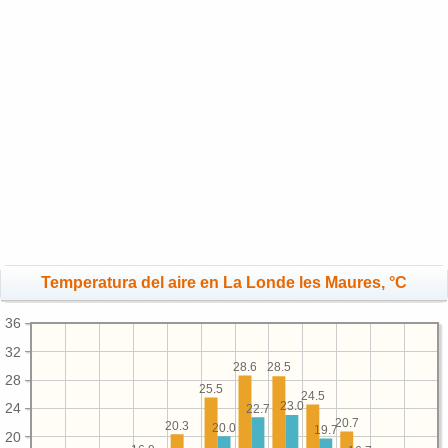
Temperatura del aire en La Londe les Maures, °C
36
32
28.6
28.5
28
25.5
24.5
23.0
24
22.7
20.7
20.3
20.0
19.7
20