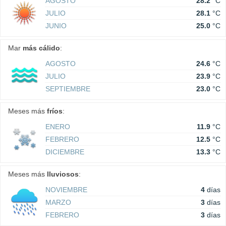
AGOSTO
28.2
°C
JULIO
28.1
°C
JUNIO
25.0
°C
Mar
más cálido
:
AGOSTO
24.6
°C
JULIO
23.9
°C
SEPTIEMBRE
23.0
°C
Meses más
fríos
:
ENERO
11.9
°C
FEBRERO
12.5
°C
DICIEMBRE
13.3
°C
Meses más
lluviosos
:
NOVIEMBRE
4
días
MARZO
3
días
FEBRERO
3
días