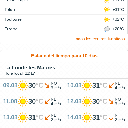
Tolón
+31°C
Toulouse
+32°C
Étretat
+20°C
todos los centros turísticos
Estado del tiempo para 10 días
La Londe les Maures
Hora local:
11:17
NO
NE
30
°
C
31
°
C
09.08
10.08
3 m/s
4 m/s
NE
NO
30
°
C
30
°
C
11.08
12.08
4 m/s
3 m/s
NE
N
31
°
C
31
°
C
13.08
14.08
2 m/s
2 m/s