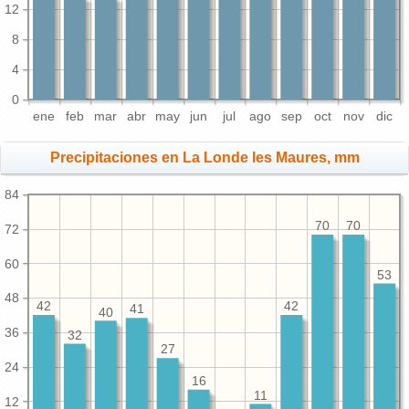
12
8
4
0
ene
feb
mar
abr
may
jun
jul
ago
sep
oct
nov
dic
Precipitaciones en La Londe les Maures, mm
84
70
70
72
60
53
48
42
42
41
40
36
32
27
24
16
11
12