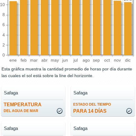
10
8
6
4
2
0
ene
feb
mar
abr
may
jun
jul
ago
sep
oct
nov
dic
Esta gráfica muestra la cantidad promedio de horas por día durante
las cuales el sol está sobre la líne del horizonte.
Safaga
Safaga
TEMPERATURA
ESTADO DEL TIEMPO
PARA 14 DÍAS
DEL AGUA DE MAR
Safaga
Safaga