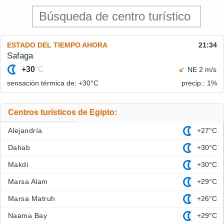
ESTADO DEL TIEMPO AHORA
21:34
Safaga
+30
°C
NE 2 m/s
sensación térmica de: +30°
C
precip.: 1%
Centros turísticos de Egipto:
Alejandría
+27°C
Dahab
+30°C
Makdi
+30°C
Marsa Alam
+29°C
Marsa Matruh
+26°C
Naama Bay
+29°C