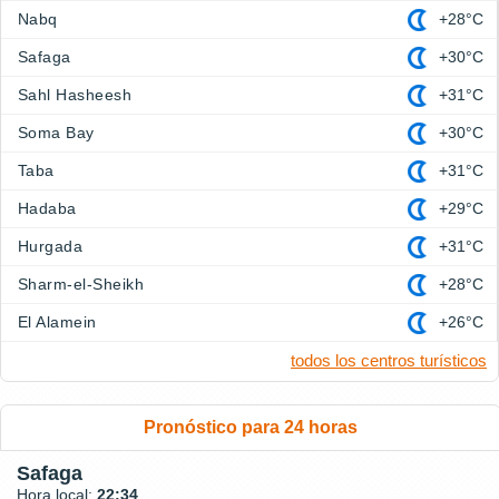
Nabq
+28°C
Safaga
+30°C
Sahl Hasheesh
+31°C
Soma Bay
+30°C
Taba
+31°C
Hadaba
+29°C
Hurgada
+31°C
Sharm-el-Sheikh
+28°C
El Alamein
+26°C
todos los centros turísticos
Pronóstico para 24 horas
Safaga
Hora local:
22:34