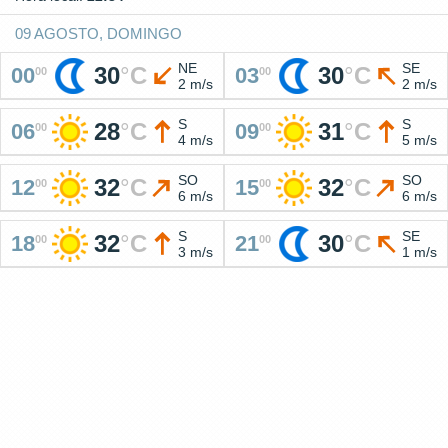
09 AGOSTO, DOMINGO
NE
SE
30
°
C
30
°
C
00
03
00
00
2 m/s
2 m/s
S
S
28
°
C
31
°
C
06
09
00
00
4 m/s
5 m/s
SO
SO
32
°
C
32
°
C
12
15
00
00
6 m/s
6 m/s
S
SE
32
°
C
30
°
C
18
21
00
00
3 m/s
1 m/s