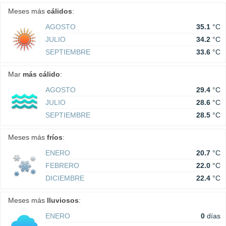
Meses más
cálidos
:
AGOSTO
35.1
°C
JULIO
34.2
°C
SEPTIEMBRE
33.6
°C
Mar
más cálido
:
AGOSTO
29.4
°C
JULIO
28.6
°C
SEPTIEMBRE
28.5
°C
Meses más
fríos
:
ENERO
20.7
°C
FEBRERO
22.0
°C
DICIEMBRE
22.4
°C
Meses más
lluviosos
:
ENERO
0
días