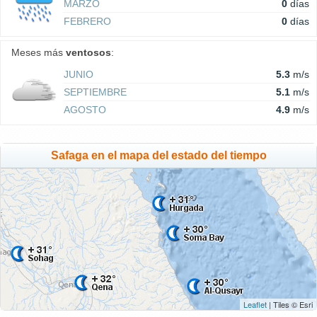
MARZO
0
días
FEBRERO
0
días
Meses más
ventosos
:
JUNIO
5.3
m/s
SEPTIEMBRE
5.1
m/s
AGOSTO
4.9
m/s
Safaga en el mapa del estado del tiempo
Leaflet
| Tiles © Esri