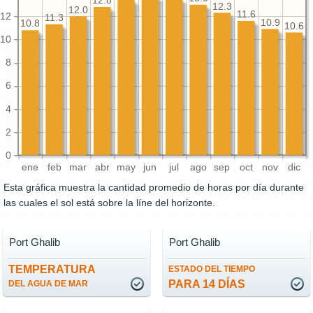
12.8
12.3
12.0
11.6
12
11.3
10.9
10.8
10.6
10
8
6
4
2
0
ene
feb
mar
abr
may
jun
jul
ago
sep
oct
nov
dic
Esta gráfica muestra la cantidad promedio de horas por día durante
las cuales el sol está sobre la líne del horizonte.
Port Ghalib
Port Ghalib
TEMPERATURA
ESTADO DEL TIEMPO
PARA 14 DÍAS
DEL AGUA DE MAR