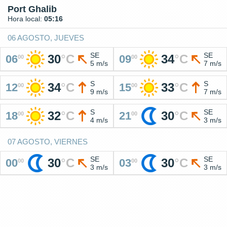
Port Ghalib
Hora local:
05:16
06 AGOSTO, JUEVES
SE
SE
30
°
C
34
°
C
06
09
00
00
5 m/s
7 m/s
S
S
34
°
C
33
°
C
12
15
00
00
9 m/s
7 m/s
S
SE
32
°
C
30
°
C
18
21
00
00
4 m/s
3 m/s
07 AGOSTO, VIERNES
SE
SE
30
°
C
30
°
C
00
03
00
00
3 m/s
3 m/s