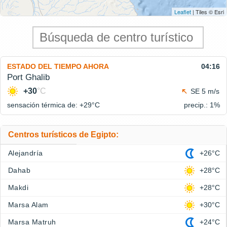
Leaflet
| Tiles © Esri
ESTADO DEL TIEMPO AHORA
04:16
Port Ghalib
+30
°C
SE 5 m/s
sensación térmica de: +29°
C
precip.: 1%
Centros turísticos de Egipto:
Alejandría
+26°C
Dahab
+28°C
Makdi
+28°C
Marsa Alam
+30°C
Marsa Matruh
+24°C