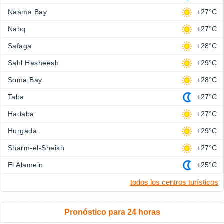
Naama Bay
+27°C
Nabq
+27°C
Safaga
+28°C
Sahl Hasheesh
+29°C
Soma Bay
+28°C
Taba
+27°C
Hadaba
+27°C
Hurgada
+29°C
Sharm-el-Sheikh
+27°C
El Alamein
+25°C
todos los centros turísticos
Pronóstico para 24 horas